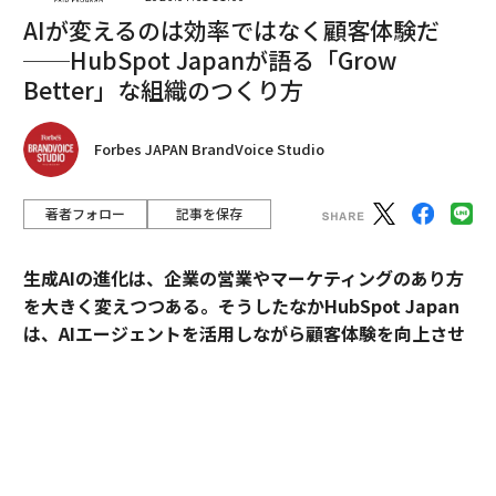
承認の反復：
毎日少なくとも1つ、価値観に結びついた
AIが変えるのは効率ではなく顧客体験だ
具体的な行動を称賛する。繰り返してほしいことを強化
──HubSpot Japanが語る「Grow
する。
Better」な組織のつくり方
ルーティンは規律のための「補助輪」だ。悪い習慣を遅
らせる摩擦と、良い習慣を加速させる滑走路を作り出
Forbes JAPAN BrandVoice Studio
す。
2) マインドセットの変革：成果の前にアイデンティティ
著者フォロー
記事を保存
ルーティンは一貫性を解き放ち、マインドセットは方向
生成AIの進化は、企業の営業やマーケティングのあり方
性を与える。エリート環境では、「何をすべきか？」で
を大きく変えつつある。そうしたなかHubSpot Japan
はなく、「どんな人間になる必要があるか？」と問う。
は、AIエージェントを活用しながら顧客体験を向上させ
アイデンティティが行動に先行する。
るプラットフォームを提供している。
企業リーダーのための3つのマインドセットシフト：
外資・日系・スタートアップを横断して採用支援を手掛
けるエンワールド・ジャパン代表取締役社長・山本裕介
目標設定からアイデンティティ設定へ：
「数字を達成す
氏が、HubSpot Japanカントリーマネージャーの伊佐
る」を「〜するリーダーである」に置き換える（例：私