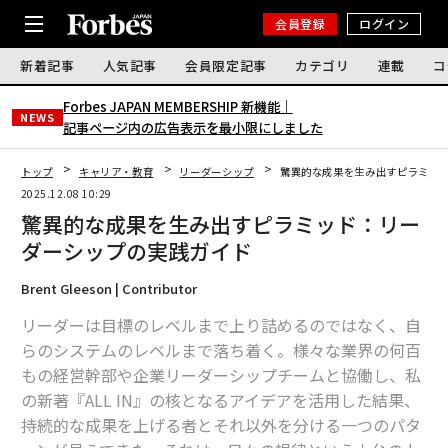
会員登録
ログイン
新着記事
人気記事
会員限定記事
カテゴリ
連載
コ
Forbes JAPAN MEMBERSHIP 新機能｜
NEWS
記事ページ内の広告表示を最小限にしました
トップ
キャリア・教育
リーダーシップ
驚異的な成果を生み出すピラミッ
2025.12.08 10:29
驚異的な成果を生み出すピラミッド：リー
ダーシップの実践ガイド
Brent Gleeson | Contributor
リーダーは目標のレベルまで上り詰めるのではなく、自
らのシステムのレベルまで落ち着く。様々な業界の何百
もの経営幹部や企業リーダーシップチームと協働し、私
の新著『ALL IN』の核となるアイデアを活用した結果、
持続的な成果を上げる者とそれ以外を分ける一つのパタ