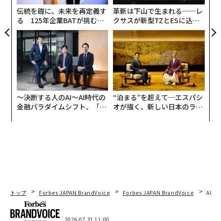
めよう。
伝統を礎に、未来を再定義す
革新は下山で生まれる──レ
る 125年企業BATが挑むス
クサスが新型TZとESに込め
モークレスな未来
た「DISCOVER」の哲学
成果を動かす5つのリーダーのルーティン：
デイリーフォーカス3：
毎日の始まり（早朝のルーティ
ンを考えよう）に、感謝していることを3つと、ミッシ
ョンを最も前進させる行動を3つ書き出す。必要に応じ
てチームと共有する。
〜決断する人のAI〜AI時代の
“泊まる”を超えて─エスパシ
10分間のスタンドアップ：
一人につき、一つの成果、一
金融パラダイムシフト、「超
オが描く、新しい日本のラグ
つの障害、一つのコミットメント。状況報告の長話は不
個別化」の核心 【MUFG×ウ
ジュアリー（中編）
ェルスナビ×PwC】
要。
AAR Lite（アフターアクションレビュー）：
重要な会議
やプロジェクトの終了時に3つの問いかけをする：何が
うまくいったか？何がうまくいかなかったか？来週まで
に何を変えるか？
金曜日のカレンダー監査：
過去1週間をカラーコード化
トップ
Forbes JAPAN BrandVoice
Forbes JAPAN BrandVoice
AIが
する—ミッション関連の仕事vs.ノイズ。戦略を前進させ
なかったものの10％を排除または委任する。
2026.07.31 11:00