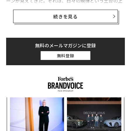
ーンが見えてきた。それは、日々の規律という土台の上
に成果を築くということだ。EXCELRSでは、これを「卓
越した結果ピラミッド（RRP）」と呼び、次のように積
続きを見る
み上げていく：
揺るぎないルーティン → マインドセットの変革 → ミッ
ションと目的へのコミットメント → 成功のためのシス
無料のメールマガジンに登録
テム → 卓越した結果
無料登録
各層が次の層を強化する。土台を間違えれば、どれだけ
のインスピレーションも戦略を救うことはできない。正
しく構築すれば、四半期ごとに実行力が積み重なる文化
を築くことができる。
1) ルーティン：卓越を必然にする、譲れない小さな行動
創業
な
シン
術
超え
た
高いパフォーマンスを発揮するチームはモチベーション
ア
ア
を待たない。彼らは正しい行動をデフォルトにするルー
の
ティンを導入する。企業の変革を望むなら、ここから始
た