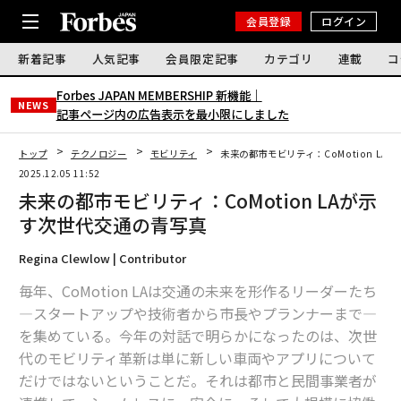
会員登録
ログイン
新着記事
人気記事
会員限定記事
カテゴリ
連載
コ
Forbes JAPAN MEMBERSHIP 新機能｜
NEWS
記事ページ内の広告表示を最小限にしました
トップ
テクノロジー
モビリティ
未来の都市モビリティ：CoMotion L
2025.12.05 11:52
未来の都市モビリティ：CoMotion LAが示
す次世代交通の青写真
Regina Clewlow | Contributor
毎年、CoMotion LAは交通の未来を形作るリーダーたち
—スタートアップや技術者から市長やプランナーまで—
を集めている。今年の対話で明らかになったのは、次世
代のモビリティ革新は単に新しい車両やアプリについて
だけではないということだ。それは都市と民間事業者が