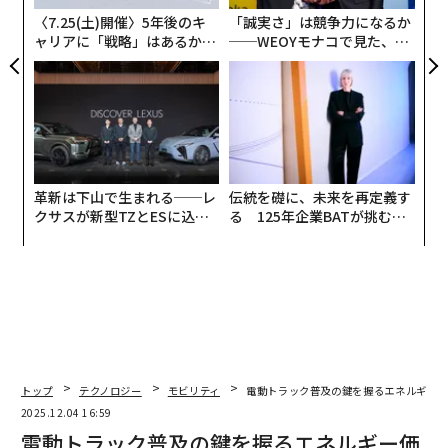
ア
移動需要の急増に備えるということは、単にバスや車線
〈7.25(土)開催〉5年後のキ
「誠実さ」は競争力になるか
を増やすだけではない。それは交通手段間のより良い連
ャリアに「戦略」はあるか。
──WEOYモナコで見た、く
トップエグゼクティブのキャ
ら寿司の経営哲学
携、
路肩スペース
のよりスマートな活用、そして公共・
リアに触れる1日│CAREER S
民間主体間のリアルタイムデータ共有が必要となる。都
UMMIT 2026
市が大規模イベント中の人や物の動きをデジタルで追跡
できなければ、渋滞、排出ガス、アクセスを公共の期待
に応える形で管理することは困難になるだろう。
革新は下山で生まれる──レ
伝統を礎に、未来を再定義す
多くの点で、これらの国際的イベントは都市に長年必要
クサスが新型TZとESに込め
る 125年企業BATが挑むス
とされてきたことを強制している：物理的インフラと同
た「DISCOVER」の哲学
モークレスな未来
じ緊急性をもってデジタルインフラに投資することだ。
2. 共通データ標準の必要性
会議全体を通じて繰り返されたテーマは、データ標準の
重要性だった。共有スクーター、配送車両、自動運転車
トップ
テクノロジー
モビリティ
電動トラック普及の鍵を握るエネルギー
両群のいずれが話題であっても、メッセージは一貫して
2025.12.04 16:59
いた—都市は測定できないものを効果的に管理すること
電動トラック普及の鍵を握るエネルギー価