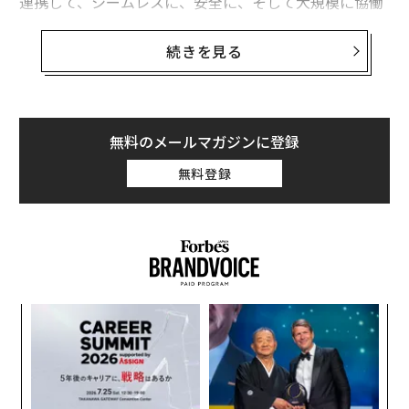
連携して、シームレスに、安全に、そして大規模に協働
できるデジタル基盤の構築についてなのである。
続きを見る
自動運転車
から共有マイクロモビリティ、路肩管理ま
で、人や物を移動させるシステムはますます相互接続さ
れ、デジタル化が進んでいる。しかし、ほとんどの都市
はいまだにアナログツールと断片化されたデータで運営
無料のメールマガジンに登録
している。真にスマートで効率的、そして公平な交通シ
無料登録
ステムを作るには、このギャップを埋める必要がある。
1. 変化の触媒としての国際的イベント
CoMotion LAに参加した複数の都市リーダーは、2026年
ワールドカップや2028年ロサンゼルスオリンピックとい
った大規模イベントが、イノベーションを加速させる強
〜
力な期限として機能していることを強調した。これらの
金
個
イベントは、交通システムの管理、測定、最適化の方法
な
ェ
を再考する一世代に一度の機会を生み出している。
術
た