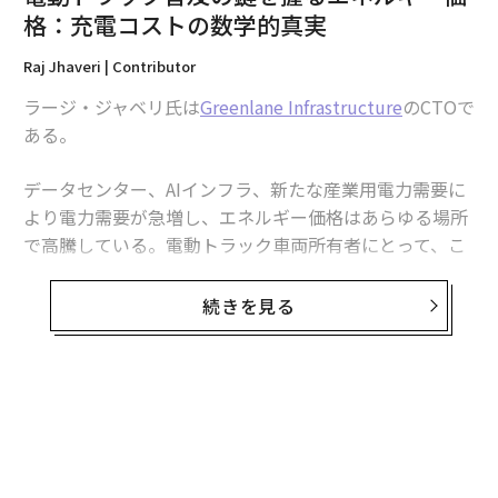
はできない。
格：充電コストの数学的真実
今日、あらゆる交通手段と事業者は独自の方法でデータ
Raj Jhaveri | Contributor
を収集・共有する傾向がある。その断片化が協力を遅ら
ラージ・ジャベリ氏は
Greenlane Infrastructure
のCTOで
せ、都市がモビリティシステムを全体的に管理すること
ある。
を妨げている。良いニュースは、オープン標準が急速に
進化していることだ。モビリティデータ仕様（MDS）や
データセンター、AIインフラ、新たな産業用電力需要に
路肩データ仕様（CDS）
などの共通フレームワークは、
より電力需要が急増し、エネルギー価格はあらゆる場所
都市と民間事業者が同じデジタル言語を話すのに役立っ
で高騰している。電動トラック車両所有者にとって、こ
ている。
れは充電の真のコストを計算する際の複雑さを増してい
る。不適切な時間帯に1キロワット時あたり数セントの
標準化は単なる技術的詳細ではなく、イノベーションを
続きを見る
差が、投資収益率を帳消しにしてしまう可能性があるの
拡大するための基盤だ。データが一貫性があり、匿名化
だ。すべてはエネルギーの価格設定、使用時間、そして
され、相互運用可能であれば、都市は安全性を向上さ
適切な管理システムの有無に関連している。
せ、より多くのモビリティ事業者を統合し、政策をより
適応性のあるものにできる。民間セクターにとっては、
プラグの裏に潜む複雑さ
摩擦を減らし、コンプライアンスコストを下げ、より公
平な競争環境を作り出す。
給油所での単一価格の化石燃料とは異なり、電気料金は