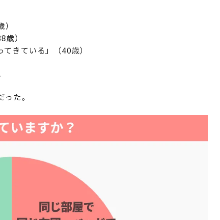
歳）
8歳）
てきている」（40歳）
か
だった。