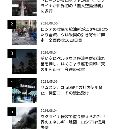
ライナが世界初の「無人空挺強襲」
を遂行
2026.08.05
ロシアの攻撃で給油所が150キロにわ
たり全滅、ウは米国の引き寄せに奔
走 全面侵攻1623日目
2026.08.04
暗い空にペルセウス座流星群の流れ
星を探し、はくちょう座を目印に天
の川を辿る 今週の夜空
2023.05.03
サムスン、ChatGPTの社内使用禁
止 機密コードの流出受け
2026.08.04
ウクライナ侵攻で塗り替えられた世
界のエネルギー地図 ロシアは信用
失墜