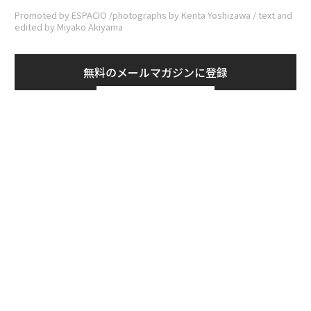
Promoted by ESPACIO /photographs by Kenta Yoshizawa / text and
edited by Miyako Akiyama
無料のメールマガジンに登録
無料登録