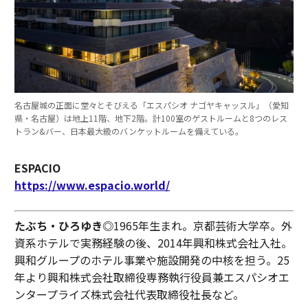
名古屋城の正面に堂々とそびえる「エスパシオ ナゴヤキャッスル」（愛知
県・名古屋）は地上11階、地下2階。計100室のゲストルームと8つのレス
トラン&バー、日本最大級のバンケットルームを備えている。
ESPACIO
https://www.espacio.world/
たぶち・ひろゆき◎
1965年生まれ。京都芸術大学卒。外
資系ホテルで実務経験の後、2014年興和株式会社入社。
興和グループのホテル事業や施設開発の中核を担う。25
年より興和株式会社取締役専務執行役員兼エスパシオエ
ンタープライズ株式会社代表取締役社長など。