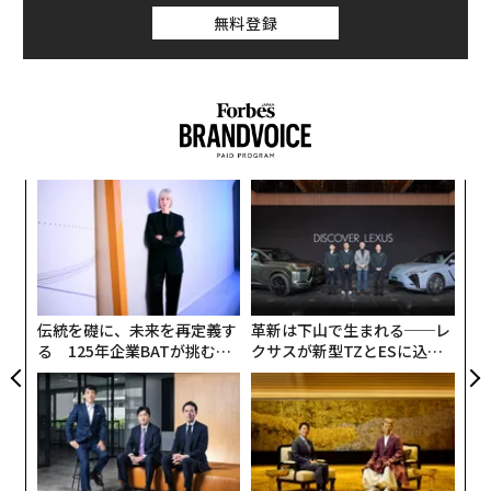
無料登録
創業
な
シン
術
超え
た
ア
ア
の
た
伝統を礎に、未来を再定義す
革新は下山で生まれる──レ
る 125年企業BATが挑むス
クサスが新型TZとESに込め
モークレスな未来
た「DISCOVER」の哲学