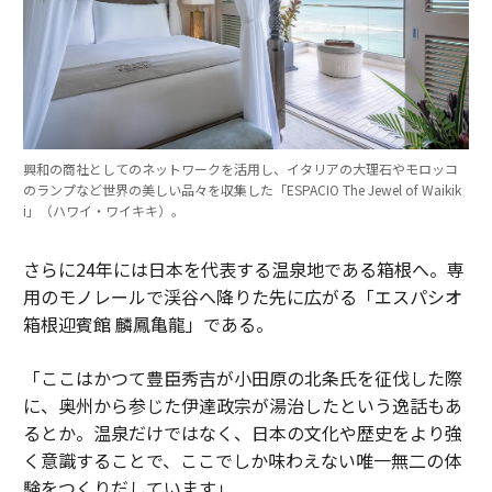
興和の商社としてのネットワークを活用し、イタリアの大理石やモロッコ
のランプなど世界の美しい品々を収集した「ESPACIO The Jewel of Waikik
i」（ハワイ・ワイキキ）。
さらに24年には日本を代表する温泉地である箱根へ。専
用のモノレールで渓谷へ降りた先に広がる「エスパシオ
箱根迎賓館 麟鳳亀龍」である。
「ここはかつて豊臣秀吉が小田原の北条氏を征伐した際
に、奥州から参じた伊達政宗が湯治したという逸話もあ
るとか。温泉だけではなく、日本の文化や歴史をより強
く意識することで、ここでしか味わえない唯一無二の体
験をつくりだしています」