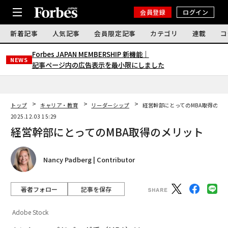
会員登録
ログイン
新着記事
人気記事
会員限定記事
カテゴリ
連載
コ
Forbes JAPAN MEMBERSHIP 新機能｜
NEWS
記事ページ内の広告表示を最小限にしました
トップ
キャリア・教育
リーダーシップ
経営幹部にとってのMBA取得のメ
2025.12.03 15:29
経営幹部にとってのMBA取得のメリット
Nancy Padberg | Contributor
著者フォロー
記事を保存
Adobe Stock