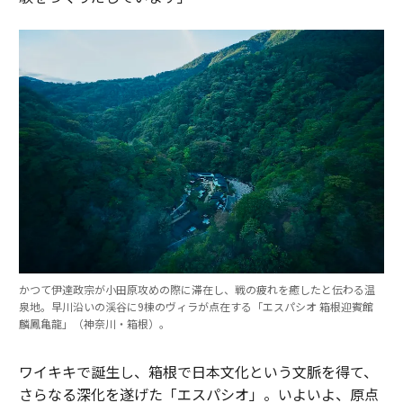
かつて伊達政宗が小田原攻めの際に滞在し、戦の疲れを癒したと伝わる温
泉地。早川沿いの渓谷に9棟のヴィラが点在する「エスパシオ 箱根迎賓館
麟鳳亀龍」（神奈川・箱根）。
ワイキキで誕生し、箱根で日本文化という文脈を得て、
さらなる深化を遂げた「エスパシオ」。いよいよ、原点