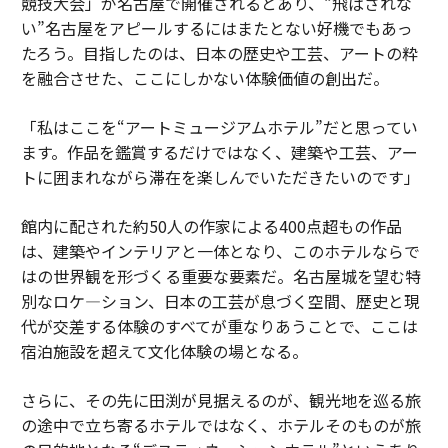
競技大会」が名古屋で開催されるとあり、“飛ばされな
い”名古屋をアピールするにはまたとない好機でもあっ
たろう。目指したのは、日本の歴史や工芸、アートの粋
を融合させた、ここにしかない体験価値の創出だ。
「私はここを“アートミュージアムホテル”だと思ってい
ます。作品を鑑賞するだけではなく、建築や工芸、アー
トに囲まれながら滞在を楽しんでいただきたいのです」
館内に配された約50人の作家による400点超もの作品
は、建築やインテリアと一体となり、このホテルならで
はの世界観を形づくる重要な要素だ。名古屋城を望む特
別なロケ―ション、日本の工芸が息づく空間、歴史と現
代が交差する体験のすべてが重なりあうことで、ここは
宿泊施設を超えて文化体験の場となる。
さらに、その先に田渕が見据えるのが、観光地を巡る旅
の途中で立ち寄るホテルではなく、ホテルそのものが旅