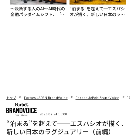
〜決断する人のAI〜AI時代の
“泊まる”を超えて─エスパシ
金融パラダイムシフト、「超
オが描く、新しい日本のラグ
個別化」の核心 【MUFG×ウ
ジュアリー（中編）
ェルスナビ×PwC】
トップ
Forbes JAPAN BrandVoice
Forbes JAPAN BrandVoice
“泊
2026.07.24 16:00
“泊まる”を超えて──エスパシオが描く、
新しい日本のラグジュアリー（前編）