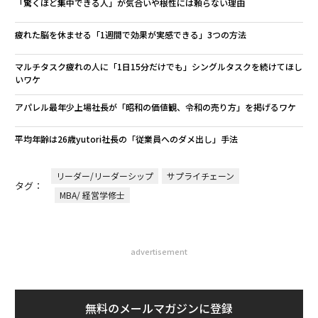
「驚くほど集中できる人」が気合いや根性には頼らない理由
疲れた脳を休ませる「1週間で効果が実感できる」3つの方法
マルチタスク疲れの人に「1日15分だけでも」シングルタスクを続けてほし
いワケ
アパレル最年少上場社長が「昭和の価値観、令和の売り方」を掲げるワケ
平均年齢は26歳yutori社長の「従業員へのダメ出し」手法
リーダー/リーダーシップ
サプライチェーン
タグ：
MBA/ 経営学修士
advertisement
無料のメールマガジンに登録