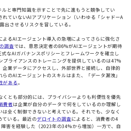
スキルと専門知識を示すことで先に進もうと競争してい
れていないAIアプリケーション（いわゆる「シャドーA
を露出させるリスクを冒している。
によるAIエージェント導入の急増によってさらに強化さ
の調査
では、意思決定者の86%がAIエージェントが期待
正式なAIガバナンスポリシーとフレームワークを確立し
ンプライアンスのトレーニングを提供しているのは47%
は、企業データにアクセスし、外部世界と接続し、自律的
れらのAIエージェントのスキルはまた、「データ漏洩」
性がある
。
なくとも部分的には、プライバシーよりも利便性を優先
消費者
は企業が自分のデータで何をしているのか理解し
いは全く制御できないと考えている。それでも、少なく
めている。最近の
デロイトの調査
によると、消費者の4
障害を経験した（2023年の34%から増加）一方で、自