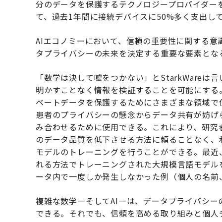
分のデータを保護するテクノロジープロバイダー
て、過去1年間に接続デバイスに50%多く支出し
AIエコノミーにおいて、信頼の重要性に関する
タプライバシーの未来を決定する重要な要素とな
「数学は決して嘘をつかない」とStarkWare
明かすことなく情報を検証することを可能にする
ベートデータを保護するためにさまざまな領域で
患者のプライバシーの懸念からデータ共有が妨げ
み合わせるために使用できる。これにより、研究
のデータ品質を低下させる方法に頼ることなく、
モデルのトレーニングを行うことができる。最近
れる方法でトレーニングされた大規模言語モデル
ータ内で一度しか発生しなかった例（個人の名前
複雑な数学—そしてAI—は、データプライバシ
できる。それでも、信頼を高める取り組みと個人