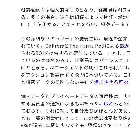
AI覇権競争は個人的なものとなり、従業員はAI
る。多くの場合、彼らは組織によって検証・承認さ
I」）を使用することでそれを行い、機密データ
この深刻なセキュリティの脆弱性は、最近の企業
れている。CollibraとThe Harris Pollによる
最近
されるROIを提供すると確信している。しかし、
ているのは48%のみで、従業員にガバナンスとコ
にとどまる。AIエージェントの期待される利点
なアクションを実行する能力に基づいている。こ
と機密データの意図しない共有を
増加させる可能
個人データとプライベートデータの可用性は、少
する消費者の選択によるものだった。
ほとんどの
ておらず、それに対して自分たちがほとんどある
とも一部の消費者にとって、この状況は変わり始
8%が過去1年間に少なくとも1種類のセキュリティ