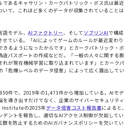
ンセルであるキャサリン・カークパトリック・ボス氏は最近
ついて、これほど多くのデータが収集されていることは
言語モデル、
AIファクトリー
、そして
ソブリンAI
で構成
させている。「AIによってゲームのルールが最近変わり
できるようになったからです」とカークパトリック・ボ
偽造パスポートの作成などだ。「一般の人々に関する膨
それが現在機械学習に取り込まれています」とカークパ
の「危機レベルのデータ侵害」によって広く露出してい
50件で、2019年の1,473件から増加している。AIモデ
論を導き出すだけでなく、企業のサイバーセキュリティ
stituteの2025年
データ侵害コスト報告書
によると、
ンシデントを報告し、適切なAIアクセス制御が欠如してい
の拡散を防止するためのAIガバナンスポリシーを欠いてい