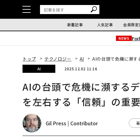
新着記事
人気記事
会員限定
Fo
NEWS
トップ
テクノロジー
AI
AIの台頭で危機に瀕
AI
2025.12.02 11:16
AIの台頭で危機に瀕する
を左右する「信頼」の重
Gil Press | Contributor
著