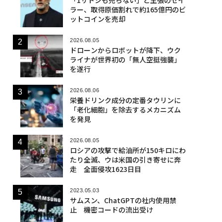
ラー、取得原価割れで約165億円のビ
ットコインを売却
2026.08.05
ドローンからロボットが降下、ウク
ライナが世界初の「無人空挺強襲」
を遂行
2026.08.06
栄養ドリンク成分の定番タウリンに
「老化細胞」を除去するメカニズム
を発見
2026.08.05
ロシアの攻撃で給油所が150キロにわ
たり全滅、ウは米国の引き寄せに奔
走 全面侵攻1623日目
2023.05.03
サムスン、ChatGPTの社内使用禁
止 機密コードの流出受け