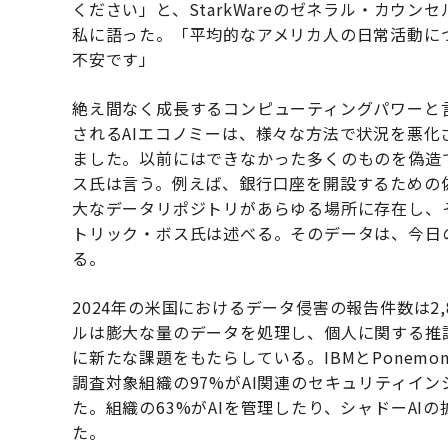
ください」と、StarkWareのゼネラル・カウ
私に語った。「平均的なアメリカ人の日常活動に
不安です」
絶え間なく成長するコンピューティングパワーと
されるAIエコノミーは、様々な方法で状況を悪化
ました。以前にはできなかった多くのものを偽造
ス氏は言う。例えば、銀行口座を開設するための
大なデータリポジトリがあらゆる場所に存在し、
トリック・ボス氏は述べる。そのデータは、今日
る。
2024年の米国におけるデータ侵害の報告件数は2,8
ルは膨大な量のデータを処理し、個人に関する推
に新たな課題をもたらしている。IBMとPonemon In
調査対象組織の97%がAI関連のセキュリティイ
た。組織の63%がAIを管理したり、シャドーAI
た。