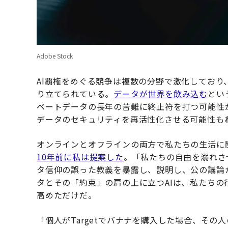
Adobe Stock
AI覇権をめぐる競争は複数の分野で激化してお
り立てられている。
データが世界を飲み込む
とい
ベートデータの長年の苦難に終止符を打つ可能性
データのセキュリティを再活性化させる可能性も
オンラインとオフラインの両方で私たちの生活に
10年前に私は提案した
。「私たちの自由を溺れさ
タ信仰の誤った教義を暴露し、説明し、公の議論
タとその「約束」の肩の上に立つAIは、私たち
高めただけだ。
「個人がTargetでバナナを購入した場合、そ