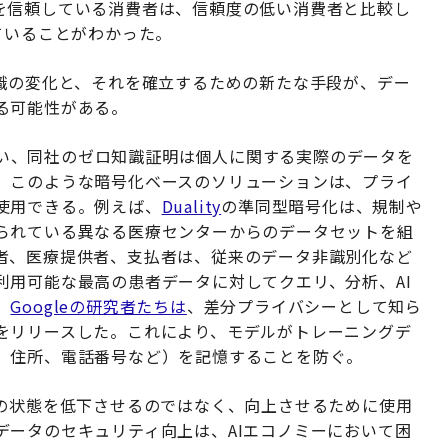
を信頼している消費者は、信頼度の低い消費者と比較し
ていることがわかった。
意識の変化と、それを確立するための新たな手段が、デー
る可能性がある。
は言い、同社のゼロ知識証明は個人に関する実際のデータを
。このような暗号化ベースのソリューションは、プライ
使用できる。例えば、
Duality
の準同型暗号化は、規制や
られている異なる医療センターからのデータセットを組
者、医療提供者、支払者は、従来のデータ非識別化など
利用可能な最高の患者データに対してクエリ、分析、AI
、
Googleの研究者たちは
、差分プライバシーとして知ら
をリリースした。これにより、モデルがトレーニングデ
、住所、電話番号など）を記憶することを防ぐ。
ーの状態を低下させるのではなく、向上させるために使用
データのセキュリティ向上は、AIエコノミーにおいて困