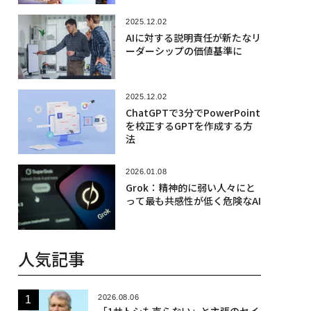
2025.12.02
AIに対する説明責任が新たなリ
ーダーシップの価値基準に
2025.12.02
ChatGPTで3分でPowerPoint
を校正するGPTを作成する方
法
2026.01.08
Grok：精神的に弱い人々にと
って最も共感性が低く危険なAI
人気記事
2026.08.06
「1サトシも売らない」と主張のセイ