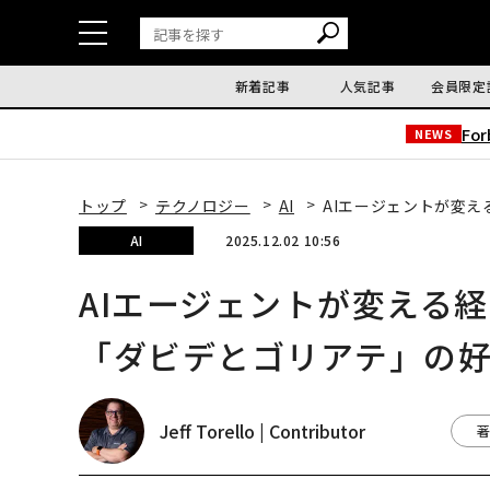
新着記事
人気記事
会員限定
Fo
NEWS
トップ
テクノロジー
AI
AIエージェントが変
AI
2025.12.02 10:56
AIエージェントが変える
「ダビデとゴリアテ」の
Jeff Torello | Contributor
著