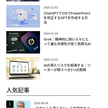
2025.12.02
ChatGPTで3分でPowerPoint
を校正するGPTを作成する方
法
2026.01.08
Grok：精神的に弱い人々にと
って最も共感性が低く危険なAI
2025.12.02
AIの導入リスクを軽減する：リ
ーダーが問うべき5つの質問
人気記事
2026.08.06
「1サトシも売らない」と主張のセイ