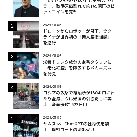
ラー、取得原価割れで約165億円のビ
ットコインを売却
2026.08.05
ドローンからロボットが降下、ウク
ライナが世界初の「無人空挺強襲」
を遂行
2026.08.06
栄養ドリンク成分の定番タウリンに
「老化細胞」を除去するメカニズム
を発見
2026.08.05
ロシアの攻撃で給油所が150キロにわ
たり全滅、ウは米国の引き寄せに奔
走 全面侵攻1623日目
2023.05.03
サムスン、ChatGPTの社内使用禁
止 機密コードの流出受け