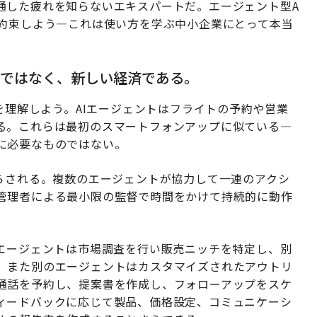
通した疲れを知らないエキスパートだ。エージェント型A
て約束しよう—これは使い方を学ぶ中小企業にとって本当
ルではなく、新しい経済である。
いを理解しよう。AIエージェントはフライトの予約や営業
る。これらは最初のスマートフォンアップに似ている—
に必要なものではない。
たらされる。複数のエージェントが協力して一連のアクシ
管理者による最小限の監督で時間をかけて持続的に動作
Iエージェントは市場調査を行い販売ニッチを特定し、別
、また別のエージェントはカスタマイズされたアウトリ
通話を予約し、提案書を作成し、フォローアップをスケ
ィードバックに応じて製品、価格設定、コミュニケーシ