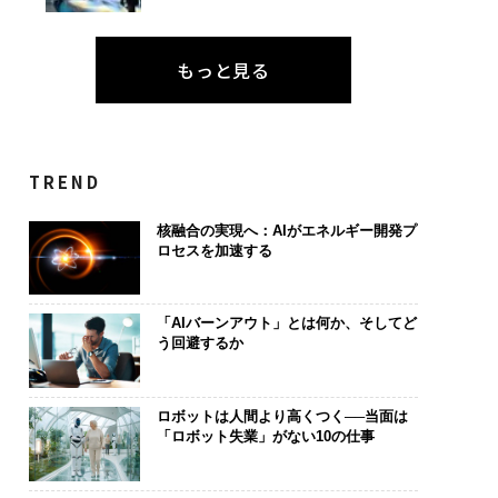
もっと見る
TREND
核融合の実現へ：AIがエネルギー開発プ
ロセスを加速する
「AIバーンアウト」とは何か、そしてど
う回避するか
ロボットは人間より高くつく──当面は
「ロボット失業」がない10の仕事