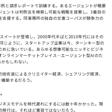
の事例と請求レポートで訓練する。あるエージェントが概要
ジェントは判例法を検索し可能な戦略を提案し、3番目の
を支援する。同事務所の独自の文書コーパスが競争力の
スイートが登場し、2000年代半ばと2010年代にはその
と同じように、スタートアップ企業は今、ターンキー型の
ために急いでいる。あらゆる想像可能なニッチとビジネ
オンラインマーケットプレイス—エージェント型AIのた
するかもしれない。
の技術波によるクリエイター経済、シェアリング経済、
を構築するだろう。
い。
ジネスモデルを時代遅れにするには数十年かかった。現
の移行は、それほど寛容ではないだろう。