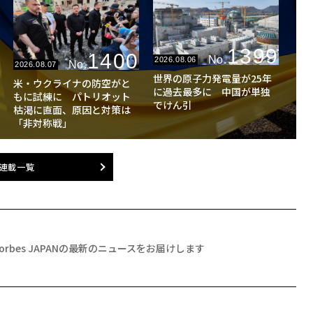
1399
1400
No.
2026.08.06
No.
2026.08.07
世界の原子力発電量が25年
米・ウクライナの防空がと
に過去最多に 中国が単独
もに試練に パトリオット
でけん引
枯渇に直面、原因と対策は
「非対称戦」
連載一覧
Forbes JAPANの最新のニュースをお届けします