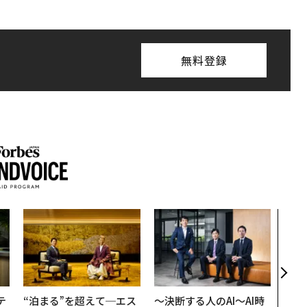
無料登録
“泊
スパ
日本
（前
テ
“泊まる”を超えて─エス
〜決断する人のAI〜AI時