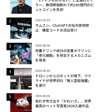
ラー、取得原価割れで約165億円のビ
ットコインを売却
2023.05.03
サムスン、ChatGPTの社内使用禁
止 機密コードの流出受け
2026.08.06
栄養ドリンク成分の定番タウリンに
「老化細胞」を除去するメカニズム
を発見
2026.08.05
ドローンからロボットが降下、ウク
ライナが世界初の「無人空挺強襲」
を遂行
2026.08.06
思わず吹き出す「かわいさ」、世界
最高のペット写真賞2026入選作品