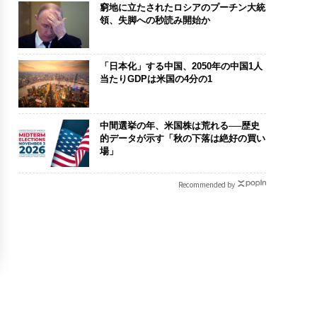
窮地に立たされたロシアのプーチン大統
領、失脚への秒読み開始か
「日本化」する中国、2050年の中国1人
当たりGDPは米国の4分の1
中間選挙の年、米国株は荒れる──歴史
的データが示す「秋の下落は絶好の買い
場」
Recommended by