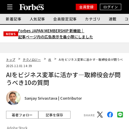
会員登録
ログイン
新着記事
人気記事
会員限定記事
カテゴリ
連載
コ
Forbes JAPAN MEMBERSHIP 新機能｜
NEWS
記事ページ内の広告表示を最小限にしました
トップ
テクノロジー
AI
AIをビジネス変革に活かす―取締役会が問うべき1
2025.12.01 14:39
AIをビジネス変革に活かす―取締役会が問
うべき10の質問
Sanjay Srivastava | Contributor
著者フォロー
記事を保存
Adobe Stock