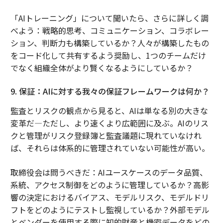
「AIトレーニング」について聞いたら、さらに詳しく調
べよう：戦略的思考、コミュニケーション、コラボレー
ション、判断力も構築しているか？人々が構築したもの
をコード化して共有するよう奨励し、1つのチームだけ
でなく組織全体がより賢くなるようにしているか？
9. 保証：AIに対する我々の保証フレームワークは何か？
監査とリスクの観点から見ると、AIは単なる別の大きな
変革だ―ただし、より速くより広範囲に及ぶ。AIのリス
クと管理がリスク登録簿と監査議題に現れていなけれ
ば、それらは体系的に管理されていない可能性が高い。
取締役会は問うべきだ：AIユースケースのデータ品質、
系統、アクセス制御をどのように管理しているか？高影
響の決定におけるバイアス、モデルリスク、モデルドリ
フトをどのようにテストし監視しているか？外部モデル
とベンダーを使用する際に知的財産と機密データをどの