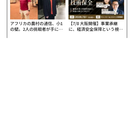
アフリカの農村の通信、小1
【7/8 大阪開催】事業承継
の壁。2人の挑戦者が手にし
に、経済安全保障という視点
た「次なる武器」
が加わるとき──経営者が問
われる新たな判断軸
2026年9月号発売中
最新号の購入はこちらから
メンバーシップに登録する