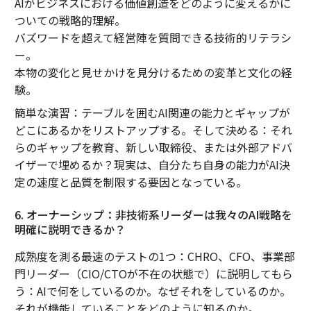
AIがビジネスにおける価値創造をどのように変えるかに
ついての戦略的理解。
バズワードを超えて経営陣を質問できる技術的リテラシ
ー。
本物の変化と見せかけを見分けるための変革と文化の経
験。
簡単な演習：テーブルを囲むAI関連の能力とギャップが
どこにあるかをリストアップする。そして決める：それ
らのギャップを教育、新しい取締役、または外部アドバ
イザーで埋めるか？現実は、自分たち自身の能力がAI決
定の速度と品質を制限する要因となっている。
6. オーナーシップ：非技術系リーダーは我々のAI戦略を
明確に説明できるか？
成熟度を測る最速のテストの1つ：CHRO、CFO、事業部
門リーダー（CIO/CTOが不在の状態で）に説明してもら
う：AIで何をしているのか。なぜそれをしているのか。
それが機能していることをどのように知るのか。