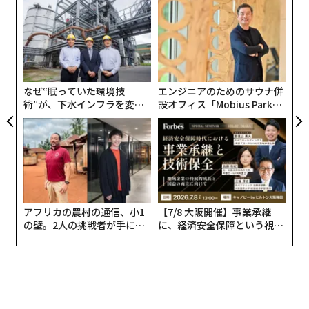
〜
織
う
パ
T
技
無
防
なぜ“眠っていた環境技
エンジニアのためのサウナ併
術”が、下水インフラを変え
設オフィス「Mobius Park」
たのか──産総研×月島JFE
がオープン──タマディック
アクアソリューションの10年
が健康経営を徹底する理由
アフリカの農村の通信、小1
【7/8 大阪開催】事業承継
の壁。2人の挑戦者が手にし
に、経済安全保障という視点
た「次なる武器」
が加わるとき──経営者が問
われる新たな判断軸