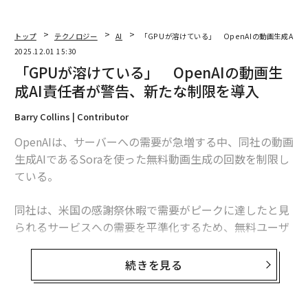
トップ
テクノロジー
AI
「GPUが溶けている」 OpenAIの動画生成AI
2025.12.01 15:30
「GPUが溶けている」 OpenAIの動画生
成AI責任者が警告、新たな制限を導入
Barry Collins | Contributor
OpenAIは、サーバーへの需要が急増する中、同社の動画
生成AIであるSoraを使った無料動画生成の回数を制限し
ている。
同社は、米国の感謝祭休暇で需要がピークに達したと見
られるサービスへの需要を平準化するため、無料ユーザ
ーの動画生成を1日6回に制限している。
続きを見る
「GPUが溶けていて、できるだけ多くの人にSoraを利用
してもらいたいのです！」とOpenAIのSora責任者であ