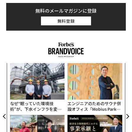
るビル・ピーブルス氏はXに投稿した。
無料のメールマガジンに登録
無料登録
〜
織
う
パ
T
技
無
防
なぜ“眠っていた環境技
エンジニアのためのサウナ併
術”が、下水インフラを変え
設オフィス「Mobius Park」
たのか──産総研×月島JFE
がオープン──タマディック
アクアソリューションの10年
が健康経営を徹底する理由