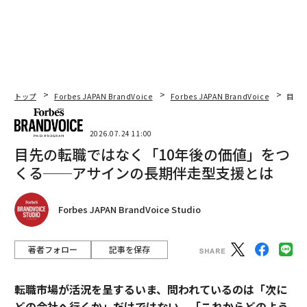
トップ
Forbes JAPAN BrandVoice
Forbes JAPAN BrandVoice
目先
2026.07.24 11:00
目先の転職ではなく「10年後の価値」をつ
くる──アサインの長期伴走型支援とは
Forbes JAPAN BrandVoice Studio
著者フォロー
記事を保存
転職市場が活況を呈するいま、問われているのは「次に
どの会社へ行くか」だけではない。「これからどのよう