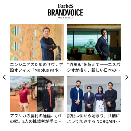
〈7
変え
ャ
FE
ト
代の
「
0年
リア
「超
左右
UM
×ウ
T
日
エンジニアのためのサウナ併
“泊まる”を超えて──エスパ
設オフィス「Mobius Park」
シオが描く、新しい日本のラ
がオープン──タマディック
グジュアリー（前編）
が健康経営を徹底する理由
アフリカの農村の通信、小1
挑戦は個から始まり、共創に
の壁。2人の挑戦者が手にし
よって加速する NORQAIN JA
た「次なる武器」
PAN 特別座談会