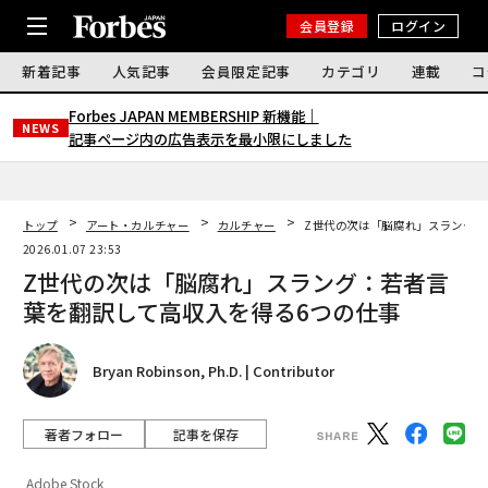
会員登録
ログイン
新着記事
人気記事
会員限定記事
カテゴリ
連載
コ
Forbes JAPAN MEMBERSHIP 新機能｜
NEWS
記事ページ内の広告表示を最小限にしました
トップ
アート・カルチャー
カルチャー
Z世代の次は「脳腐れ」スラング：
2026.01.07 23:53
Z世代の次は「脳腐れ」スラング：若者言
葉を翻訳して高収入を得る6つの仕事
Bryan Robinson, Ph.D. | Contributor
著者フォロー
記事を保存
Adobe Stock