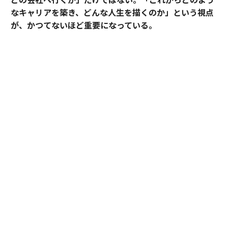
なキャリアを築き、どんな人生を描くのか」という視点
が、かつてないほど重要になっている。
そうした時代において、目先の転職成功にとどまらず、
中長期のキャリア形成に伴走する支援を掲げるのがアサ
インだ。
その支援を体現するのが、卓越した実績と高い専門性を
備えたごく限られた人材にのみ与えられる役割「アソシ
エイトプリンシパル」である。今回は、その役割を担う
松井孝太郎と多田有花に、キャリアに寄り添い続ける覚
悟と支援哲学を聞いた。
全社の支援品質向上を牽引する「アソシエイト
プリンシパル」
少子高齢化による人材不足やキャリア観の多様化を背景