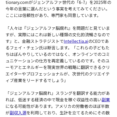
tionary.comがジェンアルファ世代の「6-7」を2025年の
今年の言葉に選んだという事実を考えてみてください。
ここには信頼性があり、専門家も同意しています。
「人々は『ジェンアルファ脳腐れ』を問題だと見ていま
すが、実際にはこれは新しい種類の文化的流暢さなので
す」と、金融ストラテジストで
Intellectia.ai
のCEOであ
るフェイ・チェン氏は断言します。「これらの子どもた
ちはぼんやりしているのではなく、オンラインでのコミ
ュニケーションの仕方を再定義しているのです。そのユ
ーモアとエネルギーを現実世界の戦略に翻訳できるクリ
エイターやプロフェッショナルが、次世代のクリエイテ
ィブ産業をリードするでしょう」
「ジェンアルファ脳腐れ」スラングを翻訳する能力があ
れば、低迷する経済の中で現金を稼ぐ収益性の高い
副業
になる可能性があります。アメリカの労働者のほぼ半数
が
副収入源
を利用しており、生計を立てるためにその数