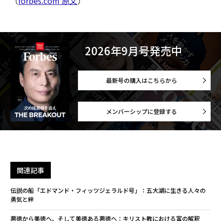
（
forbes.com 原文
）
2026年9月号発売中
最新号の購入はこちらから
メンバーシップに登録する
関連記事
伝説の船「エドマンド・フィッツジェラルド号」：五大湖に生きる人々の
勇気と絆
悪徳から美徳へ、そして美徳ある悪徳へ：キリスト教における富の解釈