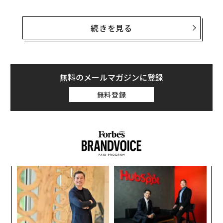
では、テクノロジー企業はどうすれば、最初に市場シェ
アを築いたイノベーションへの推進力を維持できるのだ
続きを見る
ろうか？多くの業界リーダーは、イノベーションを四半
期ごとの成果物として管理するのではなく、生きた進化
するプラクティスとして育てることが答えだと言う。以
下では、
Forbes Technology Council
のメンバーたち
無料のメールマガジンに登録
が、テクノロジー企業が短期的思考から脱却し、彼らを
無料登録
偉大にした原点—実際の問題を解決し、未来のために構
築し、想像力を確固として主導的立場に置くこと—を再
発見する方法を共有している。
問題解決に軸足を置き続ける
イノベーションは年に一度の取り組みであってはならな
年後
な
い。企業が成長するにつれ、創業の原点となった基本—
サイ
術
た
実際の問題を解決したいという欲求—を見失いがちにな
小1
“
ア
る。チームが問題解決に軸足を置き続けることで、次の
にし
シ
グ
四半期を超えて考え、短期的思考や目新しいものに気を