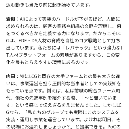
かの測定可能なノーススターメトリクスを設定し、シン
込む動きも当たり前に起き始めています。
プルなステージゲートを持つ実験のための時間と予算を
確保する。短期的なマイルストーンを達成しつつも、持
岩槻
：AIによって実装のハードルが下がるほど、人間に
続的な進歩を導くための合理的なタイムラインを持つロ
求められるのは、顧客の業務や組織の文脈を理解し、何
ードマップを維持しよう。-
エディ・アザド
,
をつくるべきかを定義する力になります。だからこそLC
Parsec Automation
Gは、FDE・DS人材の育成を自社のコア戦略として打ち
出しています。私たちには「レバテック」という強力なI
「イノベーション筋肉」を鍛える
T人材プラットフォームの素地がありますから、この変
化を最もとらえやすい環境にあるのです。
組織の「イノベーション筋肉」、つまり変革の障壁を乗
り越えるための回復力と適応力を構築し鍛えることは不
内田
：特にLCGと既存の大手ファームとの最も大きな違
可欠である。オープンなコラボレーションと継続的な学
いは、事業運営を担う圧倒的な当事者としての実践知を
習を通じてアイデアが交換される文化を育むことは、イ
もっている点です。例えば、私は前職の総合ファーム時
ノベーションを促進するだけでなく、企業を俊敏で未来
代、他社の先進事例を紹介する際、「〜と聞いていま
志向に保ち、成長し、目的を持って実行し、チーム間で
す」という感じで伝えざるをえませんでした。しかしLC
知識を共有する力を与える。-
ジョー・デパ
, EY
Gなら、「私たちのグループでも実際にこのシステムを
実装・運用し事業を運営しています。よければ明日、そ
（
forbes.com 原文
）
の現場にお連れしましょうか？」と提案できる。PoCの