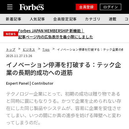
会員登録
ログイン
新着記事
人気記事
会員限定記事
カテゴリ
連載
コ
Forbes JAPAN MEMBERSHIP 新機能｜
NEWS
記事ページ内の広告表示を最小限にしました
トップ
ビジネス
Tips
イノベーション停滞を打破する：テック企業の長期
2025.11.27 15:26
イノベーション停滞を打破する：テック企
業の長期的成功への道筋
Expert Panel | Contributor
テクノロジー企業にとって、初期の成功は贈り物である
と同時に罠にもなりうる。かつて企業を止められない存
在にした同じ製品やシステムが、容易に企業を安住させ
てしまい、いつの間にか真の進歩を妨げる障壁へと変わ
ってしまうのだ。