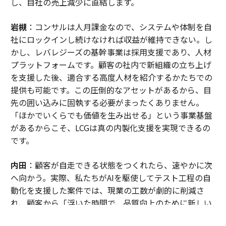
し、自社の売上減少に直結します。
年次評価を有利に進める4つの戦略的行動とは
高速道路の看板に学ぶ—ジョブズが実践した3秒スライドの法則
岩槻
：コンサルは人月課金なので、システムや体制を自
社にロックインし続けなければ収益が維持できない。し
Z世代社員の定着率を高める「意味あるフィードバック」の重要性
かし、レバレジーズの基幹事業は採用支援であり、人材
プラットフォームです。顧客の社内で新組織の立ち上げ
タグ：
イノベーション
テクノロジー
組織/組織文化
アイデア
を支援した後、適合する高度人材を紹介するかたちでの
提供も可能です。この圧倒的なアセットがあるから、目
先の囲い込みに固執する必要がまったくありません。
「ほかでいくらでも価値を生み出せる」という事業基盤
advertisement
があるからこそ、LCGは真の内製化支援を実現できるの
です。
内田
：顧客が自走できる状態をつくれたら、速やかに次
へ向かう。実際、私たちがAIを駆使してテスト工程の自
動化を支援した案件では、現業の工数が劇的に削減さ
れ、顧客から「浮いた時間で、品質向上のために新しい
アプローチを試したい」という創造的なアイデアも引き