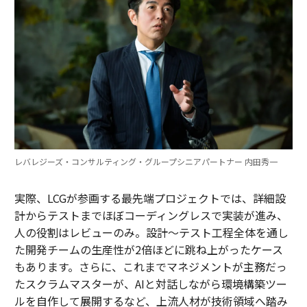
り、既存のアイデアを拡張したりする時間を提供し、意
見を交換する。適切な時間と努力が与えられれば、単純
な2分間の思考が6桁のブレークスルーを引き起こすこと
もある。-
グレッグ・ヤング
,
Uniform Law Commission
長期的な近代化計画を構築する
テクノロジー近代化のための長期計画は戦略的優位性で
ある。私たち全員が先を行き、活用できる新しいイノベ
ーションを計画する必要がある。私たちは、物事を完了
レバレジーズ・コンサルティング・グループシニアパートナー 内田秀一
するのに現在かかる時間と、より効率的になるためにテ
クノロジーを使用する新しい方法を比較して追跡してい
実際、LCGが参画する最先端プロジェクトでは、詳細設
る。このマインドセットは成功に不可欠だ。-
計からテストまでほぼコーディングレスで実装が進み、
ジェーン・メイソン
,
Clarifire
人の役割はレビューのみ。設計～テスト工程全体を通し
た開発チームの生産性が2倍ほどに跳ね上がったケース
長期目標とノーススターメトリクスを定義する
もあります。さらに、これまでマネジメントが主務だっ
四半期ごとのループを断ち切るには、明確な長期目標に
たスクラムマスターが、AIと対話しながら環境構築ツー
仕事を結びつける。問題とその重要性を定義し、いくつ
ルを自作して展開するなど、上流人材が技術領域へ踏み