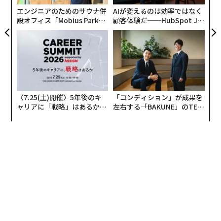
取られることを避け、常に完璧でなくても未来のための
エンジニアのためのサウナ併
AIが変えるのは効率ではなく
解決策に集中する力を得られる。-
設オフィス「Mobius Park」
顧客体験だ──HubSpot Ja
がオープン──タマディック
panが語る「Grow Better」
ブリタニー・グリーンフィールド
,
Wabbi
が健康経営を徹底する理由
な組織のつくり方
保護された「フューチャーラボ」部門を創設す
る
成熟したテクノロジー企業が短期的思考を払拭し、真の
〈7.25(土)開催〉5年後のキ
「コンディション」が成果を
イノベーションを再燃させる効果的な方法の一つは、別
ャリアに「戦略」はあるか。
左右する――「BAKUNE」のTEN
のチャーター、予算、ガバナンス構造の下で運営される
トップエグゼクティブのキャ
TIALが支える「挑戦者の明
保護された「フューチャーラボ」部門を創設することだ
リアに触れる1日│CAREER S
日」
UMMIT 2026
—本質的には小規模で半自律的なR&Dサンドボックスで
ある。唯一のKPIが「これは未来の可能性に針を動かす
か？」という空間を確保しよう。-
エリック・ウィルソン
,
Press Ganey
Forbes Technology Council
は、一流のCIO、CTOおよ
びテクノロジーエグゼクティブのための招待制コミュニ