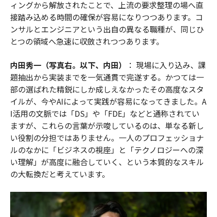
のに役立つ。-
ギリダール・ラジ・シン・チョウハン
,
ィングから解放されたことで、上流の要求整理の場へ直
Microsoft
接踏み込める時間の確保が容易になりつつあります。コ
ンサルとエンジニアという出自の異なる職種が、同じひ
内部の非効率性を解決する
とつの領域へ急速に収斂されつつあります。
内部の非効率性を解決することにイノベーションの焦点
内田秀一（写真右。以下、内田）
： 現場に入り込み、課
を当て直す。AIを適用して隠れたプロセスの摩擦を明ら
題抽出から実装までを一気通貫で完遂する。かつては一
かにすることで、テクノロジー企業は創造性を活性化
部の選ばれた精鋭にしか成しえなかったその高度なスタ
し、意思決定を加速し、新しい価値を解き放つことがで
イルが、今やAIによって実践が容易になってきました。A
き、四半期ごとの緊急性ではなく、運用の卓越性が長期
I活用の文脈では「DS」や「FDE」などと通称されてい
的なイノベーションの基盤であることを証明できる。-
ますが、これらの言葉が示唆しているのは、単なる新し
クリス・ブラウン
,
VASS Intelygenz
い役割の分担ではありません。一人のプロフェッショナ
ルのなかに「ビジネスの視座」と「テクノロジーへの深
あらゆる部門からアイデアを募る
い理解」が高度に融合していく、という本質的なスキル
イノベーションは多くの源泉から生まれる可能性があ
の大転換だと考えています。
る。車輪の再発明に専念する内部委員会を形成しよう。
新鮮なアイデアと問題のために異なる部門から他のメン
バーを招待する。従業員が「ショップトーク」をした