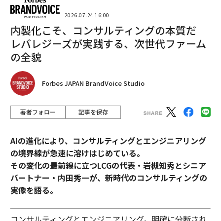
専任チームを通じてイノベーションを制度化す
る
2026.07.24 16:00
内製化こそ、コンサルティングの本質だ
イノベーションの停滞から脱却するために、テクノロジ
レバレジーズが実践する、次世代ファーム
ーリーダーは専任チームを構築し、大胆なアイデアが四
の全貌
半期ごとのプレッシャーの重みなく繁栄できる文化を育
むことで、イノベーションを制度化する必要がある。こ
の意図的なアプローチは単なる戦略ではなく、今日最も
Forbes JAPAN BrandVoice Studio
画期的で永続的なテクノロジー企業を支える実証済みの
プレイブックである。-
ペンタ・ラオ・マラパトラ
,
著者フォロー
記事を保存
BreakthroughT1D
AIの進化により、コンサルティングとエンジニアリング
目的と俊敏性を優先する
の境界線が急速に溶けはじめている。
短期的な利益よりも長期的なビジョンを優先しよう。急
その変化の最前線に立つLCGの代表・岩槻知秀とシニア
速に変化する世界では、短期的な利益はすぐに消えてし
パートナー・内田秀一が、新時代のコンサルティングの
まう。組織は明確な目的を定義し、その目的に固定され
実像を語る。
ながらも変化に対応できる俊敏性を構築する必要があ
る。-
パビトラ・サイキア
,
Truist Bank
コンサルティングとエンジニアリング。明確に分断され