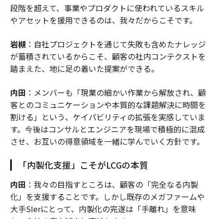
段階を超えて、事業やプロダクトに使われているスキル
やアセットを援用できるのは、我々だからこそです。
2026年9月号発売中
岩槻
：自社プロジェクトを通じて失敗も含めたナレッジ
が蓄積されているからこそ、顧客の社内コンテクストを
踏まえた、地に足の着いた提案ができる。
最新号の購入はこちらから
内田
：メンバーも「現業の細かい作業から解放され、顧
メンバーシップに登録する
客とのコミュニケーションや本質的な課題解決に時間を
割ける」という、ケイパビリティの拡張を実感していま
す。今後はコンサルとエンジニアを現場で積極的に混成
させ、お互いの得意領域を一緒に学んでいく方針です。
関連記事
「内製化支援」こそがLCGの本質
ビジネスイベントを成功に導く20の実践的アドバイス
内田
：我々の目指すところは、顧客の「完全なる内製
化」を支援することです。しかし既存のメガファームや
卓越した成功者が持つ5つの特徴的な資質
大手SIerにとって、内製化の完遂は「手離れ」を意味