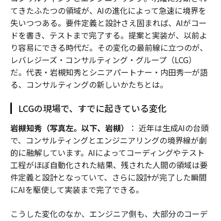
てきたふたつの領域が、AIの進化によって急速に境界を
長期的影響に結びついた実験に報いる
失いつつある。要件定義と設計さえ固まれば、AIがコー
短期的思考から脱却するために、テクノロジー企業は目
ドを書き、テストまで完了する。提案と実装が、以前よ
的主導型のイノベーションを再燃させる必要がある。四
り容易にできる時代だ。その変化の最前線に立つのが、
半期ごとの利益ではなく長期的な影響に結びついた実験
レバレジーズ・コンサルティング・グループ（LCG）
に報いる「フューチャーラボ」を設立し、トレンドを追
だ。代表・岩槻知秀とシニアパートナー・内田秀一が語
いかけるのではなく、実際の体系的な問題を解決するこ
る、コンサルティングの新しいかたちとは。
とにR&D、顧客との共創、リーダーシップのKPIを整合
させる。-
サンジョイ・サルカール
,
First Citizens Bank
LCGの現場で、すでに起きている変化
岩槻知秀（写真左。以下、岩槻）
： 近年は生成AIの台頭
AIを活用してアイデアを迅速にテストする
で、コンサルティングとエンジニアリングの境界線が劇
AIと部門横断的な創造性スプリントを組み合わせる。既
的に融解しています。AIによってコーディングやテスト
存のものを最適化するだけでなく、企業はAIを使用して
工程がほぼ自動化された結果、残された人間の領域は要
デザイン、エンジニアリング、ビジネスチーム全体で大
件定義と設計となっていて、さらに設計が完了した瞬間
胆なアイデアを迅速にテストできる。機械駆動型の探索
にAIを駆使して実装まで完了できる。
と人間の想像力のこの組み合わせは、四半期に縛られた
思考から脱却し、真のイノベーション文化を再発見する
こうした変化のなか、エンジニア側も、大部分のコーデ