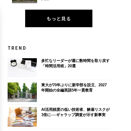
もっと見る
TREND
多忙なリーダーが週に数時間を取り戻す
「時間活用術」20選
東大が70年ぶりに新学部を設立、2027
年開始の全編英語5年一貫教育
AI活用頻度の低い技術者、解雇リスクが
3倍に──ギャラップ調査が示す新事実