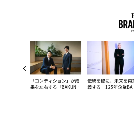
超えて──エ
描く、新しい
ジュアリー
「コンディション」が成
伝統を礎に、未来を再
果を左右する――「BAKUN
義する 125年企業BA
E」のTENTIALが支える
が挑むスモークレスな
「挑戦者の明日」
来