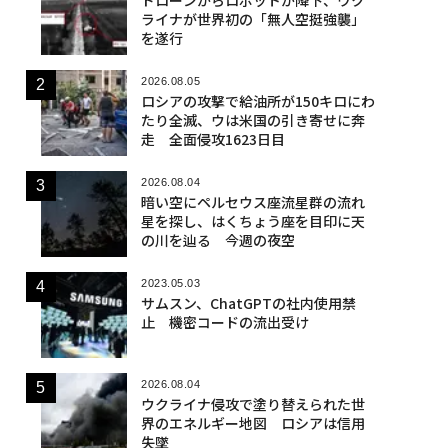
ライナが世界初の「無人空挺強襲」
を遂行
2026.08.05
ロシアの攻撃で給油所が150キロにわ
たり全滅、ウは米国の引き寄せに奔
走 全面侵攻1623日目
2026.08.04
暗い空にペルセウス座流星群の流れ
星を探し、はくちょう座を目印に天
の川を辿る 今週の夜空
2023.05.03
サムスン、ChatGPTの社内使用禁
止 機密コードの流出受け
2026.08.04
ウクライナ侵攻で塗り替えられた世
界のエネルギー地図 ロシアは信用
失墜