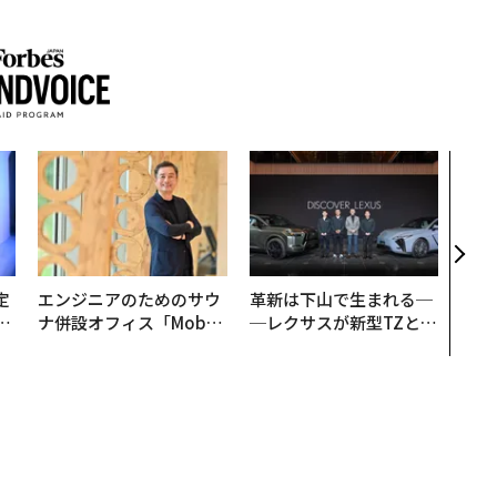
なぜ
術”
変え
月島
ショ
定
エンジニアのためのサウ
革新は下山で生まれる─
T
ナ併設オフィス「Mobiu
─レクサスが新型TZとE
未
s Park」がオープン──
Sに込めた「DISCOVE
タマディックが健康経営
R」の哲学
を徹底する理由