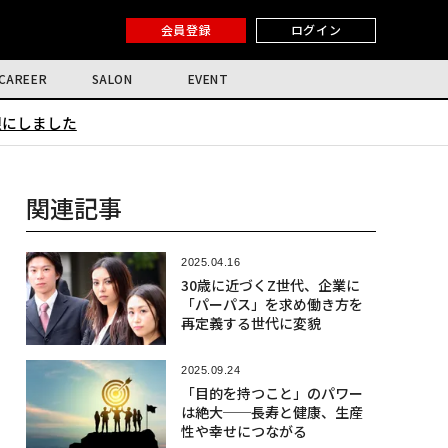
会員登録
ログイン
CAREER
SALON
EVENT
限にしました
関連記事
2025.04.16
30歳に近づくZ世代、企業に
「パーパス」を求め働き方を
再定義する世代に変貌
2025.09.24
「目的を持つこと」のパワー
は絶大──長寿と健康、生産
性や幸せにつながる