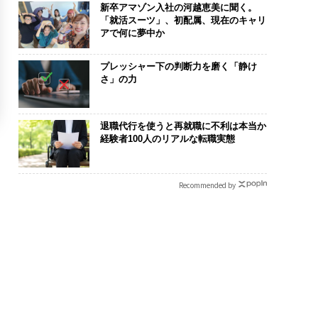
新卒アマゾン入社の河越恵美に聞く。
「就活スーツ」、初配属、現在のキャリ
アで何に夢中か
プレッシャー下の判断力を磨く「静け
さ」の力
退職代行を使うと再就職に不利は本当か
経験者100人のリアルな転職実態
Recommended by