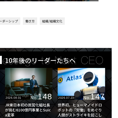
ーダーシップ
働き方
組織/組織文化
10年後のリーダーたちへ
148
147
No.
No.
2026.08.01
2026.07.23
JR東日本初の民営化組社長
世界初、ヒューマノイドロ
が挑む6100億円事業とSuic
ボットの「労働」をめぐり
a変革
人間がストライキを起こし