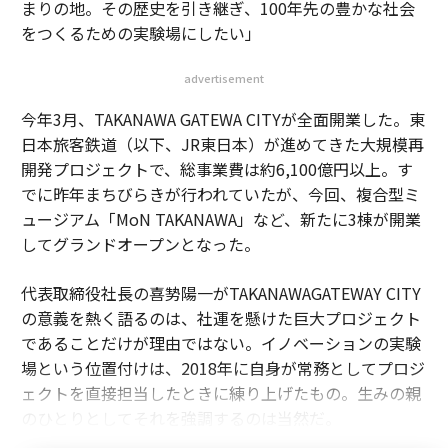
まりの地。その歴史を引き継ぎ、100年先の豊かな社会
をつくるための実験場にしたい」
advertisement
今年3月、TAKANAWA GATEWA CITYが全面開業した。東
日本旅客鉄道（以下、JR東日本）が進めてきた大規模再
開発プロジェクトで、総事業費は約6,100億円以上。す
でに昨年まちびらきが行われていたが、今回、複合型ミ
ュージアム「MoN TAKANAWA」など、新たに3棟が開業
してグランドオープンとなった。
代表取締役社長の喜㔟陽一がTAKANAWAGATEWAY CITY
の意義を熱く語るのは、社運を懸けた巨大プロジェクト
であることだけが理由ではない。イノベーションの実験
場という位置付けは、2018年に自身が常務としてプロジ
ェクトを直接担当したときに練り上げたもの。生みの親
のひとりとしてそれを強調するのは当然だ。