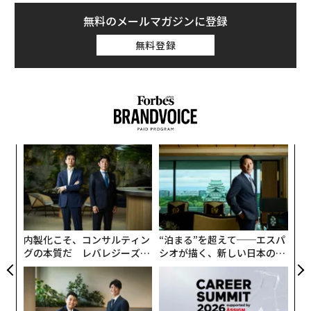
無料のメールマガジンに登録
無料登録
るか
伝
、く
る
モ
パ
技
無
防
内製化こそ、コンサルティン
“泊まる”を超えて──エスパ
グの本質だ レバレジーズが
シオが描く、新しい日本のラ
実践する、次世代ファームの
グジュアリー（前編）
全貌