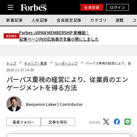
会員登録
ログイン
新着記事
人気記事
会員限定記事
カテゴリ
連載
コ
Forbes JAPAN MEMBERSHIP 新機能｜
NEWS
記事ページ内の広告表示を最小限にしました
トップ
キャリア・教育
リーダーシップ
パーパス重視の経営により、従業
2025.11.27 14:30
パーパス重視の経営により、従業員のエン
ゲージメントを得る方法
Benjamin Laker | Contributor
著者フォロー
記事を保存