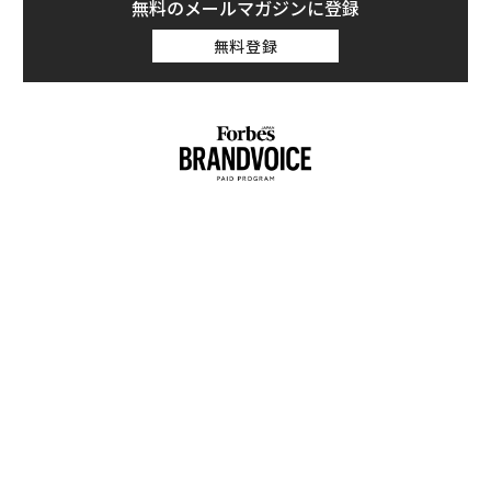
無料のメールマガジンに登録
無料登録
るか
伝
、く
る
モ
パ
技
無
防
内製化こそ、コンサルティン
“泊まる”を超えて──エスパ
グの本質だ レバレジーズが
シオが描く、新しい日本のラ
実践する、次世代ファームの
グジュアリー（前編）
全貌