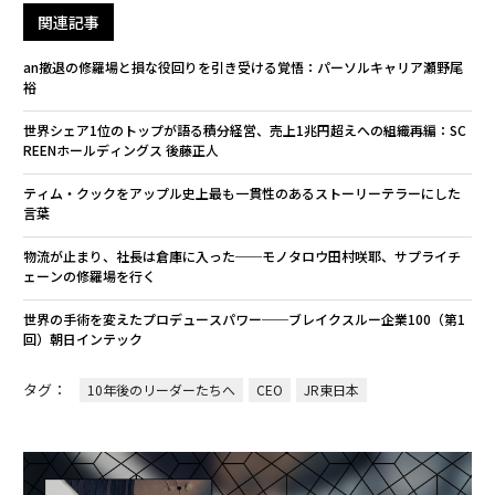
関連記事
an撤退の修羅場と損な役回りを引き受ける覚悟：パーソルキャリア瀬野尾
裕
世界シェア1位のトップが語る積分経営、売上1兆円超えへの組織再編：SC
REENホールディングス 後藤正人
ティム・クックをアップル史上最も一貫性のあるストーリーテラーにした
言葉
物流が止まり、社長は倉庫に入った──モノタロウ田村咲耶、サプライチ
ェーンの修羅場を行く
世界の手術を変えたプロデュースパワー──ブレイクスルー企業100（第1
回）朝日インテック
タグ：
10年後のリーダーたちへ
CEO
JR東日本