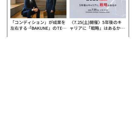
「コンディション」が成果を
〈7.25(土)開催〉5年後のキ
左右する――「BAKUNE」のTEN
ャリアに「戦略」はあるか。
TIALが支える「挑戦者の明
トップエグゼクティブのキャ
日」
リアに触れる1日│CAREER S
UMMIT 2026