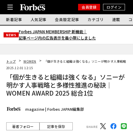
会員登録
ログイン
新着記事
人気記事
会員限定記事
カテゴリ
連載
コ
Forbes JAPAN MEMBERSHIP 新機能｜
NEWS
記事ページ内の広告表示を最小限にしました
トップ
WOMEN
「個が生きると組織は強くなる」ソニーが明かす人事戦略と多様性推
2025.12.01 12:15
「個が生きると組織は強くなる」ソニーが
明かす人事戦略と多様性推進の秘訣｜
WOMEN AWARD 2025 総合1位
magazine | Forbes JAPAN編集部
著者フォロー
記事を保存