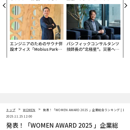
トップエグゼクティブのキャ
個別化」の核心 【MUFG×ウ
リアに触れる1日│CAREER S
ェルスナビ×PwC】
UMMIT 2026
エンジニアのためのサウナ併
パシフィックコンサルタンツ
設オフィス「Mobius Park」
技師長の"北極星"。災害への
がオープン──タマディック
無力感を乗り越え見つけた、
が健康経営を徹底する理由
防災一筋20年の答え
トップ
WOMEN
発表！「WOMEN AWARD 2025 」企業総合ランキング | 1〜5
2025.11.25 12:00
発表！「WOMEN AWARD 2025 」企業総