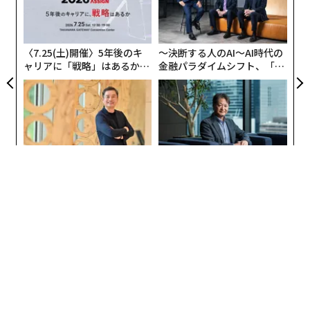
ア
全
の
た
〈7.25(土)開催〉5年後のキ
〜決断する人のAI〜AI時代の
ャリアに「戦略」はあるか。
金融パラダイムシフト、「超
トップエグゼクティブのキャ
個別化」の核心 【MUFG×ウ
リアに触れる1日│CAREER S
ェルスナビ×PwC】
UMMIT 2026
エンジニアのためのサウナ併
パシフィックコンサルタンツ
設オフィス「Mobius Park」
技師長の"北極星"。災害への
がオープン──タマディック
無力感を乗り越え見つけた、
が健康経営を徹底する理由
防災一筋20年の答え