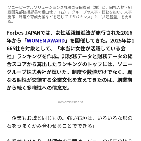
ソニーピープルソリューションズ社長の寺田貞司（左）と、同社人材・組
織開発部統括部長の堀田綾子（右）。グループの人事・総務を担い、人事
施策・制度や育成支援などを通じて「ガバナンス」と「共通基盤」を支え
る。
Forbes JAPANでは、女性活躍推進法が施行された2016
年から「
WOMEN AWARD
」を開催してきた。2025年は1
665社を対象として、「本当に女性が活躍している会
社」ランキングを作成。非財務データと財務データの総
合スコアから算出したランキングのトップには、ソニー
グループ株式会社が輝いた。
制度や数値だけでなく、異
なる個性が交錯する企業文化を支えてきたのは、創業期
から続く多様性への信念だ。
advertisement
「企業もお城と同じもの。強い石垣は、いろいろな形の
石をうまくかみ合わせることでできる」