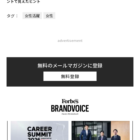
ントで見えたヒント
タグ：
女性活躍
女性
advertisement
無料のメールマガジンに登録
無料登録
内
グ
実