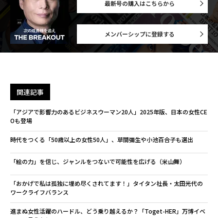
最新号の購入はこちらから
メンバーシップに登録する
関連記事
「アジアで影響力のあるビジネスウーマン20人」2025年版、日本の女性CE
Oも登場
時代をつくる「50歳以上の女性50人」、草間彌生や小池百合子も選出
「絵の力」を信じ、ジャンルをつないで可能性を広げる（米山舞）
「おかげで私は孤独に埋め尽くされてます！」タイタン社長・太田光代の
ワークライフバランス
進まぬ女性活躍のハードル、どう乗り越えるか？「Toget-HER」万博イベ