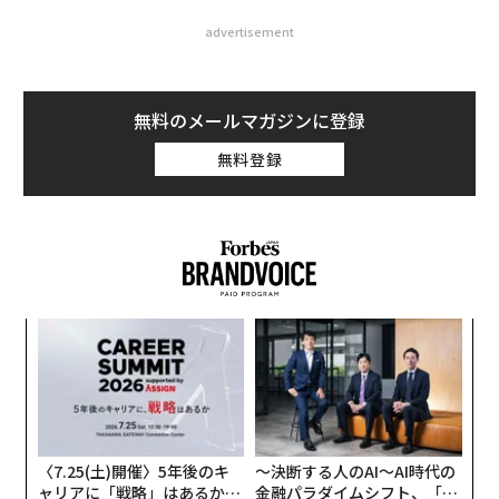
advertisement
無料のメールマガジンに登録
無料登録
内
グ
実
ア
全
の
た
〈7.25(土)開催〉5年後のキ
〜決断する人のAI〜AI時代の
ャリアに「戦略」はあるか。
金融パラダイムシフト、「超