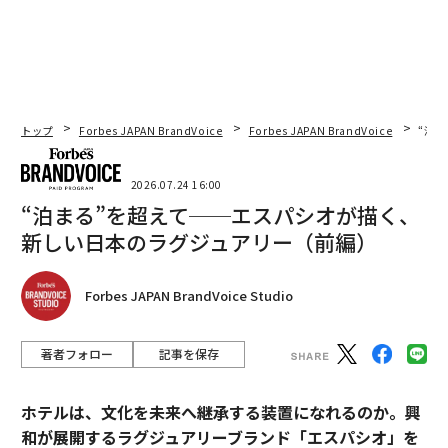
トップ
Forbes JAPAN BrandVoice
Forbes JAPAN BrandVoice
“泊
2026.07.24 16:00
“泊まる”を超えて──エスパシオが描く、
新しい日本のラグジュアリー（前編）
Forbes JAPAN BrandVoice Studio
著者フォロー
記事を保存
ホテルは、文化を未来へ継承する装置になれるのか。興
和が展開するラグジュアリーブランド「エスパシオ」を