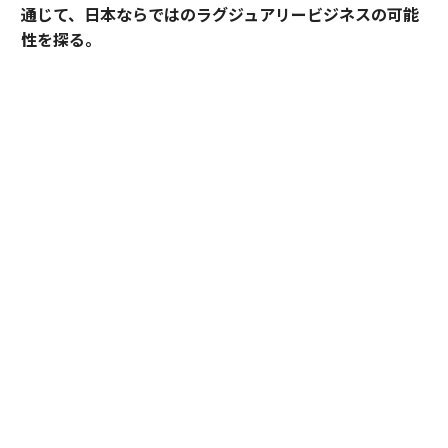
通じて、日本ならではのラグジュアリービジネスの可能
性を探る。
2025年10月、名古屋城の正面にひとつの“城”が誕生し
た。あの有名な金のシャチホコこそ冠してはいないが、
石組みの壁の上に、御殿風の建築が積み重ねられたさま
はまさに現代の城。長年、名古屋城を“金城”と呼び親し
んできた名古屋の人々も少なからず驚いたに違いない。
その“城”とは、「エスパシオ ナゴヤキャッスル」。大手
総合商社であり、医薬品・光学機器メーカーとしても知
られる興和が手がけたラグジュアリーホテルだ。
しかし、興和がホテルを手がけるとは少々意外な気もす
るが……同社で取締役専務執行役員としてホスピタリテ
ィ事業を統括する田渕浩之が語る。
「興和というと多くの方が『キューピーコーワ』や『バ