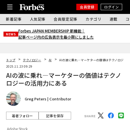
会員登録
ログイン
新着記事
人気記事
会員限定記事
カテゴリ
連載
コ
Forbes JAPAN MEMBERSHIP 新機能｜
NEWS
記事ページ内の広告表示を最小限にしました
トップ
テクノロジー
AI
AIの波に乗れ—マーケターの価値はテクノロジー
2025.11.23 09:29
AIの波に乗れ—マーケターの価値はテクノ
ロジーの活用力にある
Greg Peters | Contributor
著者フォロー
記事を保存
Adobe Stock