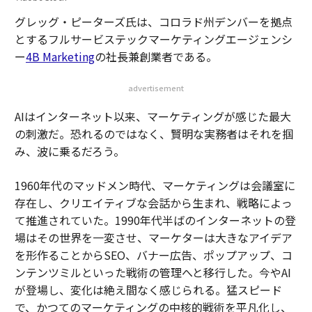
グレッグ・ピーターズ氏は、コロラド州デンバーを拠点
とするフルサービステックマーケティングエージェンシ
ー
4B Marketing
の社長兼創業者である。
advertisement
AIはインターネット以来、マーケティングが感じた最大
の刺激だ。恐れるのではなく、賢明な実務者はそれを掴
み、波に乗るだろう。
1960年代のマッドメン時代、マーケティングは会議室に
存在し、クリエイティブな会話から生まれ、戦略によっ
て推進されていた。1990年代半ばのインターネットの登
場はその世界を一変させ、マーケターは大きなアイデア
を形作ることからSEO、バナー広告、ポップアップ、コ
ンテンツミルといった戦術の管理へと移行した。今やAI
が登場し、変化は絶え間なく感じられる。猛スピード
で、かつてのマーケティングの中核的戦術を平凡化し、