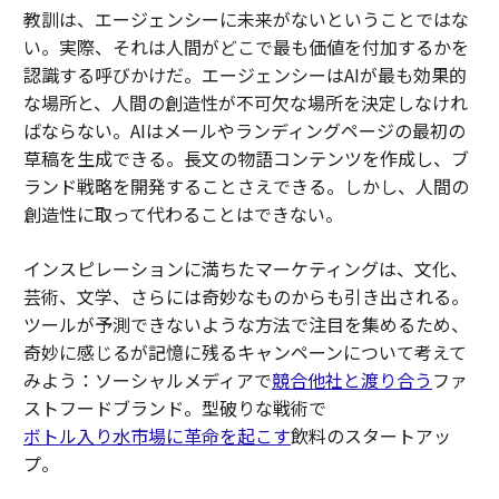
教訓は、エージェンシーに未来がないということではな
い。実際、それは人間がどこで最も価値を付加するかを
認識する呼びかけだ。エージェンシーはAIが最も効果的
な場所と、人間の創造性が不可欠な場所を決定しなけれ
ばならない。AIはメールやランディングページの最初の
草稿を生成できる。長文の物語コンテンツを作成し、ブ
ランド戦略を開発することさえできる。しかし、人間の
創造性に取って代わることはできない。
インスピレーションに満ちたマーケティングは、文化、
芸術、文学、さらには奇妙なものからも引き出される。
ツールが予測できないような方法で注目を集めるため、
奇妙に感じるが記憶に残るキャンペーンについて考えて
みよう：ソーシャルメディアで
競合他社と渡り合う
ファ
ストフードブランド。型破りな戦術で
ボトル入り水市場に革命を起こす
飲料のスタートアッ
プ。