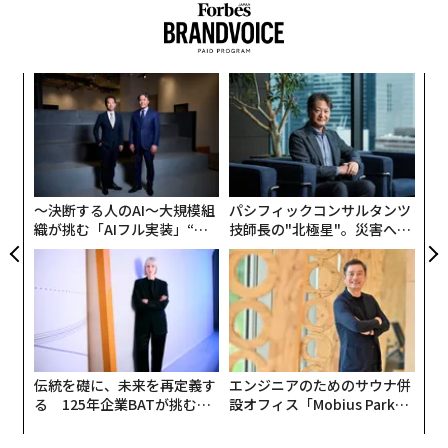
─レ
な
込め
術
た
小1
挑
ア
にし
よっ
PA
〜決断する人のAI〜大規模組
パシフィックコンサルタンツ
織が挑む「AIフル実装」“使
技師長の"北極星"。災害への
う”企業から“動く”企業へ【N
無力感を乗り越え見つけた、
TTドコモビジネス×PwC】
防災一筋20年の答え
伝統を礎に、未来を再定義す
エンジニアのためのサウナ併
る 125年企業BATが挑むス
設オフィス「Mobius Park」
モークレスな未来
がオープン──タマディック
が健康経営を徹底する理由