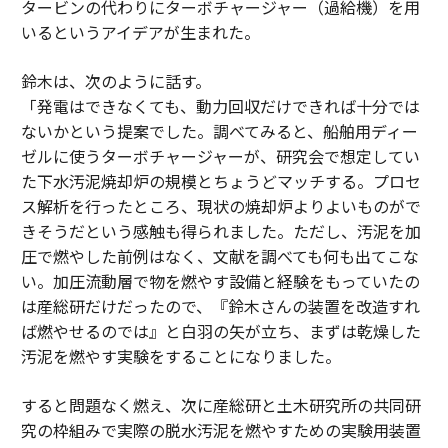
タービンの代わりにターボチャージャー（過給機）を用
いるというアイデアが生まれた。
鈴木は、次のように話す。
「発電はできなくても、動力回収だけできれば十分では
ないかという提案でした。調べてみると、船舶用ディー
ゼルに使うターボチャージャーが、研究会で想定してい
た下水汚泥焼却炉の規模とちょうどマッチする。プロセ
ス解析を行ったところ、現状の焼却炉よりよいものがで
きそうだという感触も得られました。ただし、汚泥を加
圧で燃やした前例はなく、文献を調べても何も出てこな
い。加圧流動層で物を燃やす設備と経験をもっていたの
は産総研だけだったので、『鈴木さんの装置を改造すれ
ば燃やせるのでは』と白羽の矢が立ち、まずは乾燥した
汚泥を燃やす実験をすることになりました。
すると問題なく燃え、次に産総研と土木研究所の共同研
究の枠組みで実際の脱水汚泥を燃やすための実験用装置