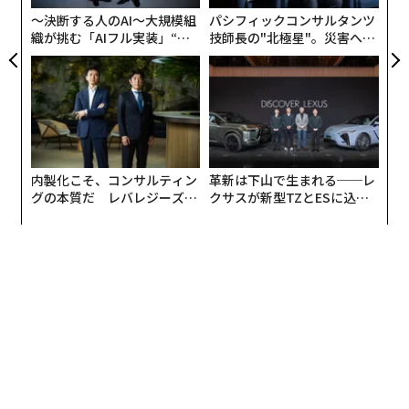
ック音楽、ジャズ即興演奏、オーケストラ作品などを実
〜決断する人のAI〜大規模組
パシフィックコンサルタンツ
験的に手がけ、クラシックスタジオアルバム「Eternal M
織が挑む「AIフル実装」“使
技師長の"北極星"。災害への
elody」をリリース。これはロンドン・フィルハーモニ
う”企業から“動く”企業へ【N
無力感を乗り越え見つけた、
ー管弦楽団が演奏し、ビートルズの伝説的プロデューサ
TTドコモビジネス×PwC】
防災一筋20年の答え
ー、ジョージ・マーティンがプロデュースした。彼はク
イーン、KISS、DIR EN GREYなど多くのアーティストと
共演した。
内製化こそ、コンサルティン
革新は下山で生まれる──レ
2000年代初頭には、レコーディングを続けながら自身の
グの本質だ レバレジーズが
クサスが新型TZとESに込め
レコードレーベルを拡大し、ワーナーミュージックと提
実践する、次世代ファームの
た「DISCOVER」の哲学
携して複数のアーティストを育成。「Repo! The Geneti
全貌
c Opera」とそのサウンドトラックを含む多くのプロジ
ェクトをプロデュースした。また、ナパバレーのワイン
醸造家ロブ・モンダヴィ・ジュニアとのワインコラボレ
ーションも実現させた。2010年代には音楽キャリアを継
続し、作曲や創作活動を行う一方、自身のファッション
ラインを立ち上げ、自身をスーパーヒーローにしたコミ
ック本シリーズに出演し、ハローキティとコラボレーシ