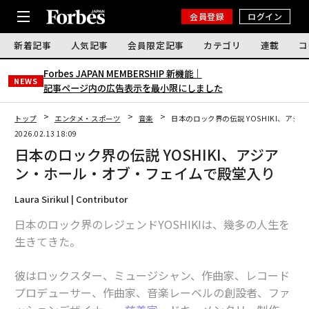
会員登録
ログイン
新着記事
人気記事
会員限定記事
カテゴリ
連載
コ
Forbes JAPAN MEMBERSHIP 新機能｜
NEWS
記事ページ内の広告表示を最小限にしました
トップ
エンタメ・スポーツ
音楽
日本のロック界の伝説 YOSHIKI、ア
2026.02.13 18:09
日本のロック界の伝説 YOSHIKI、アジア
ン・ホール・オブ・フェイムで殿堂入り
Laura Sirikul | Contributor
日本のロック界のレジェンドYOSHIKIは、幾多の人生を
生きてきた。
彼はロックスター、ミュージシャン、作曲家、レコード
プロデューサー、作曲家、音楽レーベルの創設者、ファ