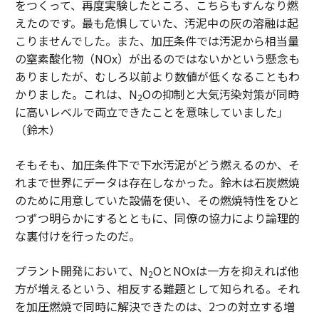
をつくって、再度実験したところ、こちらもすんなり燃
えたのです。最も危惧していた、汚泥中の灰の溶融は起
こりませんでした。また、加圧条件では汚泥から相当量
の窒素酸化物（NOx）が出るのではないかという懸念も
ありましたが、むしろ以前より数値が低くなることもわ
かりました。これは、N
Oの抑制と大気汚染対策が同時
2
に高いレベルで両立できたことを意味していました」
（鈴木）
そもそも、加圧条件下で下水汚泥がどう燃えるのか、そ
れまで世界にデータは存在しなかった。鈴木は石炭燃焼
のために用意していた設備を使い、その燃焼特性をひと
つずつ明らかにするとともに、同僚の協力により論理的
な裏付けを行ったのだ。
プラント開発において、N
OとNOxは一方を抑えれば他
2
方が増えるという、相反する難題として知られる。それ
を加圧燃焼で同時に解決できたのは、2つの対立する増