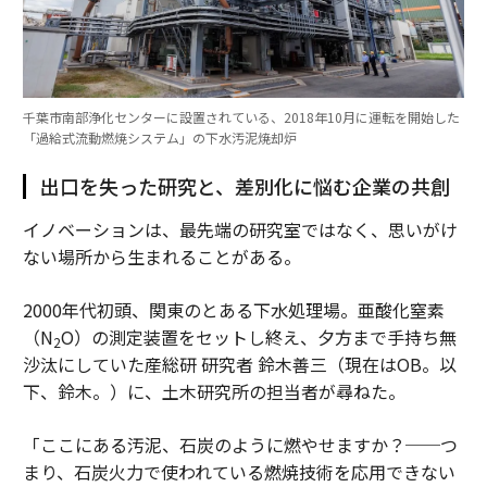
千葉市南部浄化センターに設置されている、2018年10月に運転を開始した
「過給式流動燃焼システム」の下水汚泥焼却炉
出口を失った研究と、差別化に悩む企業の共創
イノベーションは、最先端の研究室ではなく、思いがけ
ない場所から生まれることがある。
2000年代初頭、関東のとある下水処理場。亜酸化窒素
（N
O）の測定装置をセットし終え、夕方まで手持ち無
2
沙汰にしていた産総研 研究者 鈴木善三（現在はOB。以
下、鈴木。）に、土木研究所の担当者が尋ねた。
「ここにある汚泥、石炭のように燃やせますか？──つ
まり、石炭火力で使われている燃焼技術を応用できない