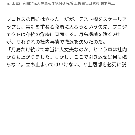
元･国立研究開発法人産業技術総合研究所 上級主任研究員 鈴木善三
プロセスの目処は立った。だが、テスト機をスケールア
ップし、実証を重ねる段階に入ろうという矢先、プロジ
ェクトは存続の危機に直面する。月島機械を除く2社
が、それぞれの社内事情で撤退を決めたのだ。
「月島だけ続けて本当に大丈夫なのか、という声は社内
からも上がりました。しかし、ここで引き返せば何も残
らない。立ち止まってはいけない、と上層部を必死に説
得しました。ただ、私たち1社だけでは、どんなに画期
的でも世の中に浸透させるのは難しいとも感じていた。
そこで、知り合いがいた同業の三機工業さんに声を掛
け、賛同してもらえることになりました」（寺腰）
05年、月島機械、三機工業、土木研究所、産総研による
第2期の研究が始動。翌06年には、新たにプロジェクト
に加わった三機工業の尽力により、北海道・長万部町
に、炉から過給機までを組み合わせた処理量5t/日のパイ