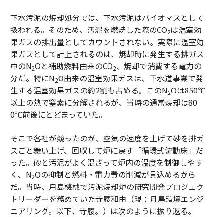
下水汚泥の焼却処分では、下水汚泥はバイオマスとして
扱われる。そのため、汚泥を燃焼した際のCO
は温室効
2
果ガスの排出量としてカウントされない。実際に温室効
果ガスとして計上されるのは、焼却時に発生する排ガス
中のN
Oと補助燃料由来のCO
、焼却で消費する電力の
2
2
分だ。特にN
O由来の温室効果ガスは、下水道事業で発
2
生する温室効果ガスの約2割も占める。このN
Oは850℃
2
以上の熱で窒素に分解されるが、当時の通常焼却は80
0℃前後にとどまっていた。
そこで各社が競ったのが、空気の速度を上げて砂を排ガ
スごと舞い上げ、回収して炉に戻す「循環式流動床」だ
った。砂と汚泥がよく混ざって炉内の温度を制御しやす
く、N
Oの抑制と燃料・電力費の削減が見込めるから
2
だ。当時、月島機械で汚泥焼却炉の研究開発プロジェク
トリーダーを務めていた寺腰和由（現：月島環境エンジ
ニアリング。以下、寺腰。）は次のように振り返る。