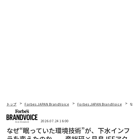
トップ
Forbes JAPAN BrandVoice
Forbes JAPAN BrandVoice
なぜ
2026.07.24 16:00
なぜ“眠っていた環境技術”が、下水インフ
ラを変えたのか──産総研×月島JFEアク