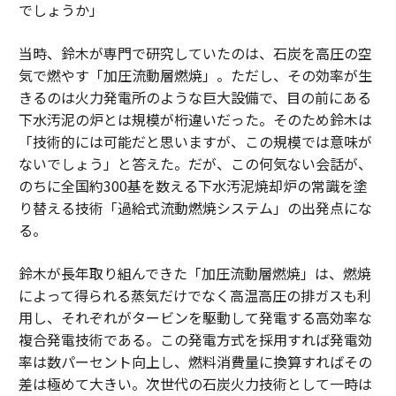
でしょうか」
当時、鈴木が専門で研究していたのは、石炭を高圧の空
気で燃やす「加圧流動層燃焼」。ただし、その効率が生
きるのは火力発電所のような巨大設備で、目の前にある
下水汚泥の炉とは規模が桁違いだった。そのため鈴木は
「技術的には可能だと思いますが、この規模では意味が
ないでしょう」と答えた。だが、この何気ない会話が、
のちに全国約300基を数える下水汚泥焼却炉の常識を塗
り替える技術「過給式流動燃焼システム」の出発点にな
る。
鈴木が長年取り組んできた「加圧流動層燃焼」は、燃焼
によって得られる蒸気だけでなく高温高圧の排ガスも利
用し、それぞれがタービンを駆動して発電する高効率な
複合発電技術である。この発電方式を採用すれば発電効
率は数パーセント向上し、燃料消費量に換算すればその
差は極めて大きい。次世代の石炭火力技術として一時は