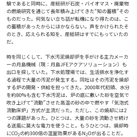
験であると同時に、産総研が石炭・バイオマス・廃棄物
の燃焼研究を通じて長年積み上げてきた“知の蓄積”その
ものだった。何気ない立ち話が転機になり得たのは、こ
の蓄積があったからにほかならない。声をかけられたそ
のとき、応えられる知を、産総研はすでにもっていたの
だ。
時を同じくして、下水汚泥焼却炉を手がける主力メーカ
ーの月島機械（現：月島JFEアクアソリューション）も
出口を探していた。下水処理場では、生活排水を浄化す
る過程で大量の汚泥が発生する。同社はその汚泥を焼却
する炉の開発・供給を担ってきた。2000年代初頭、水分
を約80%も含む下水汚泥は、炉の底に敷いた砂を空気で
吹き上げて“流動”させた高温の砂の中で燃やす「気泡式
流動床炉」方式が主流だった。ただし、この焼却には2
つの課題があった。ひとつは、大量の砂を流動させ続け
る送風に莫大な電力を使うこと。もうひとつは、焼却時
にCO
の約300倍の温室効果があるN
Oが出ることだ。
2
2