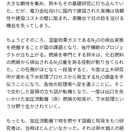
大きな期待を集め、鈴木もその基礎研究に打ち込んでい
た。だが、電力会社向けに国内で建設された実機は信頼
性や建設コストの壁に阻まれ、表舞台で日の目を浴びる
機会を失ってしまう。
ちょうどそのころ、温室効果ガスであるN
Oの排出実態
2
を把握することが国の課題となり、省庁横断のプロジェ
クトが立ち上がる。燃焼を専門とする鈴木は、化石燃料
の燃焼から排出されるN
O量を測る役割が割り当てられ
2
た。この任務がほどなく一段落すると、今度は土木研究
所が進める下水処理プロセスから発生するN
O調査を手
2
伝うことになり、各地の処理場へ足を運ぶことに。そこ
で交わした冒頭の立ち話が転機となり、一度は出口を失
いかけた加圧流動層（床）燃焼の知見が、下水処理とい
う分野で生かされていく。
もっとも、加圧流動層で物を燃やす設備と知見をもつ研
究者は、当時ほとんどいなかった。それは鈴木個人の経