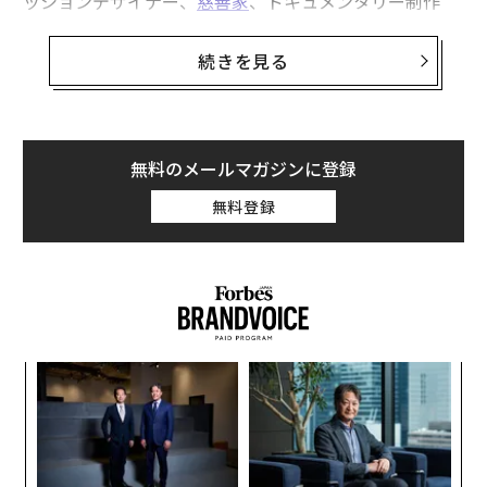
ッションデザイナー、
慈善家
、ドキュメンタリー制作
者、ドラマー、ピアニスト、コミック本のヒーロー、監
督、ワイン愛好家、実業家、先見の明を持つ人物、そし
続きを見る
て
タイム誌の年間「最も影響力のある100人」2025年版
に選ばれた人物である。今週、彼の功績リストにアジア
ン・ホール・オブ・フェイムが加わる。今週末、ロサン
ゼルスで開催される式典で殿堂入りする予定だ。
無料のメールマガジンに登録
無料登録
「とても感謝し、光栄に思います」とYOSHIKIはロサン
ゼルスの自宅からZoom越しに語る。「長い間、自分の
夢を追い求めてきましたが、人々が私の努力を認めてく
れるようになりました。一生懸命努力すれば夢は叶うと
感じています」
ナ併
〜
YOSHIKIは、40年以上のキャリアを通じて時代とともに
k」
金
進化してきた世代を代表するアーティストの一人だ。彼
ック
個
は1980年代にロックキャリアをスタートさせ、ロックバ
小1
挑
由
ェ
にし
よっ
ンド「X JAPAN」で成功を収めた。90年代には、クラシ
PA