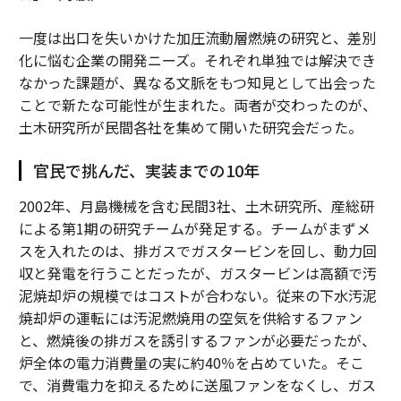
一度は出口を失いかけた加圧流動層燃焼の研究と、差別
化に悩む企業の開発ニーズ。それぞれ単独では解決でき
なかった課題が、異なる文脈をもつ知見として出会った
ことで新たな可能性が生まれた。両者が交わったのが、
土木研究所が民間各社を集めて開いた研究会だった。
官民で挑んだ、実装までの10年
2002年、月島機械を含む民間3社、土木研究所、産総研
による第1期の研究チームが発足する。チームがまずメ
スを入れたのは、排ガスでガスタービンを回し、動力回
収と発電を行うことだったが、ガスタービンは高額で汚
泥焼却炉の規模ではコストが合わない。従来の下水汚泥
焼却炉の運転には汚泥燃焼用の空気を供給するファン
と、燃焼後の排ガスを誘引するファンが必要だったが、
炉全体の電力消費量の実に約40％を占めていた。そこ
で、消費電力を抑えるために送風ファンをなくし、ガス