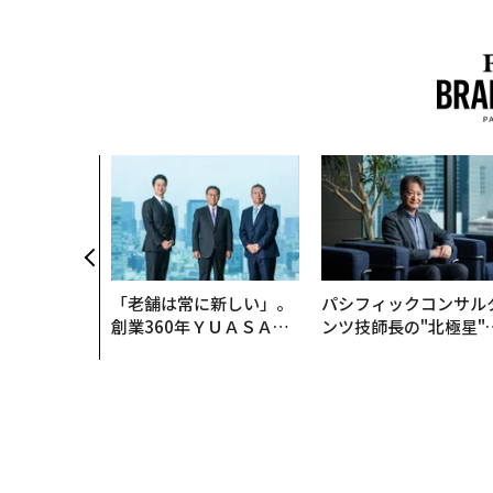
「老舗は常に新しい」。
パシフィックコンサル
創業360年ＹＵＡＳＡと
ンツ技師長の"北極星"
カクシンCEO田尻望が語
災害への無力感を乗り
る、AIを超える人の価値
え見つけた、防災一筋2
年の答え