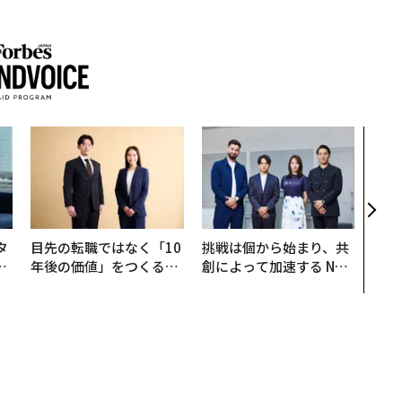
内製
ィン
ジー
代フ
タ
目先の転職ではなく「10
挑戦は個から始まり、共
。
年後の価値」をつくる─
創によって加速する NOR
越
─アサインの長期伴走型
QAIN JAPAN 特別座談会
0
支援とは