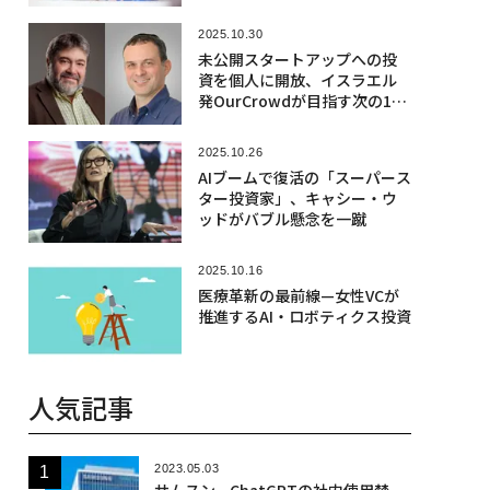
2025.10.30
未公開スタートアップへの投
資を個人に開放、イスラエル
発OurCrowdが目指す次の10
年
2025.10.26
AIブームで復活の「スーパース
ター投資家」、キャシー・ウ
ッドがバブル懸念を一蹴
2025.10.16
医療革新の最前線—女性VCが
推進するAI・ロボティクス投資
人気記事
2023.05.03
サムスン、ChatGPTの社内使用禁