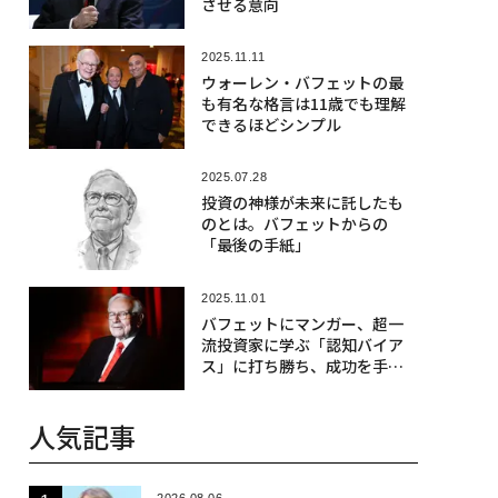
させる意向
2025.11.11
ウォーレン・バフェットの最
も有名な格言は11歳でも理解
できるほどシンプル
2025.07.28
投資の神様が未来に託したも
のとは。バフェットからの
「最後の手紙」
2025.11.01
バフェットにマンガー、超一
流投資家に学ぶ「認知バイア
ス」に打ち勝ち、成功を手に
する方法
人気記事
2026.08.06