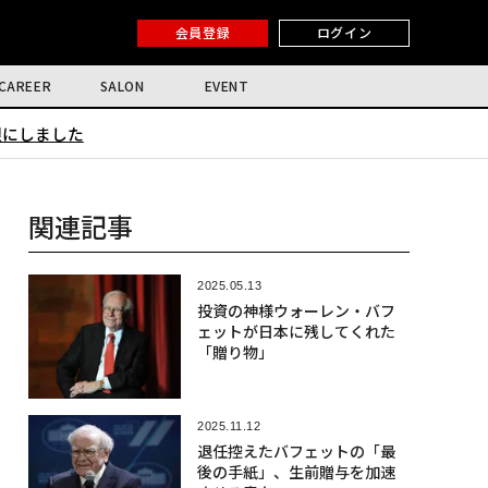
会員登録
ログイン
CAREER
SALON
EVENT
限にしました
関連記事
2025.05.13
投資の神様ウォーレン・バフ
ェットが日本に残してくれた
「贈り物」
2025.11.12
退任控えたバフェットの「最
後の手紙」、生前贈与を加速