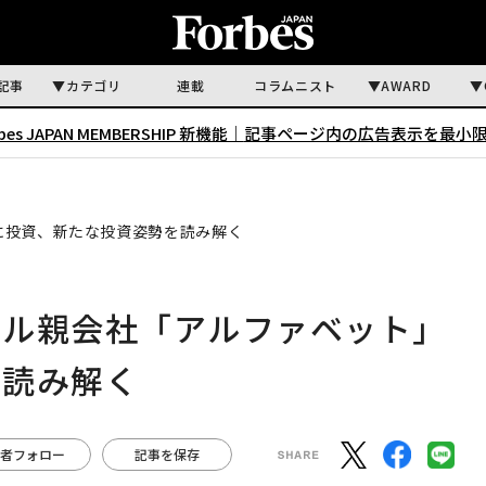
記事
カテゴリ
連載
コラムニスト
AWARD
rbes JAPAN MEMBERSHIP 新機能｜
記事ページ内の広告表示を最小
に投資、新たな投資姿勢を読み解く
グル親会社「アルファベット」
を読み解く
者フォロー
記事を保存