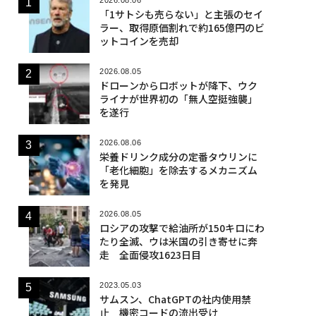
「1サトシも売らない」と主張のセイ
ラー、取得原価割れで約165億円のビ
ットコインを売却
2026.08.05
ドローンからロボットが降下、ウク
ライナが世界初の「無人空挺強襲」
を遂行
2026.08.06
栄養ドリンク成分の定番タウリンに
「老化細胞」を除去するメカニズム
を発見
2026.08.05
ロシアの攻撃で給油所が150キロにわ
たり全滅、ウは米国の引き寄せに奔
走 全面侵攻1623日目
2023.05.03
サムスン、ChatGPTの社内使用禁
止 機密コードの流出受け