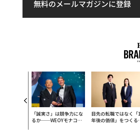
無料のメールマガジンに登録
「誠実さ」は競争力にな
目先の転職ではなく「1
るか──WEOYモナコで
年後の価値」をつくる
見た、くら寿司の経営哲
─アサインの長期伴走
学
支援とは