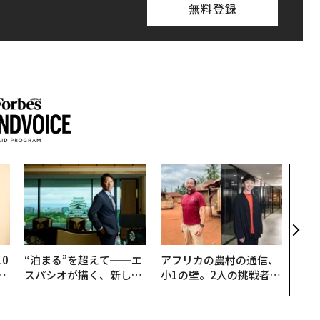
無料登録
内製
ィン
ジー
代フ
0
“泊まる”を超えて──エ
アフリカの農村の通信、
─
スパシオが描く、新しい
小1の壁。2人の挑戦者が
型
日本のラグジュアリー
手にした「次なる武器」
（前編）