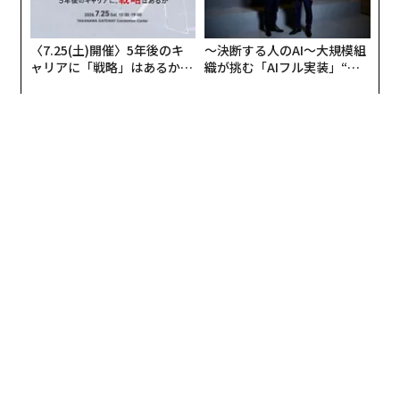
advertisement
無料のメールマガジンに登録
無料登録
義す
内
むス
グ
実
“
全
シ
グ
アフリカの農村の通信、小1
「老舗は常に新しい」。創業