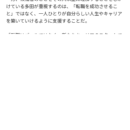
けている多田が重視するのは、「転職を成功させるこ
と」ではなく、一人ひとりが自分らしい人生やキャリア
を築いていけるように支援することだ。
「転職はゴールではなく、新たなキャリアのスタートで
す。だからこそ、私たちの役割は内定をお届けすること
では終わりません。入社後に悩みや壁に直面することも
ありますが、そのときに立ち返ることができる価値観や
目標を一緒に整理し、その方らしい選択ができるよう伴
走し続けることが大切だと考えています。
目指しているのは、『この人生を生きているのが自分で
良かった』と感じられるキャリアを築いていただくこと
です。そのために、一つひとつの選択に納得感をもちな
がら歩んでいただけるよう支援したいと考えています」
その考えを象徴する出来事があった。