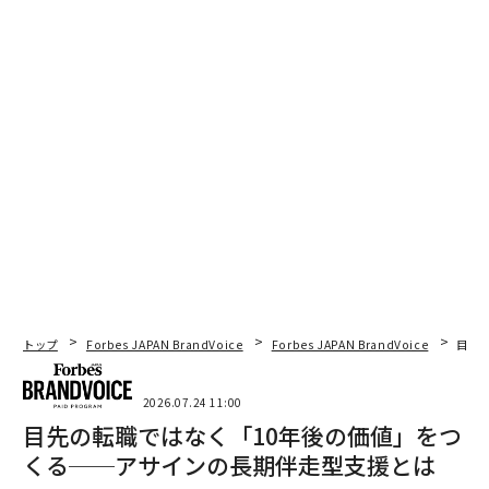
トップ
Forbes JAPAN BrandVoice
Forbes JAPAN BrandVoice
目先
2026.07.24 11:00
目先の転職ではなく「10年後の価値」をつ
くる──アサインの長期伴走型支援とは