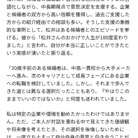
語化しながら、中長期視点で意思決定を支援する。企業
と候補者の双方から高い信頼を獲得し、過去ご支援した
方からの紹介経由での相談も多い。そうした支援の象徴
的な事例として、松井はある候補者とのエピソードを挙
げる。彼から「松井さんのおかげで人生が180度変わり
ました」と言われ、自分が本当に正しいことができたと
いう実感が湧いたと振り返る。
「30歳手前のある候補者は、中高一貫校から大手メーカ
ーへ進み、次のキャリアとして成長フェーズにある企業
への転職を検討していました。しかし、それまで歩んで
きた道とは異なる選択だったこともあり、『やはりこの
ままでいいのではないか』と何度も迷われていました。
私は特定の企業や環境を勧めたかったわけではありませ
ん。ただ、ご本人が対話を重ねる中で見えてきた価値観
や将来像を考えたとき、その選択を後悔しないために
は、一度立ち止まって自分自身の意思と向き合うことが