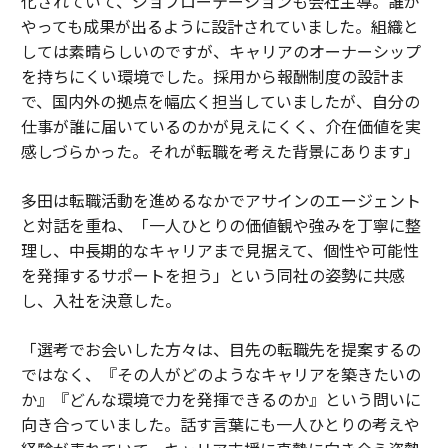
化されていて、ジョブローテーションも会社主導。誰が
やっても成果が出るように設計されていました。組織と
しては素晴らしいのですが、キャリアのオーナーシップ
を持ちにくい環境でした。採用から報酬制度の設計ま
で、国内外の拠点を幅広く担当していましたが、自分の
仕事が誰に届いているのかが見えにくく、介在価値を実
感しづらかった。それが転職を考えた背景にあります」
多田は転職活動を進めるなかでアサインのエージェント
と対話を重ね、「一人ひとりの価値観や強みを丁寧に整
理し、中長期的なキャリアまで見据えて、個性や可能性
を発揮するサポートを担う」という同社の姿勢に共感
し、入社を決意した。
「選考でお会いした方々は、目先の転職先を提案するの
ではなく、『その人がどのようなキャリアを築きたいの
か』『どんな環境で力を発揮できるのか』という問いに
向き合っていました。話す言葉にも一人ひとりの考えや