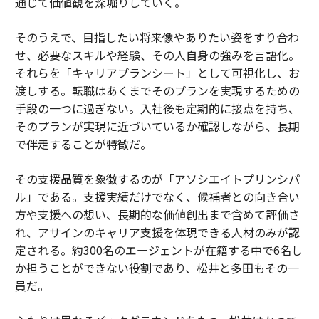
通じて価値観を深堀りしていく。
そのうえで、目指したい将来像やありたい姿をすり合わ
せ、必要なスキルや経験、その人自身の強みを言語化。
それらを「キャリアプランシート」として可視化し、お
渡しする。転職はあくまでそのプランを実現するための
手段の一つに過ぎない。入社後も定期的に接点を持ち、
そのプランが実現に近づいているか確認しながら、長期
で伴走することが特徴だ。
その支援品質を象徴するのが「アソシエイトプリンシパ
ル」である。支援実績だけでなく、候補者との向き合い
方や支援への想い、長期的な価値創出まで含めて評価さ
れ、アサインのキャリア支援を体現できる人材のみが認
定される。約300名のエージェントが在籍する中で6名し
か担うことができない役割であり、松井と多田もその一
員だ。