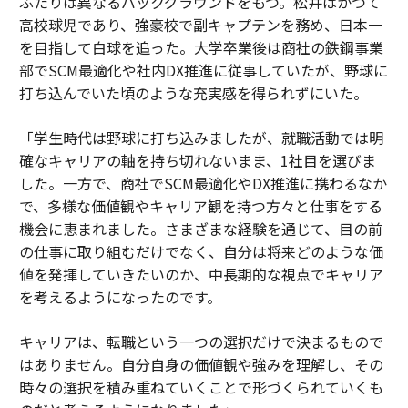
ふたりは異なるバックグラウンドをもつ。松井はかつて
高校球児であり、強豪校で副キャプテンを務め、日本一
を目指して白球を追った。大学卒業後は商社の鉄鋼事業
部でSCM最適化や社内DX推進に従事していたが、野球に
打ち込んでいた頃のような充実感を得られずにいた。
「学生時代は野球に打ち込みましたが、就職活動では明
確なキャリアの軸を持ち切れないまま、1社目を選びま
した。一方で、商社でSCM最適化やDX推進に携わるなか
で、多様な価値観やキャリア観を持つ方々と仕事をする
機会に恵まれました。さまざまな経験を通じて、目の前
の仕事に取り組むだけでなく、自分は将来どのような価
値を発揮していきたいのか、中長期的な視点でキャリア
を考えるようになったのです。
キャリアは、転職という一つの選択だけで決まるもので
はありません。自分自身の価値観や強みを理解し、その
時々の選択を積み重ねていくことで形づくられていくも