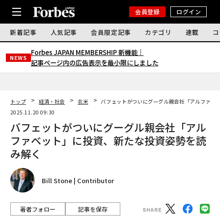
会員登録
ログイン
新着記事
人気記事
会員限定記事
カテゴリ
連載
コ
Forbes JAPAN MEMBERSHIP 新機能｜
NEWS
記事ページ内の広告表示を最小限にしました
トップ
経済・社会
北米
バフェットがついにグーグル親会社「アルファベ
2025.11.20 09:30
バフェットがついにグーグル親会社「アル
ファベット」に投資、新たな投資姿勢を読
み解く
Bill Stone | Contributor
著者フォロー
記事を保存