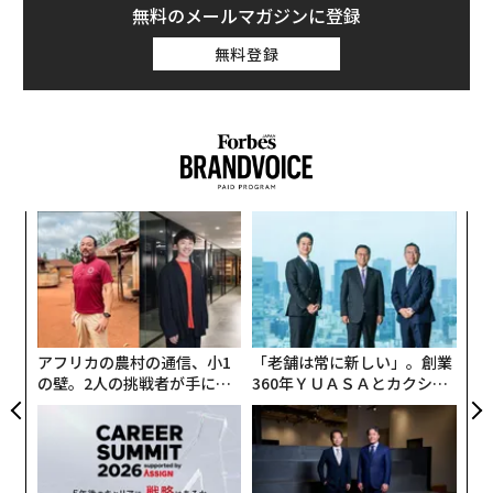
関連記事
投資の神様ウォーレン・バフェットが日本に残してくれた「贈り物」
退任控えたバフェットの「最後の手紙」、生前贈与を加速させる意向
ウォーレン・バフェットの最も有名な格言は11歳でも理解できるほどシン
プル
投資の神様が未来に託したものとは。バフェットからの「最後の手紙」
バフェットにマンガー、超一流投資家に学ぶ「認知バイアス」に打ち勝
ち、成功を手にする方法
AI / 人工知能
Google/グーグル
ウォーレン・バフェット
Microsoft/マイクロソフト
バークシャー・ハサウェイ
タグ：
NVIDIA / エヌビディア
Apple/アップル
Alphabet/アルファベット
投資/投資家
Gemini