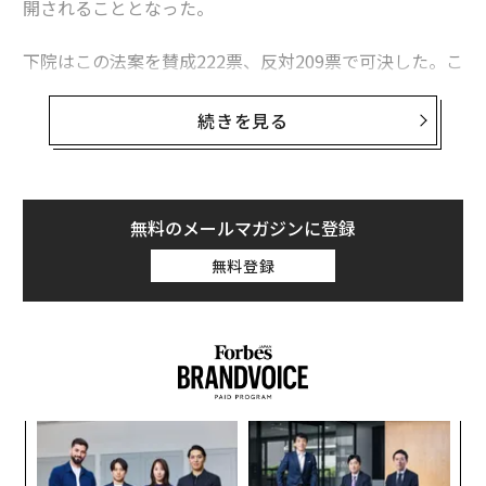
開されることとなった。
下院はこの法案を賛成222票、反対209票で可決した。こ
の下院での採決は、上院が60対40の票差で同法案を可決
してから2日後に行われたものであり、その際には民主
続きを見る
党上院議員の8人が賛成にまわった。
今回可決された法案により、連邦政府機関の資金は2026
年1月30日まで確保される。トランプ大統領は米東部標
無料のメールマガジンに登録
準時の午後9時45分に法案へ署名する。
無料登録
模組
「
“使
左右
【N
T