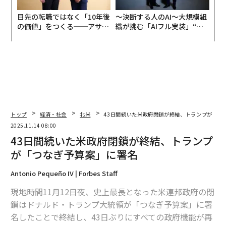
目先の転職ではなく「10年後
〜決断する人のAI〜大規模組
の価値」をつくる──アサイ
織が挑む「AIフル実装」“使
ンの長期伴走型支援とは
う”企業から“動く”企業へ【N
TTドコモビジネス×PwC】
トップ
経済・社会
北米
43日間続いた米政府閉鎖が終結、トランプが「つ
2025.11.14 08:00
43日間続いた米政府閉鎖が終結、トランプ
が「つなぎ予算案」に署名
Antonio Pequeño IV | Forbes Staff
現地時間11月12日夜、史上最長となった米連邦政府の閉
鎖はドナルド・トランプ大統領が「つなぎ予算案」に署
名したことで終結し、43日ぶりにすべての政府機能が再