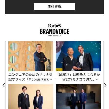
無料登録
ンツ
革
への
ク
た、
た「
義す
〈7
むス
ャ
ト
リア
エンジニアのためのサウナ併
「誠実さ」は競争力になるか
UM
設オフィス「Mobius Park」
──WEOYモナコで見た、く
がオープン──タマディック
ら寿司の経営哲学
が健康経営を徹底する理由