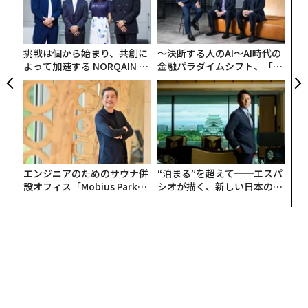
目
C】
日
変え
の
FE
ン
0年
挑戦は個から始まり、共創に
〜決断する人のAI〜AI時代の
よって加速する NORQAIN JA
金融パラダイムシフト、「超
PAN 特別座談会
個別化」の核心 【MUFG×ウ
ェルスナビ×PwC】
エンジニアのためのサウナ併
“泊まる”を超えて──エスパ
設オフィス「Mobius Park」
シオが描く、新しい日本のラ
がオープン──タマディック
グジュアリー（前編）
が健康経営を徹底する理由
翻訳＝江津拓哉