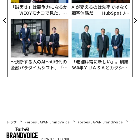
ている。彼らは評価、テスト、学習、構築、スケーリン
「誠実さ」は競争力になるか
AIが変えるのは効率ではなく
グによって実験の筋肉を鍛えている。ムーンショットは
──WEOYモナコで見た、く
顧客体験だ──HubSpot Ja
ない。誇大宣伝もない。ただ反復の規律ある実践がある
ら寿司の経営哲学
panが語る「Grow Better」
だけだ。これが私が「導入のアーキテクチャ」と呼ぶも
な組織のつくり方
のだ。
私と協力者たちがオープンタレントフレームワークを構
築した数年前、私たちは「才能は豊富だが機会は希少で
ある」と主張した。それはAI時代においても依然として
〜決断する人のAI〜AI時代の
「老舗は常に新しい」。創業
金融パラダイムシフト、「超
360年ＹＵＡＳＡとカクシン
真実だ。人間であれ人工であれ、知性はもはや希少なも
個別化」の核心 【MUFG×ウ
CEO田尻望が語る、AIを超え
のではない。アーキテクチャが希少なのだ。人、パート
ェルスナビ×PwC】
る人の価値
ナー、機械をつなぐ方法が今や競争優位性を定義してい
る。
実験は導入のアーキテクチャ
トップ
Forbes JAPAN BrandVoice
Forbes JAPAN BrandVoice
「誠
私が人間とAIのシステムを研究する同僚たちと働いてい
る
ハーバード大学のデジタル・データ・デザイン研究所
では、この変化があらゆる場所で見られる。
2026.07.13 16:00