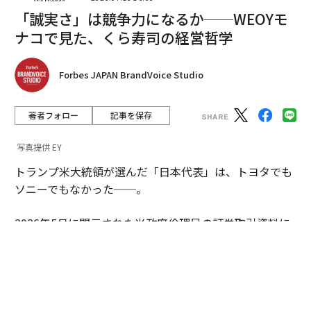
「誠実さ」は競争力になるか──WEOYモ
静かに先行している企業は、自分たちの取り組みを「AI
ナコで見た、くら寿司の経営哲学
プロジェクト」として枠組みしない。彼らはそれを調整
の実験として扱い、人間と機械がどのように文脈、タス
Forbes JAPAN BrandVoice Studio
ク、責任を共有するかを探求している。彼らは私が「ワ
ークオペレーティングシステム」と呼ぶものを構築して
著者フォロー
記事を保存
いる。これはワークフロー、イベント、ガードレールの
調整層であり、人間とAIエージェントが同じプレイブッ
写真提供 EY
クから操作できるようにするものだ。
トランプ米大統領が選んだ「日本代表」は、トヨタでも
ソニーでもなかった──。
これらのシステムでは、AIエージェントは顔のないツー
ルではない。彼らはチームメンバーのように扱われる。
2026年5月に開示された米政府倫理局の証券取引資料に
彼らはオンボーディングされ、監督され、評価され、そ
よると、同氏が取得した日本企業関連株は、わずか一銘
して最終的に引退する。人間の労働者は彼らと競争しな
柄であった。その名も「くら寿司USA」。世界最大の経
い。彼らは協力することを学ぶ。
済大国のトップが、なぜ回転寿司チェーンに賭けたのか
──。その投資判断を追うと、今の世界で進行するある
先見の明のある企業はまた、スキルパスポートを作成し
変化が見えてくる。
ている。これは従業員が履歴書に印刷されているものだ