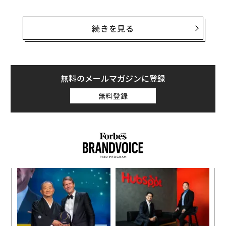
見出しや誇大宣伝にもかかわらず、今日のほとんどの組
織は同じゾーン、つまり実験の静かで華やかさのない中
続きを見る
間地帯に立っている。そしてそれこそが、真の進歩が始
まる場所なのだ。私たちはパイロットフェーズを超え
た。その段階では、すべての企業が関連性を示すために
「AI戦略」を必要としていた。しかし、完全な規模での
無料のメールマガジンに登録
統合に達した企業はほとんどない。今起きていることは
無料登録
もっと重要なことだ。私たちは、人間の知性と人工知性
が実際に協働するとはどういうことかを学んでいる。
そして、それは静かに、非常に良いことなのだ。
真の進歩が起こるのは中間地点
義す
エ
むス
設オ
製造業、物流、医療、教育など、業界を超えて、そのパ
が
ターンは驚くほど一貫している。組織はAIを目新しいも
革
が
ク
のとして扱うのをやめ、それを運用習慣として扱い始め
た「