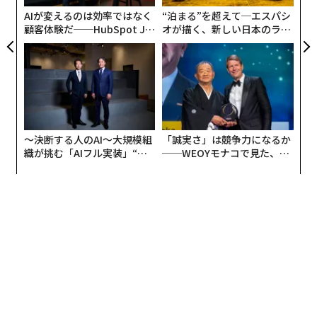
防
ブラウン・ビデオ・イントロダクション
を作成し、卒業
AIが変えるのは効率ではなく
“泊まる”を超えて─エスパシ
生による面接の代替として自撮りのクリップを提供し
顧客体験だ──HubSpot Ja
オが描く、新しい日本のラグ
panが語る「Grow Better」
ジュアリー（中編）
た。
な組織のつくり方
「面接を希望するすべての学生に対応できる卒業生面接
官が十分におらず、面接の機会を提供できない場合に志
願者が不利に感じないようにしたかった」と、元ブラウ
ン大学入学審査官で
〜決断する人のAI〜大規模組
「誠実さ」は競争力になるか
リビングストン・カレッジ・カウンセリング
の創設者で
織が挑む「AIフル実装」“使
──WEOYモナコで見た、く
あるコニー・リビングストン氏は語る。
う”企業から“動く”企業へ【N
ら寿司の経営哲学
TTドコモビジネス×PwC】
パンデミックで卒業生による面接が中止されると、動画
提出は増加した。自発的で台本のない形式は、審査官に
書類以外の方法で優秀な学生を評価する別の手段を提供
した。
「ますます競争が激しくなる大学入試と膨大な出願数の
中で、学生たちは『目立つために他に何ができるだろう