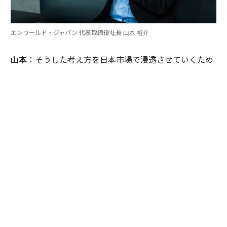
エンワールド・ジャパン 代表取締役社長 山本 裕介
山本
：そうした考え方を日本市場で浸透させていくため
には、どのような取り組みが必要だとお考えですか。ま
たグローバル本社と日本市場の間で「橋渡し役」を務め
るなかで感じることも聞かせてください。
伊佐
：日本企業がどうすれば「顧客の成功」を起点にGr
ow Betterできるか──それを今でも考え続けていま
す。環境が変わればGrow Betterの実現の仕方も変わる
し、必要なツールも変わる。「どうするべきなんだろ
う」と問い続けることが大切だと思っていて、それが私
をここに留めている理由です。
外資系企業でよくあるのは、本社側がグローバルで成功
した手法をそのまま日本に適用しようとするケースで