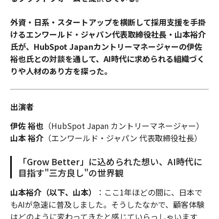
外資・日系・スタートアップを横断して採用支援を手掛
けるエンワールド・ジャパン代表取締役社長・山本裕介
氏が、HubSpot Japanカントリーマネージャーの伊佐
裕也氏との対談を通して、AI時代に求められる組織づく
りや人材のあり方を探った。
出演者
伊佐 裕也
（HubSpot Japan カントリーマネージャー）
山本 裕介
（エンワールド・ジャパン 代表取締役社長）
「Grow Better」に込められた想い、AI時代に
目指す"三方良し"の世界観
山本裕介（以下、山本）
：ここ1年ほどの間に、日本で
もAIが急速に普及しました。そうしたなかで、顧客体験
はどのように変わってきたと感じていらっしゃいます