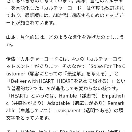
させるべきものと考えています。実際、当社のカルチャ
ーを言語化した「カルチャーコード」は何度も改訂され
ており、最新版には、AI時代に適応するためのアップデ
ートが施されています。
山本
：具体的には、どのような進化を遂げたのでしょう
か。
伊佐
：カルチャーコードには、4つの「カルチャーコミ
ットメント」があります。そのなかで「Solve For The C
ustomer（顧客にとっての『最適解』を考える）」と
「Deliver with HEART（HEARTを込めて届ける）」とい
う普遍的な2つは、AIが進化しても変わらない核です。
「HEART」というのは、Humble（謙虚で） Empatheti
c（共感性があり） Adaptable（適応力があり）Remark
able（卓越していて） Transparent（透明である）の頭
文字をとっています。
そこにAI時代向けとして「Be Bold, Learn Fast（大胆に