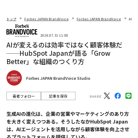
トップ
Forbes JAPAN BrandVoice
Forbes JAPAN BrandVoice
AIが
2026.07.31 11:00
AIが変えるのは効率ではなく顧客体験だ
──HubSpot Japanが語る「Grow
Better」な組織のつくり方
Forbes JAPAN BrandVoice Studio
著者フォロー
記事を保存
生成AIの進化は、企業の営業やマーケティングのあり方
を大きく変えつつある。そうしたなかHubSpot Japan
は、AIエージェントを活用しながら顧客体験を向上させ
るプラットフォームを提供している。