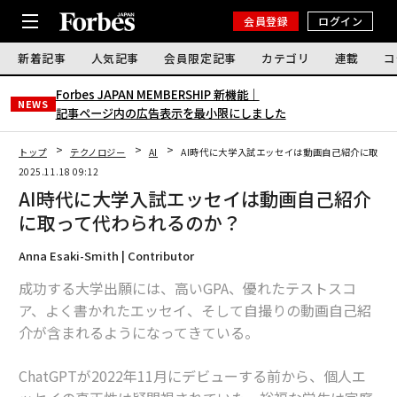
会員登録
ログイン
新着記事
人気記事
会員限定記事
カテゴリ
連載
コ
Forbes JAPAN MEMBERSHIP 新機能｜
NEWS
記事ページ内の広告表示を最小限にしました
トップ
テクノロジー
AI
AI時代に大学入試エッセイは動画自己紹介に取っ
2025.11.18 09:12
AI時代に大学入試エッセイは動画自己紹介
に取って代わられるのか？
Anna Esaki-Smith | Contributor
成功する大学出願には、高いGPA、優れたテストスコ
ア、よく書かれたエッセイ、そして自撮りの動画自己紹
介が含まれるようになってきている。
ChatGPTが2022年11月にデビューする前から、個人エ