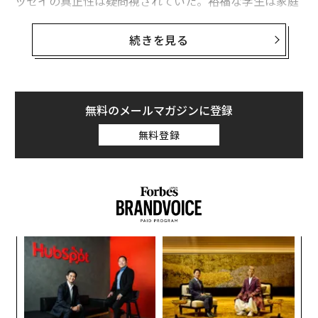
ッセイの真正性は疑問視されていた。裕福な学生は家庭
教師を雇い（熱心な親が編集し）、入学審査チームは10
代の声がどこで終わり、大人の助けがどこから始まるの
続きを見る
かを推測するしかなかった。現在、AIが一般的な文章作
成の補助となり—ある
調査
によると約30%の学生がエッ
セイ向上のためにAIを使用している—本物と作られたも
のを区別することはさらに難しくなっている。
無料のメールマガジンに登録
無料登録
「AIが最後の一撃となった」と、大学が学生の応募動画
を確認するためのプラットフォーム
Glimpse
を提供する
InitialView
のCEO、テリー・クロフォード氏は言う。
「学生たちがChatGPTを手に入れたとき、入学審査官た
ちは『そう、私たちはもっと何かが必要だ』と思ったの
です」
革
ク
面接の代替から標準的な補足資料へ
た「
パ
一部の大学では何年も前から学生の動画を審査してき
技
た。2018〜2019年、ブラウン大学は
無