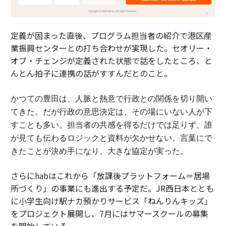
定義が固まった直後、プログラム担当者の紹介で港区産
業振興センターとの打ち合わせが実現した。セオリー・
オブ・チェンジが定義された状態で話をしたところ、と
んとん拍子に連携の話がすすんだとのこと。
かつての豊田は、人脈と熱意で行政との関係を切り開い
てきた。
だが行政の意思決定は、その場にいない人が下
すことも多い。担当者の共感を得るだけでは足りず、誰
が見ても伝わるロジックと資料が欠かせない。
言葉にで
きたことが決め手になり、大きな協定が実った。
さらにhabはこれから「放課後プラットフォーム＝居場
所づくり」の事業にも進出する予定だ。JR西日本ととも
に小学生向け駅ナカ預かりサービス「ねんりんキッズ」
をプロジェクト展開し、7月にはサマースクールの募集
を開始している。