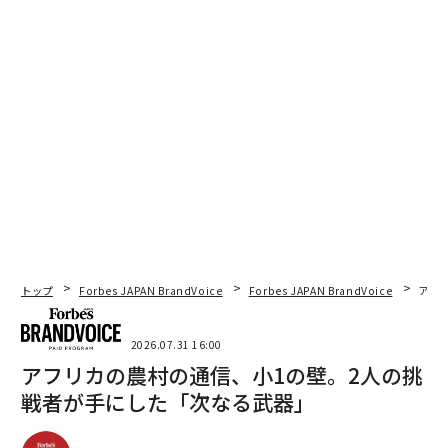
トップ
Forbes JAPAN BrandVoice
Forbes JAPAN BrandVoice
アフ
2026.07.31 16:00
アフリカの農村の通信、小1の壁。2人の挑
戦者が手にした「次なる武器」