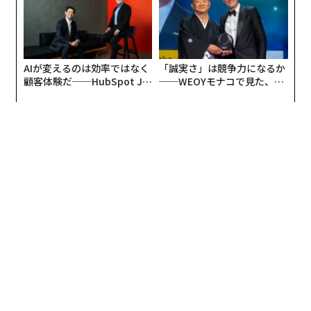
AIが変えるのは効率ではなく
「誠実さ」は競争力になるか
顧客体験だ──HubSpot Ja
──WEOYモナコで見た、く
panが語る「Grow Better」
ら寿司の経営哲学
な組織のつくり方