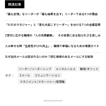
関連記事
「最も怠惰」なリーダーが「最も結果を出す」リーダーである5つの理由
「ただのマネジャー」と「変化を起こすリーダー」を分ける7つの会議習慣
Z世代に広がる職場の「人の失敗観察」 その背景にある知られざる苦しみ
人は幸せな時「生産性が13％向上」、職場で幸福になるための実践ガイド
なぜ社内メールは読まれないのか？読む価値のあるメールにする秘訣
リーダー/リーダーシップ
メンタルヘルス
職場/オフィス
タグ：
Eメール
コミュニケーション
マネジメント/マネージャー/管理職
advertisement