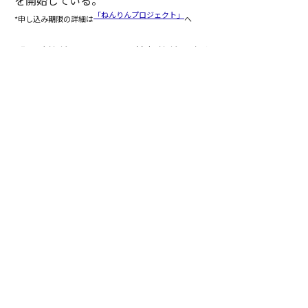
「ねんりんプロジェクト」
*申し込み期限の詳細は
へ
「体験格差とは、つまり情報格差。本来、子どもには人
生を変えるような体験や、自分に一番合う価値観との出
合いがもっとあっていいはずなのに、移動といった物理
的な制約でアクセスできていない状況です。そこに送迎
サービスでアプローチしながら、さらに僕たち自身も新
たな体験機会を提供していくことが今の目標です」（豊
田）
２人を支えた伴走と、これから
2人がプログラムで得たものは同じではない。それでも
共通していたのは、伴走を通じて事業を見つめ直し、次
の成長につながる基盤を整えたことだった。その変化
は、プログラム終了後にも表れている。
Dots forのインパクトレポートは、もともと出資を得る