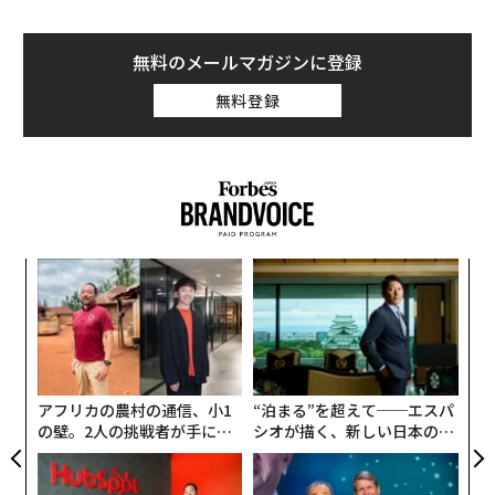
無料のメールマガジンに登録
無料登録
パ
技
無
内
防
グ
実
全
アフリカの農村の通信、小1
“泊まる”を超えて──エスパ
の壁。2人の挑戦者が手にし
シオが描く、新しい日本のラ
た「次なる武器」
グジュアリー（前編）