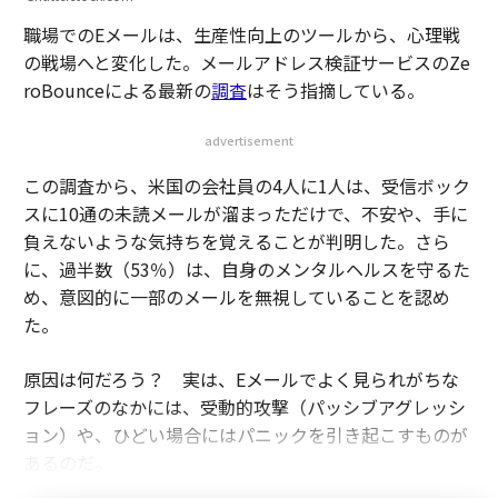
職場でのEメールは、生産性向上のツールから、心理戦
の戦場へと変化した。メールアドレス検証サービスのZe
roBounceによる最新の
調査
はそう指摘している。
advertisement
この調査から、米国の会社員の4人に1人は、受信ボック
スに10通の未読メールが溜まっただけで、不安や、手に
負えないような気持ちを覚えることが判明した。さら
に、過半数（53％）は、自身のメンタルヘルスを守るた
め、意図的に一部のメールを無視していることを認め
た。
原因は何だろう？ 実は、Eメールでよく見られがちな
フレーズのなかには、受動的攻撃（パッシブアグレッシ
ョン）や、ひどい場合にはパニックを引き起こすものが
あるのだ。