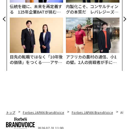
る
伝統を礎に、未来を再定義す
内製化こそ、コンサルティン
る 125年企業BATが挑むス
グの本質だ レバレジーズが
モークレスな未来
実践する、次世代ファームの
全貌
目先の転職ではなく「10年後
アフリカの農村の通信、小1
の価値」をつくる──アサイ
の壁。2人の挑戦者が手にし
ンの長期伴走型支援とは
た「次なる武器」
トップ
Forbes JAPAN BrandVoice
Forbes JAPAN BrandVoice
AIが
2026.07.31 11:00