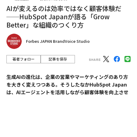
AIが変えるのは効率ではなく顧客体験だ
──HubSpot Japanが語る「Grow
Better」な組織のつくり方
翻訳・編集＝安藤清香
Forbes JAPAN BrandVoice Studio
著者フォロー
記事を保存
2026年9月号発売中
生成AIの進化は、企業の営業やマーケティングのあり方
最新号の購入はこちらから
を大きく変えつつある。そうしたなかHubSpot Japan
は、AIエージェントを活用しながら顧客体験を向上させ
るプラットフォームを提供している。
メンバーシップに登録する
外資・日系・スタートアップを横断して採用支援を手掛
けるエンワールド・ジャパン代表取締役社長・山本裕介
氏が、HubSpot Japanカントリーマネージャーの伊佐