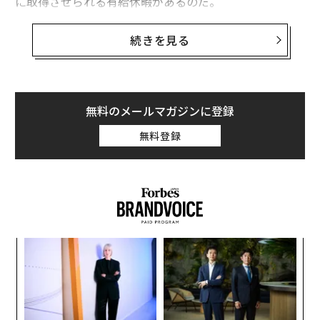
に取得させられる有給休暇があるのだ。
世界各国で、有給休暇の日数は驚くほど大きく異なる。
続きを見る
人事管理を手がける英
ムーアペイ
は、世界187カ国の法
定年次有給休暇と祝日を分析し、2025年に労働者が最も
多くの有給休暇を取得できる国と、その休暇が実質的に
どれほどの金銭的価値を持つのかを明らかにした。
無料のメールマガジンに登録
無料登録
労働者の権利が国によってどのように異なるのかを明ら
かにするため、ムーアペイは各国の政府公式サイトから
法定年次有給休暇と祝日の情報を収集した。公平な比較
を行うため、休暇が「暦日」で報告されている一部の国
については週5日勤務と仮定し、すべての法定年次有給
休暇を労働日数に換算した。同社はまた、世界銀行の公
ナ併
挑
式サイトから得た各国のドル建て調整済み1人当たり純
k」
よっ
所得を使用して、有給休暇の合計が平均してどのくらい
ック
PA
「
の金銭的価値があるかを計算した。
由
3
C