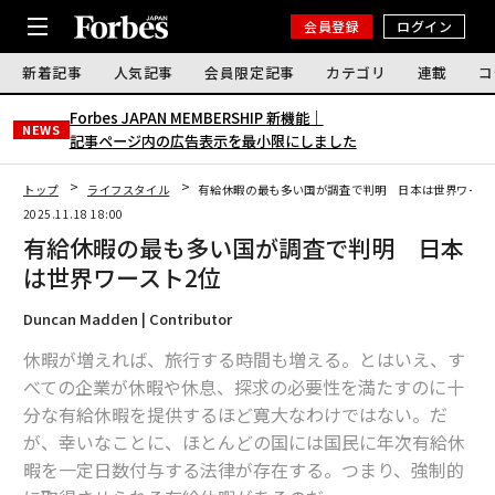
会員登録
ログイン
新着記事
人気記事
会員限定記事
カテゴリ
連載
コ
Forbes JAPAN MEMBERSHIP 新機能｜
NEWS
記事ページ内の広告表示を最小限にしました
トップ
ライフスタイル
有給休暇の最も多い国が調査で判明 日本は世界ワース
2025.11.18 18:00
有給休暇の最も多い国が調査で判明 日本
は世界ワースト2位
Duncan Madden | Contributor
休暇が増えれば、旅行する時間も増える。とはいえ、す
べての企業が休暇や休息、探求の必要性を満たすのに十
分な有給休暇を提供するほど寛大なわけではない。だ
が、幸いなことに、ほとんどの国には国民に年次有給休
暇を一定日数付与する法律が存在する。つまり、強制的