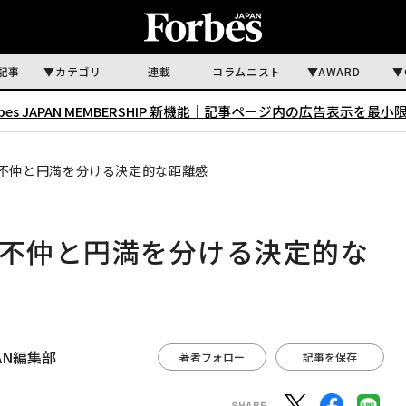
記事
カテゴリ
連載
コラムニスト
AWARD
rbes JAPAN MEMBERSHIP 新機能｜
記事ページ内の広告表示を最小
 不仲と円満を分ける決定的な距離感
 不仲と円満を分ける決定的な
APAN編集部
著者フォロー
記事を保存