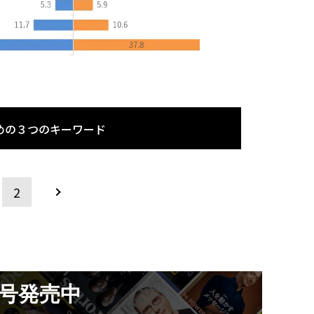
めの３つのキーワード
2
月号発売中