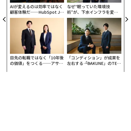
リア
ていなくても、あらゆる取り組みをリードする。
AIが変えるのは効率ではなく
なぜ“眠っていた環境技
UM
顧客体験だ──HubSpot Ja
術”が、下水インフラを変え
panが語る「Grow Better」
たのか──産総研×月島JFE
キャリアの初期、私もまさにそのパターンに陥った。複
な組織のつくり方
アクアソリューションの10年
雑なプロジェクトを引き受け、あらゆる要求を先読み
し、一貫して会議に出席することで、自分の価値を証明
し、自分の席を獲得できると信じていた。そして、しば
らくの間、それは効果があるように思えた。
目先の転職ではなく「10年後
「コンディション」が成果を
しかし最終的に、私を目立たせた強みが、私に不利に働
の価値」をつくる──アサイ
左右する――「BAKUNE」のTEN
ンの長期伴走型支援とは
TIALが支える「挑戦者の明
き始めた。私は単に信頼できるだけでなく、過度に拡張
日」
していた。単に有能なだけでなく、消耗していた。「常
にオン」というデフォルト設定が、私のクリプトナイト
（弱点）となった。
ついにC層から直接フィードバックを受ける段階に達し
た。私は会社のトップ5%のパフォーマーと見なされて
いたが、「自分のレーンにとどまる」必要があると言わ
れた。それは彼らの正確な言い回しではなかった。彼ら