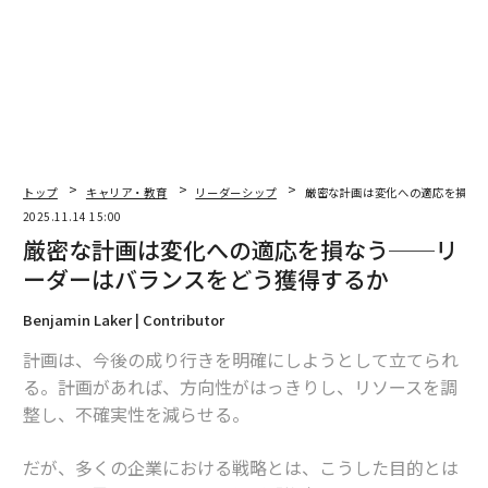
はそれを名付けるのに苦労していたが、緊張感は明らか
だった。私の影響力と関係は部門を超えて広がってい
た。人々は私の仕事を気に入っていた。彼らは私を信頼
していた。しかし、私の存在の規模が周囲の構造を上回
っていた。
私はエグゼクティブリーダーシップ研修プログラムへの
トップ
キャリア・教育
リーダーシップ
厳密な計画は変化への適応を損な
参加を申請し、承認された。そのディープワークとコー
2025.11.14 15:00
チングにより、私がその段階にどのようにたどり着いた
厳密な計画は変化への適応を損なう──リ
のか、そしてなぜ一部の人々が私の意図とは異なる方法
ーダーはバランスをどう獲得するか
で私を認識していたのかを理解するのに役立った。問題
は努力ではなかった。それは文脈だった。
Benjamin Laker | Contributor
計画は、今後の成り行きを明確にしようとして立てられ
これは私だけに限ったことではない。業界を超えた組織
る。計画があれば、方向性がはっきりし、リソースを調
でこれが展開されるのを見てきた。高いパフォーマーは
整し、不確実性を減らせる。
静かに燃え尽きる一方で、影響力ではなく可視性をマス
ターした人々がより速く昇進する。可視性は、あまりに
だが、多くの企業における戦略とは、こうした目的とは
も多くの企業環境でデフォルトの通貨のままだ。