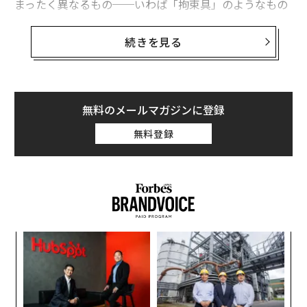
まったく異なるもの──いわば「拘束具」のようなもの
に成り果てている。問題を解決するために立てられたは
しかし若手のプロフェッショナルたちは条件を変えてい
ずの計画が、逆に重い足かせになってしまうのだ。こう
続きを見る
る。彼らは知りたいのだ：
なると、その時々の状況に合わせた適応を促すどころ
か、むしろ変化を抑制してしまう。
• 私たちは何を目指して構築しているのか？
こうした事態が起きるのは往々にして、計画に何もかも
無料のメールマガジンに登録
• なぜそれほど急ぐのか？
詰め込んでしまう場合だ。リーダーは、リスクを減らし
無料登録
たいとの思いから、今後起きる出来事をすべて書き記し
• そして1年後、私たちの働き方を誇りに思えるだろう
た詳細なロードマップを作成する。しかしこうした計画
か？
は、前提条件が変わった時に、変更を反映してアップデ
ートすることの障壁となる（しかも、条件の変化は、ど
彼らは怠ける許可を求めているのではない。彼らはコミ
んな案件にもつきものだ）。威信をかけて、多くの労力
ットメントの前に明確さを求めている。そして多くの職
を費やして作成しただけに、計画に異を唱えることがた
場では、その明確さがまだ欠けている。
伝
めらわれてしまうのだ。
る
それは柔軟さではなく、戦略的成熟さである
モ
〈7
多くの人が無関心と解釈するものは、しばしば感情的成
ャ
ト
熟の兆候である。これらのプロフェッショナルたちは成