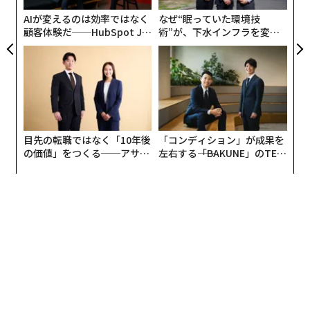
リア
長から離脱しているのではなく、混沌から離脱している
AIが変えるのは効率ではなく
なぜ“眠っていた環境技
UM
顧客体験だ──HubSpot Ja
術”が、下水インフラを変え
のだ。彼らは明確な期待、意味のあるメンターシップ、
panが語る「Grow Better」
たのか──産総研×月島JFE
そして信頼できるリーダーシップを望んでいる。
な組織のつくり方
アクアソリューションの10年
彼らは「人を第一に」という別のスライドを望んでいる
のではない。彼らは上司が過剰労働に対してさらなる仕
事で報いるのをやめることを望んでいる。彼らはタグラ
イン以上の目的を望んでいる。彼らは緊急性とアドレナ
目先の転職ではなく「10年後
「コンディション」が成果を
リンだけで支えられているものではなく、スケーラブル
の価値」をつくる──アサイ
左右する――「BAKUNE」のTEN
ンの長期伴走型支援とは
TIALが支える「挑戦者の明
なものの一部になりたいと思っている。
日」
そして真実は、彼らが正しいということだ。
疲労を忠誠心と静かに同一視する文化は、決して最高の
人材を維持することはできない。人々は称賛を集めるの
に十分な期間だけ留まり、その代償が大きくなる前に去
るだろう。