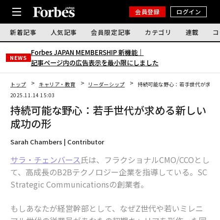
会員登録
ログイン
新着記事
人気記事
会員限定記事
カテゴリ
連載
コ
Forbes JAPAN MEMBERSHIP 新機能｜
NEWS
記事ページ内の広告表示を最小限にしました
トップ
キャリア・教育
リーダーシップ
持続可能な野心：若手世代が求め
2025.11.14 15:03
持続可能な野心：若手世代が求める新しい
成功の形
Sarah Chambers | Contributor
サラ・チェンバース
氏は、フラクショナルCMO/CCOとし
て、高成長のB2Bテクノロジー企業を指導している。SC
Strategic Communicationsの創業者。
もしあなたが経営幹部として、なぜZ世代や若いミレニ