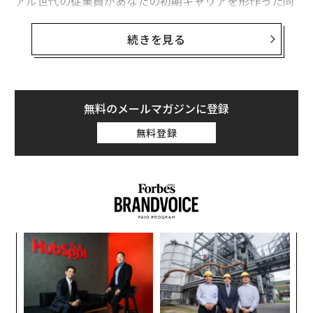
アル世代の従業員があなたの初期キャリアを形作った同
じ文化的合図に反応しないのか疑問に思っているなら、
考慮すべき真実がある：彼らは野心を拒絶しているので
続きを見る
はない。彼らは、前の世代が耐えてきたバーンアウトの
青写真を拒絶しているのだ。
多くの職場で、静かな変化が形作られつつある—成長す
無料のメールマガジンに登録
ること、リードすること、そして留まることの意味の再
無料登録
調整だ。若手のプロフェッショナルたちは仕事に無関心
なわけではない。しかし彼らは、目的が構築される速度
よりも早くエネルギーが消費されることの代償を目の当
たりにしてきた。そして、もはやその代償を払おうとは
していない。
より速くではなく、より深く成長する
伝
る
モ
多くの組織は今でも暗黙の公式で運営されている：成功
〈7
＝可視性。最も大きな声を出す。最も遅くまでオンライ
ャ
ト
ンにいる。すべてにイエスと言う。たとえ自分が共感し