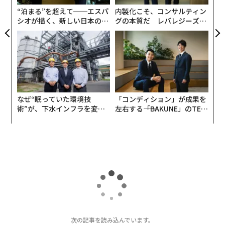
上昇する授業料と記録的な学生ローンの負債により、多
防
“泊まる”を超えて──エスパ
内製化こそ、コンサルティン
くの人が伝統的な大学からキャリアへの道がもはや安定
シオが描く、新しい日本のラ
グの本質だ レバレジーズが
を保証するのかどうか疑問を抱いている。一方、建設、
グジュアリー（前編）
実践する、次世代ファームの
電気工事、トラック運転などの業界は、深刻な労働力不
全貌
足に直面している。そのギャップは、長期的な負債の負
担なしに安定性、柔軟性、そして上昇志向を望む労働者
にとって、扉を開いている。
なぜ“眠っていた環境技
「コンディション」が成果を
トラッカーズ・ネットワーク・アソシエーションのCEO
術”が、下水インフラを変え
左右する――「BAKUNE」のTEN
であるスティーブ・ゴールド氏が説明するように、雇用
たのか──産総研×月島JFE
TIALが支える「挑戦者の明
主は新たな労働力を引き付けるために競争力のある福利
アクアソリューションの10年
日」
厚生で対応している。「雇用主が保証された週ごとの帰
宅時間や、新しい装備を提供し始めているのを見ていま
す。これらは雇用主に参加するための誘因となっていま
す」と彼は言う。「すべての技術職において熟練した職
人がより希少になるにつれ、雇用主がコミュニティ構築
や強力なサポートネットワークなどを強化し続けるのを
見ることになるでしょう」
次の記事を読み込んでいます。