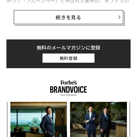
かつて「ブルーカラー」と呼ばれた業界の、オフィスの
外で見つかることが増えている。テクノロジーによって
活性化され、変化する経済ニーズによって形を変えた技
続きを見る
術職は、もはや代替案ではない。それらは新世代にとっ
て第一選択のキャリアになりつつある。
この変化は純粋に経済的なものではなく、文化的なもの
無料のメールマガジンに登録
だ。数十年にわたり、社会は成功を学位や角部屋のオフ
無料登録
ィスと結びつけ、技術職を最後の手段として軽視するこ
とが多かった。しかし、テクノロジーが産業を再形成
し、労働者が自分たちの優先事項を再評価するにつれ、
その認識は崩れつつある。かつては妥協のように思えた
ものが、今では繁栄への直接的な道として認識され、安
定した収入、自律性、そして何か形のあるものを作り上
〈7
げる誇りという稀な組み合わせを提供している。
ャ
ト
パ
変化する経済における成功の再考
リア
技
UM
無