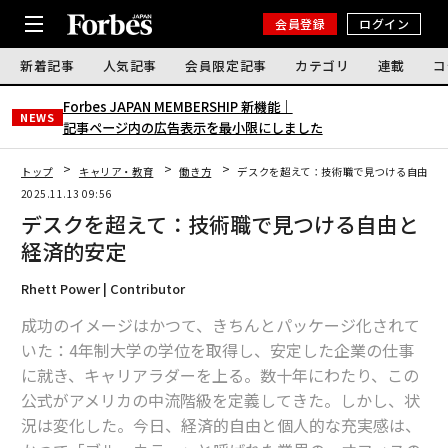
会員登録
ログイン
新着記事
人気記事
会員限定記事
カテゴリ
連載
コ
Forbes JAPAN MEMBERSHIP 新機能｜
NEWS
記事ページ内の広告表示を最小限にしました
トップ
キャリア・教育
働き方
デスクを超えて：技術職で見つける自由と
2025.11.13 09:56
デスクを超えて：技術職で見つける自由と
経済的安定
Rhett Power | Contributor
成功のイメージはかつて、きちんとパッケージ化されて
いた：4年制大学の学位を取得し、安定した企業の仕事
に就き、キャリアラダーを上る。数十年にわたり、この
公式がアメリカの中流階級を定義してきた。しかし、状
況は変化した。今日、経済的自由と個人的な充実感は、