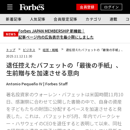
会員登録
ログイン
新着記事
人気記事
会員限定記事
カテゴリ
連載
コ
Forbes JAPAN MEMBERSHIP 新機能｜
NEWS
記事ページ内の広告表示を最小限にしました
トップ
ビジネス
経営・戦略
退任控えたバフェットの「最後の手紙」、生
2025.11.12 11:30
退任控えたバフェットの「最後の手紙」、
生前贈与を加速させる意向
Antonio Pequeño IV | Forbes Staff
著名投資家のウォーレン・バフェットは米国時間11月10
日、感謝祭に合わせて公開した書簡の中で、自身の資産
を子どもたちの財団に分配するペースを加速させると発
表した。これは、バフェットが5月、年内でバークシャ
ー・ハサウェイのCEOを退任すると表明して以来、同社