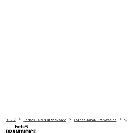
トップ
Forbes JAPAN BrandVoice
Forbes JAPAN BrandVoice
伝統