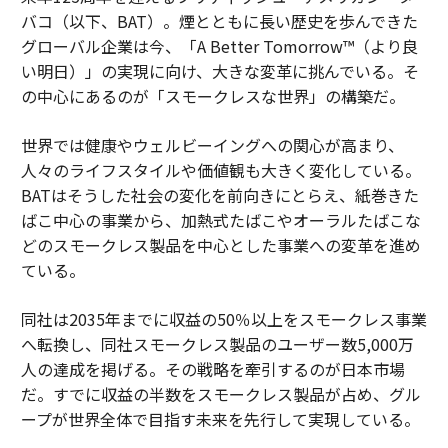
バコ（以下、BAT）。煙とともに長い歴史を歩んできた
グローバル企業は今、「A Better Tomorrow™（より良
い明日）」の実現に向け、大きな変革に挑んでいる。そ
の中心にあるのが「スモークレスな世界」の構築だ。
世界では健康やウェルビーイングへの関心が高まり、
人々のライフスタイルや価値観も大きく変化している。
BATはそうした社会の変化を前向きにとらえ、紙巻きた
ばこ中心の事業から、加熱式たばこやオーラルたばこな
どのスモークレス製品を中心とした事業への変革を進め
ている。
同社は2035年までに収益の50％以上をスモークレス事業
へ転換し、同社スモークレス製品のユーザー数5,000万
人の達成を掲げる。その戦略を牽引するのが日本市場
だ。すでに収益の半数をスモークレス製品が占め、グル
ープが世界全体で目指す未来を先行して実現している。