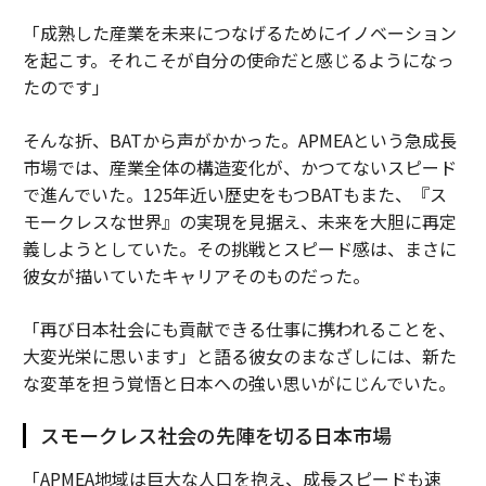
「成熟した産業を未来につなげるためにイノベーション
を起こす。それこそが自分の使命だと感じるようになっ
たのです」
そんな折、BATから声がかかった。APMEAという急成長
市場では、産業全体の構造変化が、かつてないスピード
で進んでいた。125年近い歴史をもつBATもまた、『ス
モークレスな世界』の実現を見据え、未来を大胆に再定
義しようとしていた。その挑戦とスピード感は、まさに
彼女が描いていたキャリアそのものだった。
「再び日本社会にも貢献できる仕事に携われることを、
大変光栄に思います」と語る彼女のまなざしには、新た
な変革を担う覚悟と日本への強い思いがにじんでいた。
スモークレス社会の先陣を切る日本市場
「APMEA地域は巨大な人口を抱え、成長スピードも速