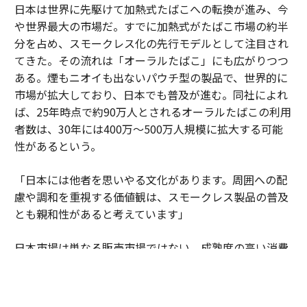
日本は世界に先駆けて加熱式たばこへの転換が進み、今
や世界最大の市場だ。すでに加熱式がたばこ市場の約半
分を占め、スモークレス化の先行モデルとして注目され
てきた。その流れは「オーラルたばこ」にも広がりつつ
ある。煙もニオイも出ないパウチ型の製品で、世界的に
市場が拡大しており、日本でも普及が進む。同社によれ
ば、25年時点で約90万人とされるオーラルたばこの利用
者数は、30年には400万～500万人規模に拡大する可能
性があるという。
「日本には他者を思いやる文化があります。周囲への配
慮や調和を重視する価値観は、スモークレス製品の普及
とも親和性があると考えています」
日本市場は単なる販売市場ではない。成熟度の高い消費
者の期待水準が企業に絶え間ない進化を促している。細
部へのこだわりや品質への妥協のない姿勢が、新しい製
品やサービスを磨き上げる場となっている。そこで培わ