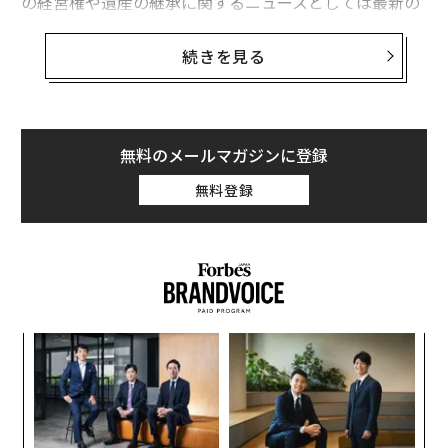
の経営権や遺産の継承に関するニュースとしては最新の
ものとなる。
続きを見る
バフェットは
声明
で、「子どもたちの3つの財団への生
前贈与のペースを上げる必要がある」と述べた。その理
由として、子どもたちの代でほぼすべての遺産を処分で
きる確率を高めるためだと説明した。
無料のメールマガジンに登録
無料登録
バフェットは、約13億5000万ドル（約2079億円）相当
のクラスB株式をこれらの財団に拠出する予定である。
ナ併
パ
k」
技
ック
無
小1
挑
由
防
にし
よっ
PA