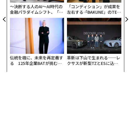
〜決断する人のAI〜AI時代の
「コンディション」が成果を
金融パラダイムシフト、「超
左右する――「BAKUNE」のTEN
個別化」の核心 【MUFG×ウ
TIALが支える「挑戦者の明
ェルスナビ×PwC】
日」
伝統を礎に、未来を再定義す
革新は下山で生まれる──レ
る 125年企業BATが挑むス
クサスが新型TZとESに込め
モークレスな未来
た「DISCOVER」の哲学
翻訳＝江津拓哉