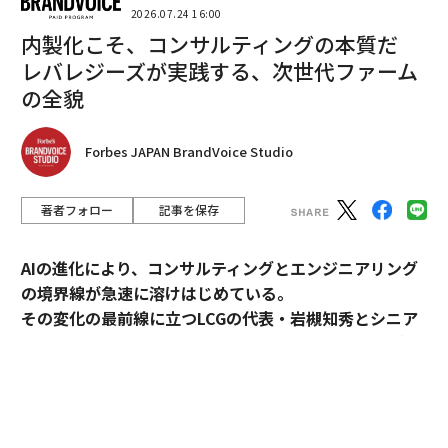
2026.07.24 16:00
内製化こそ、コンサルティングの本質だ
レバレジーズが実践する、次世代ファーム
の全貌
Forbes JAPAN BrandVoice Studio
著者フォロー
記事を保存
男女別では女性が43.7%、男性が41.5%とほぼ同水準
AIの進化により、コンサルティングとエンジニアリング
で、性別を問わず一定数が上司の性別を日常的に意識し
の境界線が急速に溶けはじめている。
ながら働いている実態が明らかになった。
その変化の最前線に立つLCGの代表・岩槻知秀とシニア
パートナー・内田秀一が、新時代のコンサルティングの
7割が「上司の性別で組織は変わ
実像を語る。
次ページ ＞
る」
コンサルティングとエンジニアリング。明確に分断され
1
2