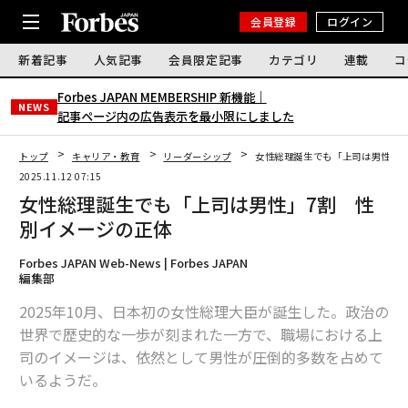
会員登録
ログイン
新着記事
人気記事
会員限定記事
カテゴリ
連載
コ
Forbes JAPAN MEMBERSHIP 新機能｜
NEWS
記事ページ内の広告表示を最小限にしました
トップ
キャリア・教育
リーダーシップ
女性総理誕生でも「上司は男性」7
2025.11.12 07:15
女性総理誕生でも「上司は男性」7割 性
別イメージの正体
Forbes JAPAN Web-News | Forbes JAPAN
編集部
2025年10月、日本初の女性総理大臣が誕生した。政治の
世界で歴史的な一歩が刻まれた一方で、職場における上
司のイメージは、依然として男性が圧倒的多数を占めて
いるようだ。