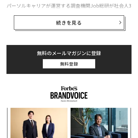
パーソルキャリアが運営する調査機関Job総研が社会人3
85名を対象に実施した調査から、制度や社会の変化と
人々の意識との間に横たわるギャップが浮き彫りになっ
続きを見る
た。
上司と聞いて7割が男性を想起
無料のメールマガジンに登録
調査で「上司」という言葉から最初に思い浮かぶ性別を
聞いたところ、69.6%が男性を想起すると回答した。性
無料登録
別を気にしなかったという回答は25.2%、女性を想起し
たのはわずか5.2%だった。
るか
〜
、く
織
う
“
T
シ