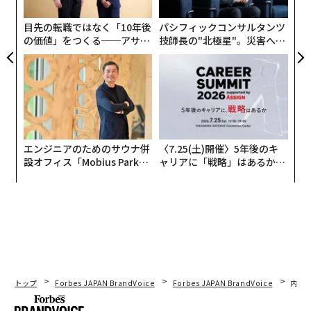
グ
目先の転職ではなく「10年後
パシフィックコンサルタンツ
の価値」をつくる──アサイ
技師長の"北極星"。災害への
ンの長期伴走型支援とは
無力感を乗り越え見つけた、
防災一筋20年の答え
男女別に見ると、男性は76.3%が男性上司を想起したの
に対し、女性は55.5%にとどまった。興味深いのは、女
性の38.1%が「性別を気にしなかった」と答えている点
だ。男性の同回答は18.7%で、女性の方が性別にとらわ
エンジニアのためのサウナ併
〈7.25(土)開催〉5年後のキ
れない上司像を持っている傾向が見られた。
設オフィス「Mobius Park」
ャリアに「戦略」はあるか。
がオープン──タマディック
トップエグゼクティブのキャ
4割が日常的に上司の性別を意識
が健康経営を徹底する理由
リアに触れる1日│CAREER S
UMMIT 2026
普段上司の性別を意識することがあるかという問いに
は、41.8%が「意識する」と回答した。「よく意識す
る」が5.2%、「意識する」が10.1%、「どちらかといえ
ば意識する」が26.5%という内訳だ。
トップ
Forbes JAPAN BrandVoice
Forbes JAPAN BrandVoice
内製