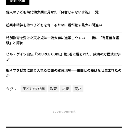
関連記事
偉人の子ども時代――幼少期に見せた「只者じゃない才能」一覧
起業家精神を持つ子どもを育てるために親が犯す最大の間違い
特別教育を受けた天才児は一流大学に進学しやすい──後に「有意義な経
験」と評価
ビル・ゲイツ自伝『SOURCE CODE』第1巻に綴られた、成功の方程式に学
ぶ
脳科学を授業に取り入れる英国の教育現場——米国との差はなぜ生まれたの
か
タグ：
子ども/未成年
教育
才能
天才
advertisement