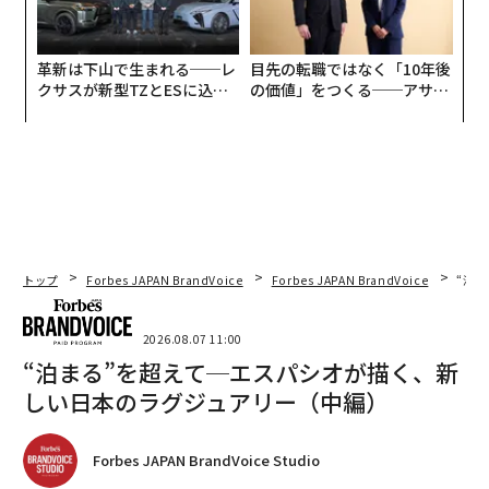
革新は下山で生まれる──レ
目先の転職ではなく「10年後
クサスが新型TZとESに込め
の価値」をつくる──アサイ
た「DISCOVER」の哲学
ンの長期伴走型支援とは
トップ
Forbes JAPAN BrandVoice
Forbes JAPAN BrandVoice
“泊
2026.08.07 11:00
“泊まる”を超えて─エスパシオが描く、新
しい日本のラグジュアリー（中編）
Forbes JAPAN BrandVoice Studio