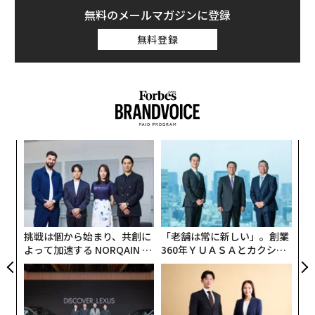
無料のメールマガジンに登録
無料登録
義す
「
むス
─
ら
内
グ
実
全
挑戦は個から始まり、共創に
「老舗は常に新しい」。創業
よって加速する NORQAIN JA
360年ＹＵＡＳＡとカクシン
PAN 特別座談会
CEO田尻望が語る、AIを超え
る人の価値