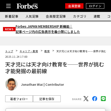
会員登録
ログイン
新着記事
人気記事
会員限定記事
カテゴリ
連載
コ
Forbes JAPAN MEMBERSHIP 新機能｜
NEWS
記事ページ内の広告表示を最小限にしました
トップ
キャリア・教育
教育
天才児には天才向け教育を──世界が挑む才
2025.11.24 17:00
天才児には天才向け教育を──世界が挑む
才能発掘の最前線
Jonathan Wai | Contributor
著者フォロー
記事を保存