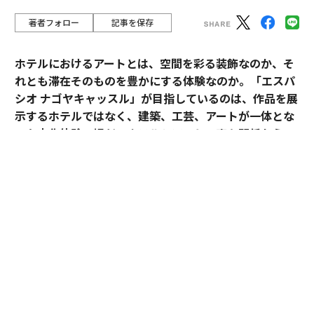
著者フォロー
記事を保存
ホテルにおけるアートとは、空間を彩る装飾なのか、そ
れとも滞在そのものを豊かにする体験なのか。「エスパ
シオ ナゴヤキャッスル」が目指しているのは、作品を展
示するホテルではなく、建築、工芸、アートが一体とな
った文化体験の場だ。ホテルとアートの密な関係から、
日本ならではのラグジュアリーの可能性を探る。
「エスパシオ」にアートが必要な理由
ホテルやオフィス、商業施設のパブリックスペースにア
ートピースが置かれることは、もはや珍しくない。空間
に彩りを添え、訪れる人の目を楽しませる。そんな役割
を担う作品も少なくないだろう。
だが、「エスパシオ ナゴヤキャッスル」におけるアート