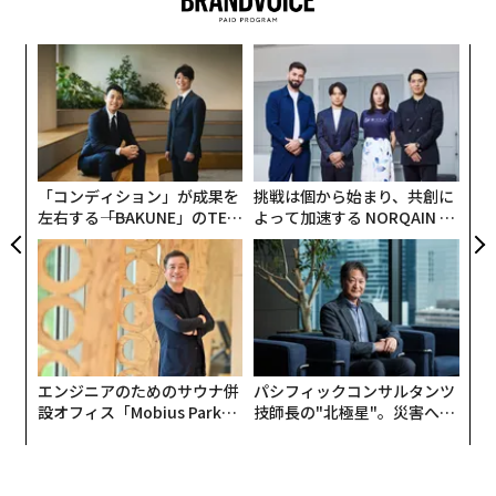
義す
「
むス
─
ら
な
術
た
ア
「コンディション」が成果を
挑戦は個から始まり、共創に
左右する――「BAKUNE」のTEN
よって加速する NORQAIN JA
TIALが支える「挑戦者の明
PAN 特別座談会
日」
現在運転しているクルマの動力については、「ガソリン
エンジニアのためのサウナ併
パシフィックコンサルタンツ
自動車」が66.5%で最も多く、「ハイブリッド自動車
設オフィス「Mobius Park」
技師長の"北極星"。災害への
（HV）」が21.6%、「クリーンディーゼル自動車（CD
がオープン──タマディック
無力感を乗り越え見つけた、
が健康経営を徹底する理由
防災一筋20年の答え
V）」が6.0%と続く。政府が推進する「電気自動車（E
V）」はわずか0.7%にとどまっており、普及は道半ばで