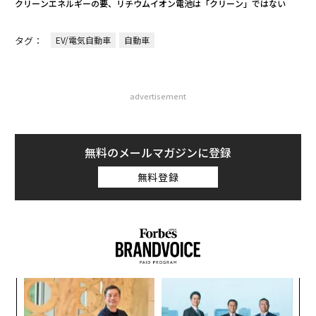
クリーンエネルギーの要、リチウムイオン電池は「クリーン」ではない
タグ：
EV/電気自動車
自動車
advertisement
無料のメールマガジンに登録
無料登録
果を
な
EN
術
明
た