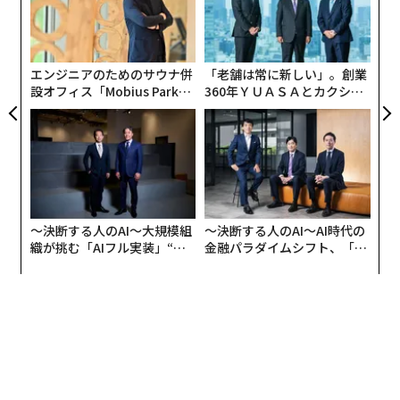
パ
ア
技
無
防
エンジニアのためのサウナ併
「老舗は常に新しい」。創業
設オフィス「Mobius Park」
360年ＹＵＡＳＡとカクシン
がオープン──タマディック
CEO田尻望が語る、AIを超え
が健康経営を徹底する理由
る人の価値
〜決断する人のAI〜大規模組
〜決断する人のAI〜AI時代の
織が挑む「AIフル実装」“使
金融パラダイムシフト、「超
う”企業から“動く”企業へ【N
個別化」の核心 【MUFG×ウ
TTドコモビジネス×PwC】
ェルスナビ×PwC】