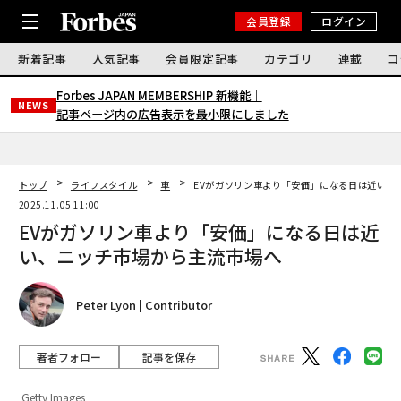
会員登録
ログイン
新着記事
人気記事
会員限定記事
カテゴリ
連載
コ
Forbes JAPAN MEMBERSHIP 新機能｜
NEWS
記事ページ内の広告表示を最小限にしました
トップ
ライフスタイル
車
EVがガソリン車より「安価」になる日は近い、
2025.11.05 11:00
EVがガソリン車より「安価」になる日は近
い、ニッチ市場から主流市場へ
Peter Lyon | Contributor
著者フォロー
記事を保存
Getty Images