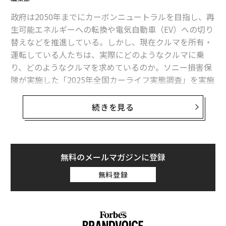
政府は2050年までにカーボンニュートラルを目指し、再
生可能エネルギーへの転換や電気自動車（EV）への切り
替えなどを推進している。しかし、現在クルマを所有・
運転している人たちは、実際にどのようなクルマに乗
り、どのようなクルマを求めているのか。ソニー損害保
険が実施した「2025年全国カーライフ実態調査」を実施
し、その結果を公開している。
それによると、今乗っているクルマは「軽自動車」が36.
続きを見る
4%で最も多く、「コンパクトカー」が18.1%、「SUV・
クロカン」が14.6%と続いている。男女別に見ると、女
性は「軽自動車」が50.4%と半数に上り、男性の22.4%
に比べ倍以上であることがわかった。また、10代・20代
無料のメールマガジンに登録
男性では「コンパクトカー」が27.2%、30代男性は「ミ
無料登録
ニバン」が25.6%が最も多い結果となった。