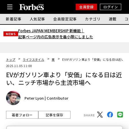
会員登録
ログイン
新着記事
人気記事
会員限定記事
カテゴリ
連載
コ
Forbes JAPAN MEMBERSHIP 新機能｜
NEWS
記事ページ内の広告表示を最小限にしました
トップ
ライフスタイル
車
EVがガソリン車より「安価」になる日は近い、
2025.11.05 11:00
EVがガソリン車より「安価」になる日は近
い、ニッチ市場から主流市場へ
Peter Lyon | Contributor
著者フォロー
記事を保存