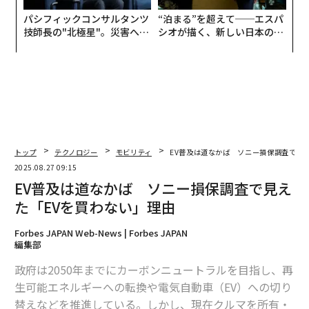
パシフィックコンサルタンツ
“泊まる”を超えて──エスパ
技師長の"北極星"。災害への
シオが描く、新しい日本のラ
無力感を乗り越え見つけた、
グジュアリー（前編）
防災一筋20年の答え
トップ
テクノロジー
モビリティ
EV普及は道なかば ソニー損保調査で見
2025.08.27 09:15
EV普及は道なかば ソニー損保調査で見え
た「EVを買わない」理由
Forbes JAPAN Web-News | Forbes JAPAN
編集部
政府は2050年までにカーボンニュートラルを目指し、再
生可能エネルギーへの転換や電気自動車（EV）への切り
替えなどを推進している。しかし、現在クルマを所有・