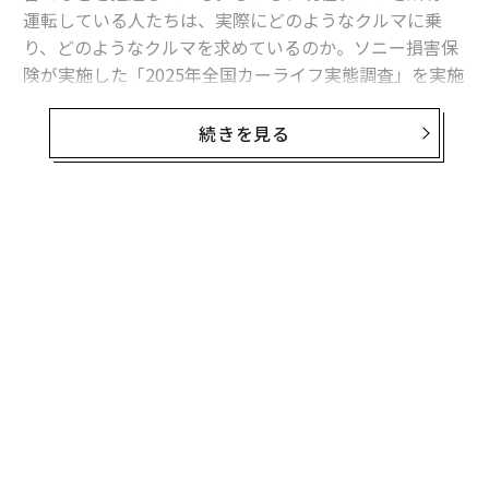
運転している人たちは、実際にどのようなクルマに乗
り、どのようなクルマを求めているのか。ソニー損害保
険が実施した「2025年全国カーライフ実態調査」を実施
し、その結果を公開している。
それによると、今乗っているクルマは「軽自動車」が36.
続きを見る
4%で最も多く、「コンパクトカー」が18.1%、「SUV・
クロカン」が14.6%と続いている。男女別に見ると、女
性は「軽自動車」が50.4%と半数に上り、男性の22.4%
に比べ倍以上であることがわかった。また、10代・20代
男性では「コンパクトカー」が27.2%、30代男性は「ミ
ニバン」が25.6%が最も多い結果となった。