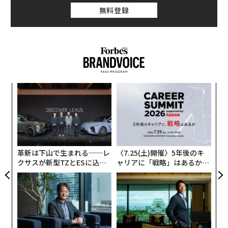
無料登録
「
左右
T
目
日
の
ン
革新は下山で生まれる──レ
〈7.25(土)開催〉5年後のキ
クサスが新型TZとESに込め
ャリアに「戦略」はあるか。
た「DISCOVER」の哲学
トップエグゼクティブのキャ
リアに触れる1日│CAREER S
UMMIT 2026