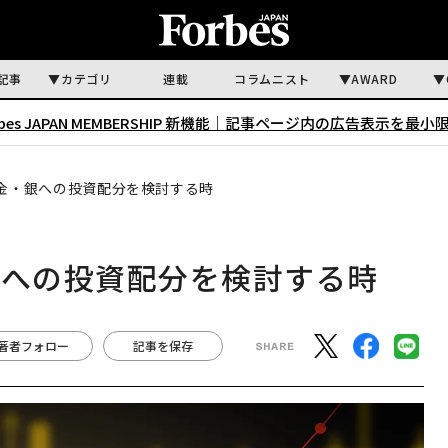
記事
カテゴリ
連載
コラムニスト
AWARD
rbes JAPAN MEMBERSHIP 新機能｜
記事ページ内の広告表示を最小
、金・銀への投資配分を検討する時
銀への投資配分を検討する時
著者フォロー
記事を保存