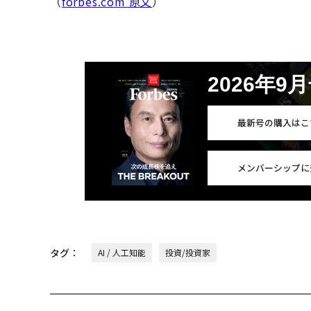
（
forbes.com 原文
）
2026年9
最新号の購入はこ
メンバーシップに
タグ：
AI / 人工知能
投資/投資家