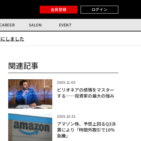
会員登録
ログイン
CAREER
SALON
EVENT
限にしました
関連記事
2025.11.03
ビリオネアの感情をマスター
する──投資家の最大の強み
2025.10.31
アマゾン株、予想上回るQ3決
算により「時間外取引で10％
急騰」