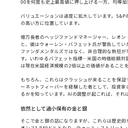
00を何度も史上最高値に押し上げる一方、均等
バリュエーションは過度に拡大しています。S&P
の高い方に位置しています。
億万長者のヘッジファンドマネージャー、レオン
と、彼はウォーレン・バフェット氏が警告してい
ファンダメンタルズではなく、非合理的な熱狂が
す。いわゆるバフェット指標—米国の時価総額対国
は現在米国経済規模の2倍以上の価値があること
もちろん、これらはクラッシュが来ることを保証
ーネットフィーバーを経験した者として、投資家
るかを知っています。AIの調整が起これば、それ
依然として過小保有の金と銀
そこで金と銀の話になりますが、これらは歴史的な
オンス3,840ドルとなり、ウォール・ストリート