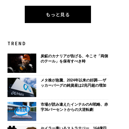
もっと見る
TREND
炭鉱のカナリアが告げる、今こそ「両側
のテール」を保有すべき時
メタ株が急騰、2024年以来の好調──ザ
ッカーバーグの純資産は2兆円超の増加
市場が読み違えたインテルのAI戦略、赤
字36パーセントからの大逆転劇
セイラー率いるストラテジー、164億円