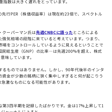
加重指数は大きく遅れをとっています。
の先行PER（株価収益率）は現在約23倍で、スペクトル
・クーパーマン氏は
先週CNBCに語った
ところによる
た強気相場の段階に来ていると考えています。つまり、
市場をコントロールしているように見えるということで
民総生産（GNP）の比率—は先週200%を超え、株式
を意味しています。
するものではありません。しかし、90年代後半のインタ
の資金が少数の銘柄に狭く集中しすぎると何が起こりう
は急激なものになる可能性があります。
第3四半期を記録したばかりです。金は17%上昇して1
・ジャーナルによると