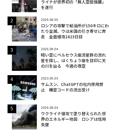
ライナが世界初の「無人空挺強襲」
を遂行
2026.08.05
ロシアの攻撃で給油所が150キロにわ
たり全滅、ウは米国の引き寄せに奔
走 全面侵攻1623日目
2026.08.04
暗い空にペルセウス座流星群の流れ
星を探し、はくちょう座を目印に天
の川を辿る 今週の夜空
2023.05.03
サムスン、ChatGPTの社内使用禁
止 機密コードの流出受け
2026.08.04
ウクライナ侵攻で塗り替えられた世
界のエネルギー地図 ロシアは信用
失墜