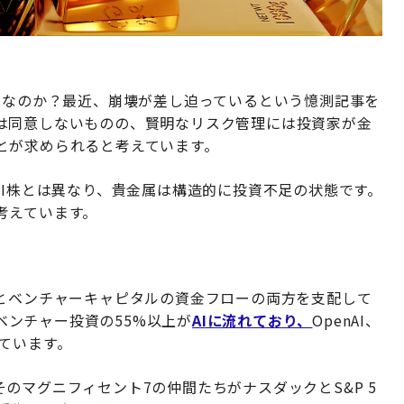
ルなのか？最近、崩壊が差し迫っているという憶測記事を
は同意しないものの、賢明なリスク管理には投資家が金
とが求められると考えています。
AI株とは異なり、貴金属は構造的に投資不足の状態です。
考えています。
場とベンチャーキャピタルの資金フローの両方を支配して
ルベンチャー投資の55%以上が
AIに流れており、
OpenAI、
しています。
のマグニフィセント7の仲間たちがナスダックとS&P 5