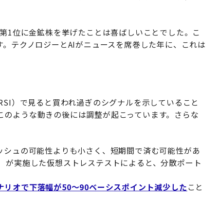
の第1位に金鉱株を挙げたことは喜ばしいことでした。こ
す。テクノロジーとAIがニュースを席巻した年に、これは
RSI）で見ると買われ過ぎのシグナルを示していること
このような動きの後には調整が起こっています。さらな
ラッシュの可能性よりも小さく、短期間で済む可能性があ
C）が実施した仮想ストレステストによると、分散ポート
リオで下落幅が50〜90ベーシスポイント減少した
こと