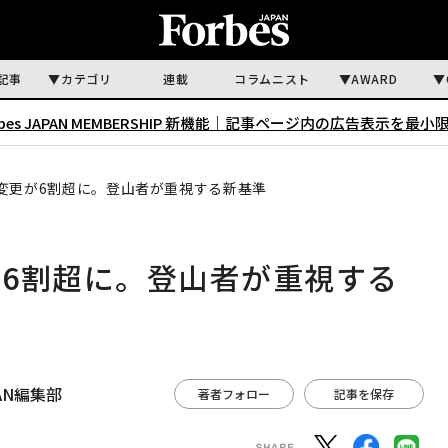
記事
カテゴリ
連載
コラムニスト
AWARD
rbes JAPAN MEMBERSHIP 新機能｜
記事ページ内の広告表示を最小
変更が6割超に。登山者が重視する新基準
6割超に。登山者が重視する
APAN編集部
著者フォロー
記事を保存