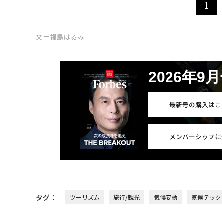
1
文＝福島はるみ
2026年9
最新号の購入はこ
メンバーシップに
タグ：
ツーリズム
旅行/観光
気候変動
気候テック