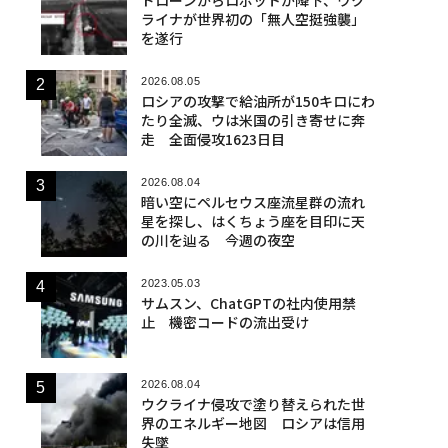
ライナが世界初の「無人空挺強襲」
を遂行
2026.08.05
ロシアの攻撃で給油所が150キロにわ
たり全滅、ウは米国の引き寄せに奔
走 全面侵攻1623日目
2026.08.04
暗い空にペルセウス座流星群の流れ
星を探し、はくちょう座を目印に天
の川を辿る 今週の夜空
2023.05.03
サムスン、ChatGPTの社内使用禁
止 機密コードの流出受け
2026.08.04
ウクライナ侵攻で塗り替えられた世
界のエネルギー地図 ロシアは信用
失墜