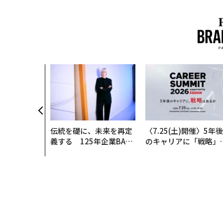
伝統を礎に、未来を再定
〈7.25(土)開催〉5年後
義する 125年企業BAT
のキャリアに「戦略」
が挑むスモークレスな未
あるか。トップエグゼ
来
ティブのキャリアに触
る1日│CAREER SUMM
T 2026