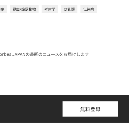
染症
昆虫/節足動物
考古学
ほ乳類
伝染病
Forbes JAPANの最新のニュースをお届けします
無料登録