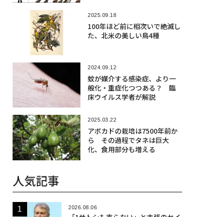
2025.09.18
100年ほど前に相次いで絶滅し
た、北米の美しい鳥4種
2024.09.12
蚊が媒介する感染症、より一
般化・重症化つつある？ 臨
床ウイルス学者が解説
2025.03.22
アボカドの栽培は7500年前か
ら その過程でタネは巨大
化、食用部分も増える
人気記事
2026.08.06
「1サトシも売らない」と主張のセイ