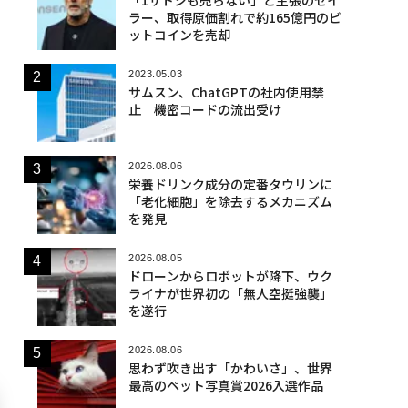
ラー、取得原価割れで約165億円のビ
ットコインを売却
2023.05.03
サムスン、ChatGPTの社内使用禁
止 機密コードの流出受け
2026.08.06
栄養ドリンク成分の定番タウリンに
「老化細胞」を除去するメカニズム
を発見
2026.08.05
ドローンからロボットが降下、ウク
ライナが世界初の「無人空挺強襲」
を遂行
2026.08.06
思わず吹き出す「かわいさ」、世界
最高のペット写真賞2026入選作品