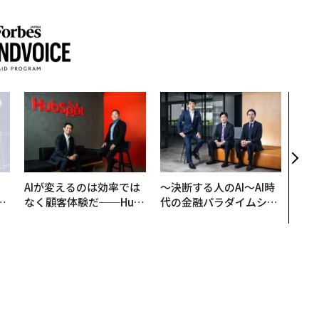
〜決
模組
装」
く”
ビジ
AIが変えるのは効率では
〜決断する人のAI〜AI時
は
なく顧客体験だ──Hub
代の金融パラダイムシフ
ク
Spot Japanが語る「Gr
ト、「超個別化」の核心
れ
ow Better」な組織のつ
【MUFG×ウェルスナビ
I
くり方
×PwC】