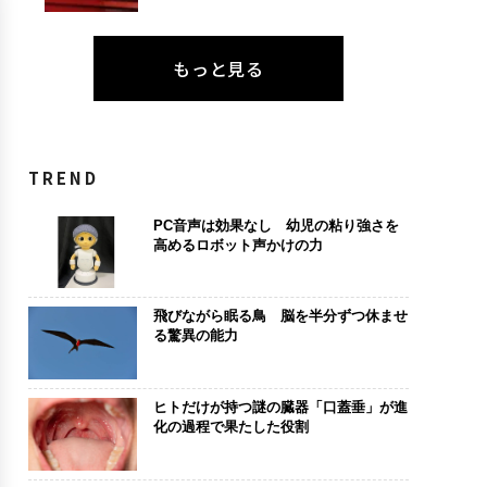
もっと見る
TREND
PC音声は効果なし 幼児の粘り強さを
高めるロボット声かけの力
飛びながら眠る鳥 脳を半分ずつ休ませ
る驚異の能力
ヒトだけが持つ謎の臓器「口蓋垂」が進
化の過程で果たした役割