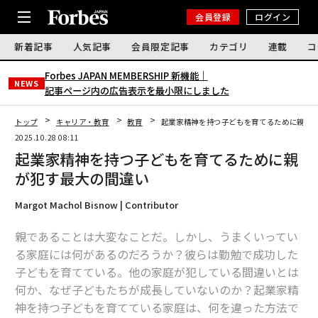
会員登録
ログイン
新着記事
人気記事
会員限定記事
カテゴリ
連載
コ
Forbes JAPAN MEMBERSHIP 新機能｜
NEWS
記事ページ内の広告表示を最小限にしました
トップ
キャリア・教育
教育
起業家精神を持つ子どもを育てるために親が
2025.10.28 08:11
起業家精神を持つ子どもを育てるために親
が犯す最大の間違い
Margot Machol Bisnow | Contributor
親であることは大変なことだ。しかし、うまくいってい
る家庭には何があるのだろうか？彼らは勤勉で成功した
子どもを育てている。他の家庭が犯している間違いとは
何か、なぜ子どもたちが成長していないのか？起業家精
神を持つ子どもを育てている家庭は、何を違った方法で