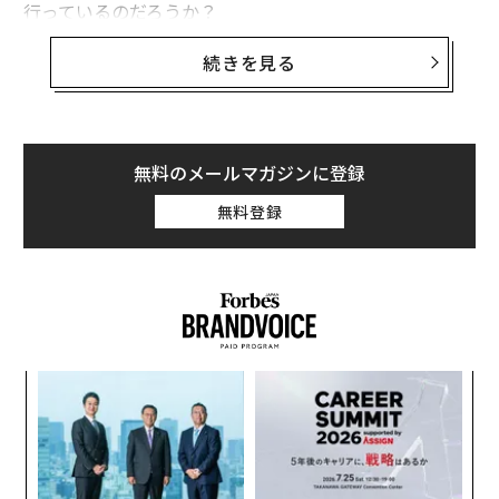
行っているのだろうか？
続きを見る
リスクを恐れていては成功する起業家にはなれない
。そ
して、失敗を恐れていれば、常にリスクを取ることを恐
れるだろう。したがって、起業家精神を持つ子どもを育
てたい親ができる最も重要なことは、失敗を恐れない子
無料のメールマガジンに登録
どもを育てることだ。
無料登録
それをどうやって実現するのか？以下は、善意の親が取
りがちな2つの間違った行動で、実際には逆効果になる
可能性があるものだ：
間違い#1 子どもが失敗したときに叱る
誰もが失敗する。それは人生の事実だ。大人として私た
模組
目
“使
の
ちは失敗し、失敗したときに誰かに叱られたくはない。
【N
ン
自分自身に「ああ、そうすべきではなかった、次回は違
A
C】
顧客
うやり方をしよう」と言う。しかし、子どもが間違いを
pa
犯したとき、私たちはしばしば叱ってしまう。