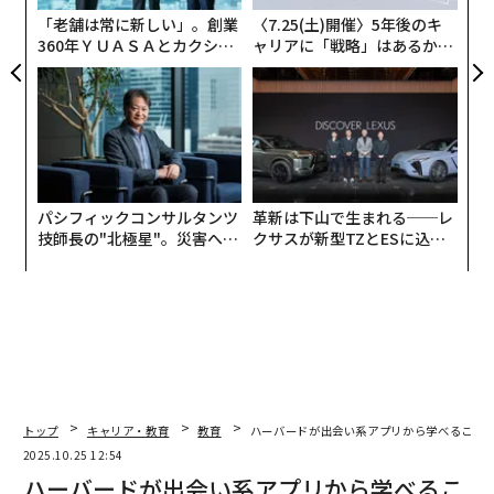
な
「老舗は常に新しい」。創業
〈7.25(土)開催〉5年後のキ
360年ＹＵＡＳＡとカクシン
ャリアに「戦略」はあるか。
叱り方にはさまざまな程度がある。タイムアウトから、
CEO田尻望が語る、AIを超え
トップエグゼクティブのキャ
怒鳴られること、小遣いを取り上げられること、お気に
る人の価値
リアに触れる1日│CAREER S
入りの活動を禁止されることまで。しかしそれらはすべ
UMMIT 2026
て罰だ。そしてそれらはすべて悪い考えだ。
もちろん子どもは間違いを犯す。それは成長の一部だ。
誰も完璧に生まれてくるわけではない。彼らはさまざま
パシフィックコンサルタンツ
革新は下山で生まれる──レ
技師長の"北極星"。災害への
クサスが新型TZとESに込め
なことを試し、何が機能するかを見なければならない。
無力感を乗り越え見つけた、
た「DISCOVER」の哲学
物事のやり方を理解する必要がある。失敗したときに叱
防災一筋20年の答え
られると、彼らは挑戦することを恐れるようになる。
叱る代わりに—あるいは罰する代わりに—あるいはあな
たがどれだけ失望しているかを伝える代わりに、何をす
べきか？
トップ
キャリア・教育
教育
ハーバードが出会い系アプリから学べること
2025.10.25 12:54
あなたができる最も重要なことは、彼らに
なぜ失敗した
ハーバードが出会い系アプリから学べるこ
のか
、それが彼らにとって（あなたではなく）何を意味