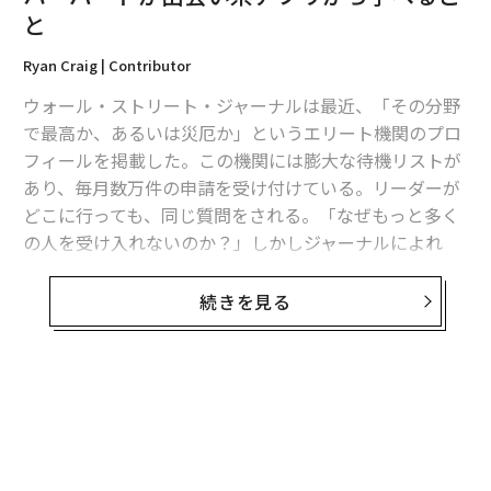
と
するのか、そして将来失敗しないようにどのような変化
をもたらすのかを理解させることだ。以下は彼らに言え
Ryan Craig | Contributor
ることだ：
ウォール・ストリート・ジャーナルは最近、「その分野
質問する：彼らは問題が何だと思うか？
で最高か、あるいは災厄か」というエリート機関のプロ
フィールを掲載した。この機関には膨大な待機リストが
なぜうまくいかなかったと思う？なぜテストの成績が悪
あり、毎月数万件の申請を受け付けている。リーダーが
かったと思う？なぜゲームでうまくプレイできなかった
どこに行っても、同じ質問をされる。「なぜもっと多く
の？なぜコーチに外されたの？なぜトロフィーを獲得で
の人を受け入れないのか？」しかしジャーナルによれ
きなかったの？なぜその役をもらえなかったの？なぜ壊
ば、彼は「規模拡大を拒否する」ことで成功を収めたと
れたの？なぜ時間内に終わらせられなかったの？
考えている。この機関が繁栄しているのは、多くの人が
続きを見る
「中にいないが、入りたいと思っている」からだ。
質問する：彼らは解決策が何だと思うか？
もちろん、私が話しているのはデーティングプラットフ
次回は何を違うやり方でするつもり？どうすれば修正で
ォームの
Raya
だ。
ジャーナルの記事
によると、Rayaは有
きると思う？誰と話すべきだと思う？次回はもっと頑張
名俳優がモデルとマッチングし、NBAプレーヤーが美し
るべきだと思う？自分自身をどう評価する？どうすれば
いインフルエンサーと出会い、グラミー賞受賞者がファ
もっと良くなれると思う？
ッションフォトグラファーとペアになり、その他の人々