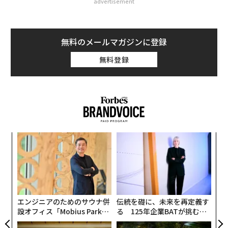
advertisement
無料のメールマガジンに登録
無料登録
〜
織
う
な
T
術
た
ア
エンジニアのためのサウナ併
伝統を礎に、未来を再定義す
設オフィス「Mobius Park」
る 125年企業BATが挑むス
がオープン──タマディック
モークレスな未来