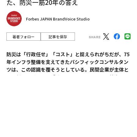
た、防災一筋20年の答え
Forbes JAPAN BrandVoice Studio
著者フォロー
記事を保存
防災は「行政任せ」「コスト」と捉えられがちだが、75
年インフラ整備を支えてきたパシフィックコンサルタン
ツは、この認識を覆そうとしている。民間企業が主体と
なる新たなビジョン「サステナ∞レジリエンス社会」を
提唱。構想の旗振り役となった技師長・平川了治に、自
身の思いと共に、ビジョンの要諦を聞いた。
「防災は、企業にとって自分ごとになりきれずにい
る」。防災一筋20年、パシフィックコンサルタンツ技師
長・平川了治はこう切り出す。それは企業が防災に対し
て実効性と事業性その両方を見出せてこなかったから