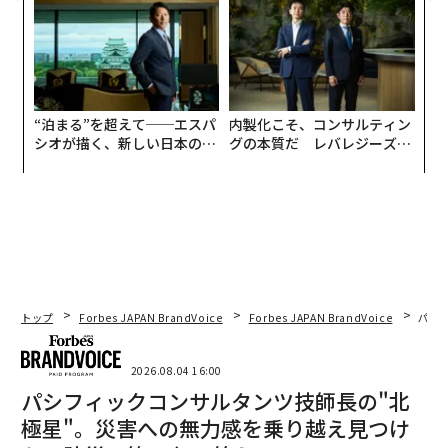
が健康経営を徹底する理由
“泊まる”を超えて──エスパ
内製化こそ、コンサルティン
シオが描く、新しい日本のラ
グの本質だ レバレジーズが
グジュアリー（前編）
実践する、次世代ファームの
全貌
トップ
Forbes JAPAN BrandVoice
Forbes JAPAN BrandVoice
パシ
2026.08.04 16:00
パシフィックコンサルタンツ技師長の"北
極星"。災害への無力感を乗り越え見つけ