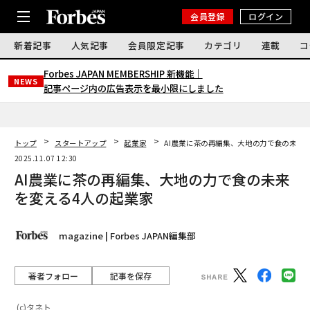
会員登録
ログイン
新着記事
人気記事
会員限定記事
カテゴリ
連載
コ
Forbes JAPAN MEMBERSHIP 新機能｜
NEWS
記事ページ内の広告表示を最小限にしました
トップ
スタートアップ
起業家
AI農業に茶の再編集、大地の力で食の未来
2025.11.07 12:30
AI農業に茶の再編集、大地の力で食の未来
を変える4人の起業家
magazine | Forbes JAPAN編集部
著者フォロー
記事を保存
(c)タネト