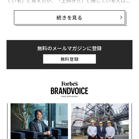
ている」と答えたが、「上向きだ」と感じている人はご
くわずか（12％）だった。必要に応じて良い仕事を見つ
ける能力に関しては、「ほとんど自信がない」または
続きを見る
「まったく自信がない」と答えた人は47％に上り、「あ
る程度自信がある」としたのは30％、「非常に自信があ
る」と答えた割合は21％だった。
無料のメールマガジンに登録
食品価格にストレスを感じると回答した人も多数に上
無料登録
り、年収5万ドル（約760万円）未満の成人の65％、5万
～10万ドル（約1520万円）の成人の52％、10万ドル超
の成人の42％がこれに該当した。食費に次ぐ重荷は住宅
費で、所得水準を問わず米国人の45％が「大きなストレ
ス要因」だと回答した。
小1
「
にし
─
ら
〈7
ャ
ト