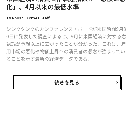
化」、4月以来の最低水準
翻訳・編集＝安藤清香
Ty Roush | Forbes Staff
シンクタンクのカンファレンス・ボードが米国時間9月3
2026年9月号発売中
0日に発表した調査によると、9月に米国経済に対する悲
観論が予想以上に広がったことが分かった。これは、雇
最新号の購入はこちらから
用市場の悪化や物価上昇への消費者の懸念が強まってい
ることを示す最新の経済データである。
メンバーシップに登録する
カンファレンス・ボードの
信頼感指数
（経済に対する消
費者の見方を測定する指標）は、8月の97.8から9月には
続きを見る
94.2に低下し、1985年に設定された100ポイントの基準
値を下回った。これは4月以来の最低水準であり、FactS
etがまとめた市場予想である96も下回った。
関連記事
無料のメールマガジンに登録
米国経済の消費者信頼感指数が「急激に悪化」、4月以来の最低水準
調査によれば、雇用市場に対する期待を引き下げる回答
無料登録
が増えた。消費者の約26.9％が「仕事は豊富」と答えた
コーヒー価格が過去最高水準に、米国 前年比20％上昇
が、これは2021年2月以来の低水準である。一方、およ