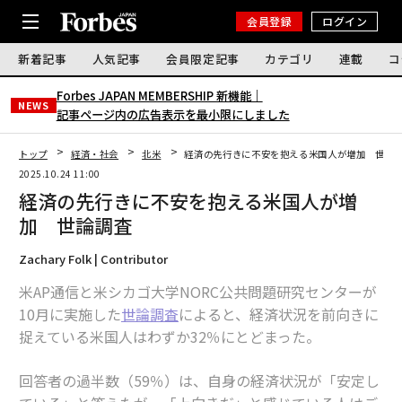
会員登録
ログイン
新着記事
人気記事
会員限定記事
カテゴリ
連載
コ
Forbes JAPAN MEMBERSHIP 新機能｜
NEWS
記事ページ内の広告表示を最小限にしました
トップ
経済・社会
北米
経済の先行きに不安を抱える米国人が増加 世論
2025.10.24 11:00
経済の先行きに不安を抱える米国人が増
加 世論調査
Zachary Folk | Contributor
米AP通信と米シカゴ大学NORC公共問題研究センターが
10月に実施した
世論調査
によると、経済状況を前向きに
捉えている米国人はわずか32％にとどまった。
回答者の過半数（59％）は、自身の経済状況が「安定し