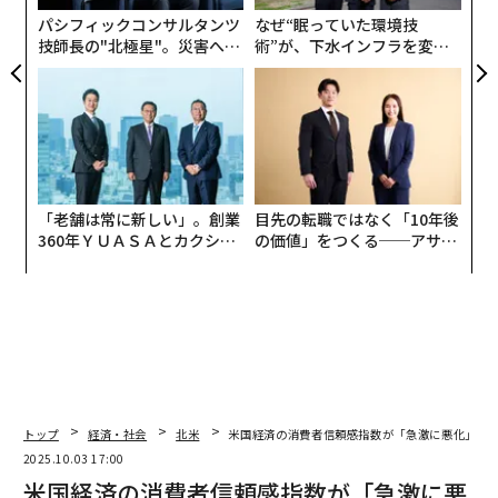
リア
パシフィックコンサルタンツ
なぜ“眠っていた環境技
UM
技師長の"北極星"。災害への
術”が、下水インフラを変え
無力感を乗り越え見つけた、
たのか──産総研×月島JFE
防災一筋20年の答え
アクアソリューションの10年
「老舗は常に新しい」。創業
目先の転職ではなく「10年後
360年ＹＵＡＳＡとカクシン
の価値」をつくる──アサイ
CEO田尻望が語る、AIを超え
ンの長期伴走型支援とは
る人の価値
トップ
経済・社会
北米
米国経済の消費者信頼感指数が「急激に悪化」、4
2025.10.03 17:00
米国経済の消費者信頼感指数が「急激に悪