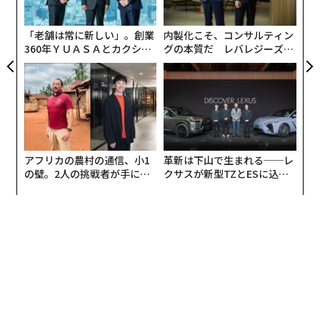
ジ
「老舗は常に新しい」。創業
内製化こそ、コンサルティン
360年ＹＵＡＳＡとカクシン
グの本質だ レバレジーズが
CEO田尻望が語る、AIを超え
実践する、次世代ファームの
る人の価値
全貌
アフリカの農村の通信、小1
革新は下山で生まれる──レ
の壁。2人の挑戦者が手にし
クサスが新型TZとESに込め
た「次なる武器」
た「DISCOVER」の哲学