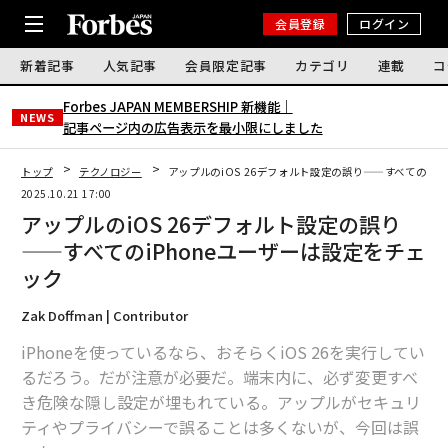
会員登録
ログイン
新着記事
人気記事
会員限定記事
カテゴリ
連載
コ
Forbes JAPAN MEMBERSHIP 新機能｜
NEWS
記事ページ内の広告表示を最小限にしました
トップ
テクノロジー
アップルのiOS 26デフォルト設定の誤り——すべてのiP
2025.10.21 17:00
アップルのiOS 26デフォルト設定の誤り
——すべてのiPhoneユーザーは設定をチェ
ック
Zak Doffman | Contributor
iPhoneを使っているなら、おそらくiOS 26を実行してい
るだろう。だが注意が必要だ。端末内に、必ず変更すべ
き危険な隠し設定が埋もれている。アップルがセキュリ
ティやプライバシーで誤ることは多くないが、今回は誤