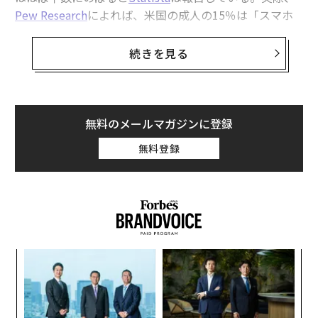
Pew Research
によれば、米国の成人の15％は「スマホ
関連記事
のみ」でインターネットを利用しており、自宅にブロー
ドバンド回線を持たないためスマホに依存している。つ
続きを見る
iPhone・Androidスマホがハッキングされた「6つのサイン」──次に取る
まり、もしスマホがハッキングされると、生活が一変
べき行動
し、銀行口座を空にされることすらあり得るということ
iOS 26.0.1とiOS 18.7.1登場、全iPhoneユーザーはすぐにアップデートを
だ。ここでは、スマホがハッキングされたかどうかを見
極める方法、避ける方法、そして最悪の場合に何をすべ
無料のメールマガジンに登録
iPhoneを大きく進化させる「iOS 26」 今、アップデートすべきか？
きかを見ていく。
無料登録
グーグルを目の敵にするアップル、Chrome利用を避けるよう全iPhoneユ
iPhone・Androidスマホはハッキングされるの
ーザーに警告
か？
eSIM時代のiPhone機種変：ウォレットやLINE、Google再設定ガイド（iOS
サイバー犯罪者は、被害者のスマホを乗っ取ったり情報
26対応）
を盗み出したりするために、さまざまな手口を用いる。i
iPhone
スマートフォン
Apple/アップル
PhoneであれAndroidであれ、あらゆる種類のスマホが
「
タグ：
サイバーセキュリティ
iOS
ハッカー/ハッキング
脆弱だ——もっとも、アップルのiPhoneは一般に、より
─
ら
強固なセキュリティ制御のおかげで安全だと受け止めら
サイバー犯罪/サイバー攻撃
“
れている。
オ