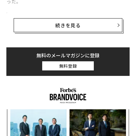
った。
iPhoneと物理アクセサリーをケーブルで接続し
た際の設定を変更する
続きを見る
ここで問題にしているのは、端末に差し込まれる悪意あ
るアクセサリーに対する、アップルの優れた新しい防御
機能の設定だ。無線経由やリモートの攻撃が見出しを飾
無料のメールマガジンに登録
りがちだが、スマートフォンはWi‑Fiやセルラー接続と
同じくらい、ケーブル経由でも侵害され得る。
無料登録
このため、アップルとグーグルはいずれも、フォレンジ
ック用ソフトが端末データを流出させるのを阻止するべ
く、一定時間が経過すると端末を「初回ロック解除前（
BFU
: Before First Unlock）」状態に戻すタイムアウト
機能をiPhoneとAndroidに追加している。これが、いわ
「
ゆる「
ジュースジャッキング
（公共の充電設備などを悪
─
ら
用してデータ窃取やマルウェア感染を狙う手口）」が今
“
なおニュースになる理由でもある。
オ