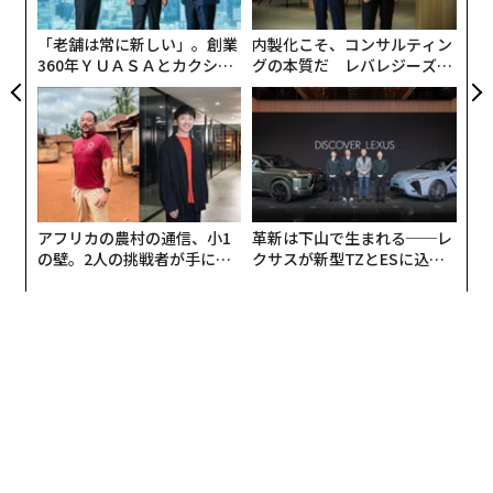
ジ
スマホのハッキング手法にはいくつかの種類があり、自
advertisement
「老舗は常に新しい」。創業
内製化こそ、コンサルティン
分が被害に遭ったかどうかを見分ける方法を知っておく
360年ＹＵＡＳＡとカクシン
グの本質だ レバレジーズが
CEO田尻望が語る、AIを超え
実践する、次世代ファームの
ことが重要だ。もっとも一般的なのは、ユーザーをだま
る人の価値
全貌
して悪意あるリンクをクリックさせたり、偽のアプリス
トアやその他の場所からソフトウェアをダウンロードさ
せたりする手口で、これはしばしばフィッシングメール
を用いたソーシャルエンジニアリング的手法によって行
われる。偽の公共Wi‑Fiネットワークも、気づかない利用
アフリカの農村の通信、小1
革新は下山で生まれる──レ
者をだますことが多い。別の手口はSIMスワップで、攻
の壁。2人の挑戦者が手にし
クサスが新型TZとESに込め
た「次なる武器」
た「DISCOVER」の哲学
撃者が被害者の携帯電話会社を言いくるめ、被害者のSI
Mカード（電話番号）を攻撃者の管理下にある端末へ移
すものだ。感染したUSBケーブルや充電ケーブルも、攻
撃者にアクセスを許す可能性がある。そしていったん侵
入口が見つかると、特にパスワードを使い回している場
合、ユーザーのデータが流出するおそれがある。