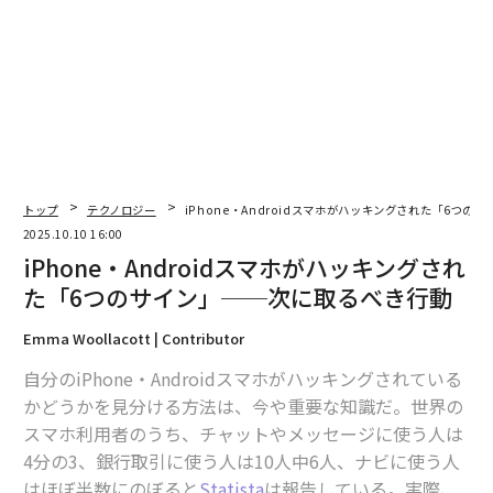
翻訳＝酒匂寛
トップ
テクノロジー
iPhone・Androidスマホがハッキングされた「6つ
2025.10.10 16:00
iPhone・Androidスマホがハッキングされ
2026年9月号発売中
た「6つのサイン」──次に取るべき行動
Emma Woollacott | Contributor
最新号の購入はこちらから
自分のiPhone・Androidスマホがハッキングされている
かどうかを見分ける方法は、今や重要な知識だ。世界の
メンバーシップに登録する
スマホ利用者のうち、チャットやメッセージに使う人は
4分の3、銀行取引に使う人は10人中6人、ナビに使う人
はほぼ半数にのぼると
Statista
は報告している。実際、