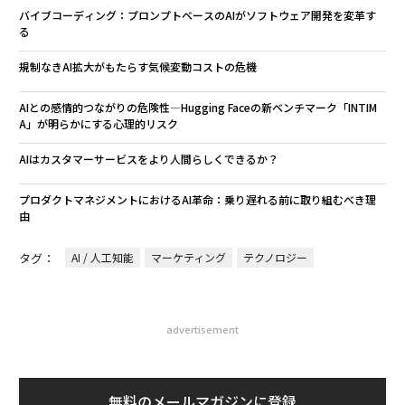
バイブコーディング：プロンプトベースのAIがソフトウェア開発を変革す
る
規制なきAI拡大がもたらす気候変動コストの危機
AIとの感情的つながりの危険性—Hugging Faceの新ベンチマーク「INTIM
A」が明らかにする心理的リスク
AIはカスタマーサービスをより人間らしくできるか？
プロダクトマネジメントにおけるAI革命：乗り遅れる前に取り組むべき理
由
タグ：
AI / 人工知能
マーケティング
テクノロジー
advertisement
無料のメールマガジンに登録