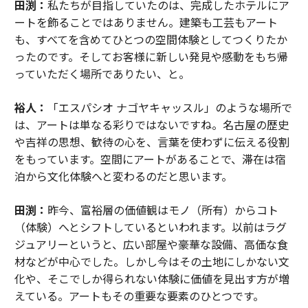
田渕：
私たちが目指していたのは、完成したホテルにア
ートを飾ることではありません。建築も工芸もアート
も、すべてを含めてひとつの空間体験としてつくりたか
ったのです。そしてお客様に新しい発見や感動をもち帰
っていただく場所でありたい、と。
裕人：
「エスパシオ ナゴヤキャッスル」のような場所で
は、アートは単なる彩りではないですね。名古屋の歴史
や吉祥の思想、歓待の心を、言葉を使わずに伝える役割
をもっています。空間にアートがあることで、滞在は宿
泊から文化体験へと変わるのだと思います。
田渕：
昨今、富裕層の価値観はモノ（所有）からコト
（体験）へとシフトしているといわれます。以前はラグ
ジュアリーというと、広い部屋や豪華な設備、高価な食
材などが中心でした。しかし今はその土地にしかない文
化や、そこでしか得られない体験に価値を見出す方が増
えている。アートもその重要な要素のひとつです。