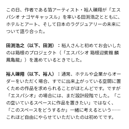
この日、作者である箔アーティスト・裕人礫翔が「エス
パシオ ナゴヤキャッスル」を率いる田渕浩之とともに、
ホテルとアート、そして日本のラグジュアリーの未来に
ついて語り合った。
田渕浩之（以下、田渕）：
裕人さんと初めてお会いした
のは箱根のプロジェクト（「エスパシオ 箱根迎賓館 麟
鳳亀龍」）を進めているときでした。
裕人礫翔（以下、裕人）：
通常、ホテルや企業からオー
ダーをいただく場合、すでに出来上がっている空間に置
くための作品を求められることがほとんどです。ですが
「エスパシオ」の場合には、まだ設計段階でした。「こ
の空いているスペースに作品を置きたい」ではなく、
「このスペースをどうするか」一緒に考えるという……
これほど自由にやらせていただいたのは初めてです。