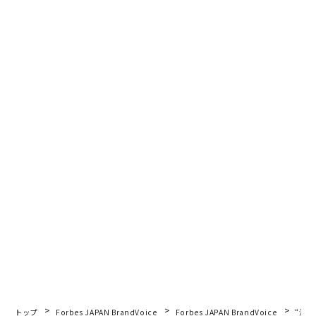
トップ
Forbes JAPAN BrandVoice
Forbes JAPAN BrandVoice
“泊