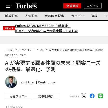
会員登録
ログイン
新着記事
人気記事
会員限定記事
カテゴリ
連載
コ
Forbes JAPAN MEMBERSHIP 新機能｜
NEWS
記事ページ内の広告表示を最小限にしました
トップ
テクノロジー
AI
AIが実現する顧客体験の未来：顧客ニーズの把握
2025.10.21 09:31
AIが実現する顧客体験の未来：顧客ニーズ
の把握、最適化、予測
Kurt Allen | Contributor
著者フォロー
記事を保存
AdobeStock