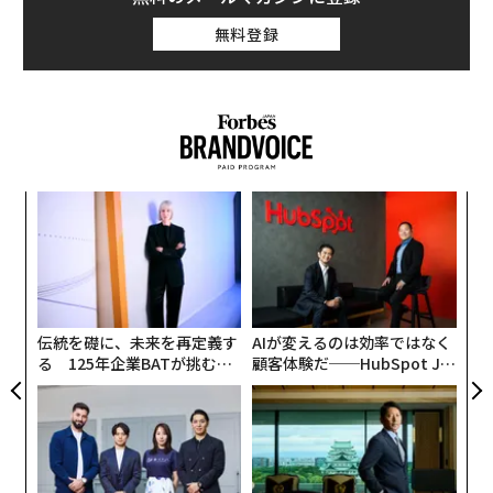
無料登録
小1
〜
にし
織
う
「
T
3
C
る
伝統を礎に、未来を再定義す
AIが変えるのは効率ではなく
る 125年企業BATが挑むス
顧客体験だ──HubSpot Ja
モークレスな未来
panが語る「Grow Better」
な組織のつくり方