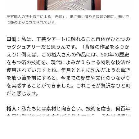
左官職人の挾土秀平による「白龍」。地に舞い降りる双龍の間に、舞い立
つ蝶の姿が見立てられている。
田渕：
私は、工芸やアートに触れること自体がひとつの
ラグジュアリーだと思うんです。（背後の作品をふりか
えり）例えば、この裕人さんの作品には、500年の歴史
をもつ箔の技術を、現代によみがえらせる特別な技法が
使用されていますよね。年月とともに沈んだような輝き
を放つ箔を前にすると、今までの歴史や文化のつながり
を実感することができました。これこそが贅沢なひと時
だと感じます。
裕人：
私たちには素材と向き合い、技術を磨き、何百年
も受け継がれてきた文化がありますから。それは世界に
誇れる価値だと思います。
田渕：
ヨーロッパには素晴らしいラグジュアリーブラン