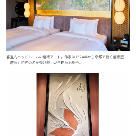
客室内ベッドルームの唐紙アート。作家は1624年から京都で続く唐紙屋
「唐長」初代の名を受け継いだ千田長右衛門。