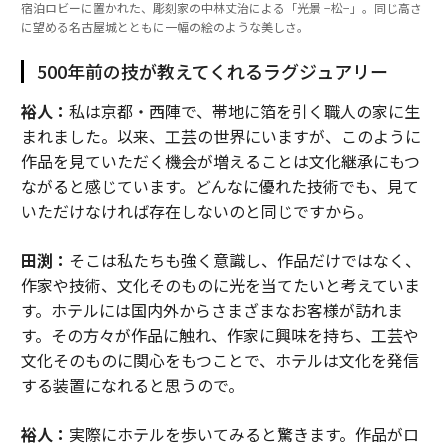
宿泊ロビーに置かれた、彫刻家の中林丈治による「光景 −松−」。同じ高さ
に望める名古屋城とともに一幅の絵のような美しさ。
500年前の技が教えてくれるラグジュアリー
裕人：
私は京都・西陣で、帯地に箔を引く職人の家に生
まれました。以来、工芸の世界にいますが、このように
作品を見ていただく機会が増えることは文化継承にもつ
ながると感じています。どんなに優れた技術でも、見て
いただけなければ存在しないのと同じですから。
田渕：
そこは私たちも強く意識し、作品だけではなく、
作家や技術、文化そのものに光を当てたいと考えていま
す。ホテルには国内外からさまざまなお客様が訪れま
す。その方々が作品に触れ、作家に興味を持ち、工芸や
文化そのものに関心をもつことで、ホテルは文化を発信
する装置になれると思うので。
裕人：
実際にホテルを歩いてみると驚きます。作品がロ