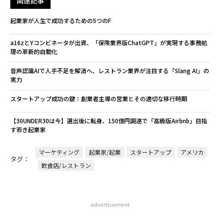
関連記事
起業家が人生で成功するための5つのF
a16zとYコンビネータが出資、「保険業界版ChatGPT」が実現する事務処
理の革新的自動化
音声認識AIで人手不足を解消へ、​​レストラン業界が注目する「Slang AI」の
実力
スタートアップ成功の鍵：創業者主導の営業とその適切な移行時期
【30UNDER30は今】選出後に転身、150億円調達で「高級版Airbnb」目指
す若き起業家
マーケティング
起業家/起業
スタートアップ
アメリカ
タグ：
飲食店/レストラン
advertisement