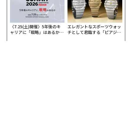
〈7.25(土)開催〉5年後のキ
エレガントなスポーツウォッ
ャリアに「戦略」はあるか。
チとして君臨する「ピアジ
トップエグゼクティブのキャ
ェ」ポロの魅力
リアに触れる1日│CAREER S
UMMIT 2026