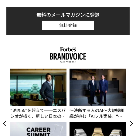
無料のメールマガジンに登録
無料登録
なく
内
Ja
グ
er」
実
ア
全
の
た
“泊まる”を超えて──エスパ
〜決断する人のAI〜大規模組
シオが描く、新しい日本のラ
織が挑む「AIフル実装」“使
グジュアリー（前編）
う”企業から“動く”企業へ【N
TTドコモビジネス×PwC】