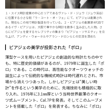
１・スイス時計産業の中心エリアであるヴァレ・ド・ジュウ（ジュウ渓谷）
に位置する小さな街「ラ・コート・オ・フェ」にて、ピアジェは創業され
た。現在もこの地で時計製造を行っている。２・ピアジェの創業家4代目で
あるイヴ・ピアジェは、大胆で華やかな時計を数多く生み出した人物。さ
らにピアジェを愛するセレブリティの集まり「ピアジェ・ソサエティ」を立
ち上げ、アンディ・ウォーホルやアラン・ドロンらとの交流を深めた
ピアジェの美学が投影された「ポロ」
薄型ケースを用いたピアジェの創造的な時計たちの中で
も、特に歴史的価値があるのが、1979年に誕生した「ポ
ロ」である。この時代は、高性能なクオーツウォッチの
誕生によって伝統的な機械式時計は時代遅れとされ、市
場から消えつつあった。しかしピアジェは“美しい時
計”を作るという美学のために、先端技術も積極的に取
り入れ、1976年に3.1㎜厚という当時世界最薄のクオー
ツ式ムーブメント、Cal.7Pを発表。そしてこのムーブメ
ントを搭載した「ポロ」を発表する。ちなみに「ポロ」