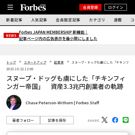
会員登録
ログイン
新着記事
人気記事
会員限定記事
カテゴリ
連載
コ
Forbes JAPAN MEMBERSHIP 新機能｜
NEWS
記事ページ内の広告表示を最小限にしました
トップ
スタートアップ
起業家
​​スヌープ・ドッグも虜にした「チキンフィ
2025.10.22 12:00
​​スヌープ・ドッグも虜にした「チキンフィ
ンガー帝国」 資産3.3兆円創業者の軌跡
Chase Peterson-Withorn | Forbes Staff
著者フォロー
記事を保存