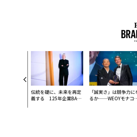
伝統を礎に、未来を再定
「誠実さ」は競争力に
義する 125年企業BAT
るか──WEOYモナコ
が挑むスモークレスな未
見た、くら寿司の経営
来
学