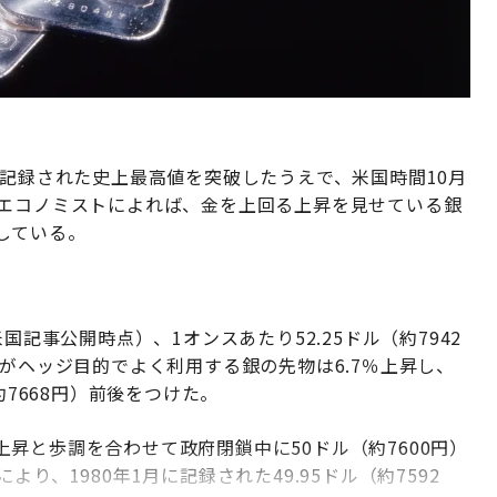
に記録された史上最高値を突破したうえで、米国時間10月
のエコノミストによれば、金を上回る上昇を見せている銀
している。
国記事公開時点）、1オンスあたり52.25ドル（約7942
家がヘッジ目的でよく利用する銀の先物は6.7％上昇し、
約7668円）前後をつけた。
昇と歩調を合わせて政府閉鎖中に50ドル（約7600円）
り、1980年1月に記録された49.95ドル（約7592