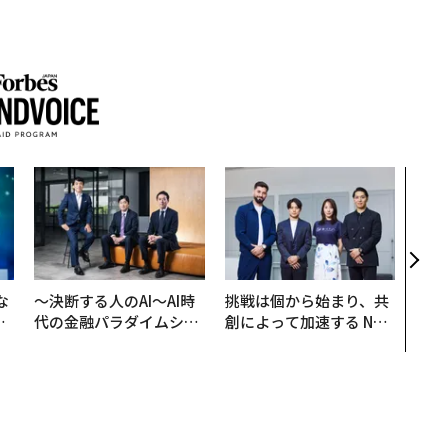
〜決
模組
装」
く”
ビジ
な
〜決断する人のAI〜AI時
挑戦は個から始まり、共
で
代の金融パラダイムシフ
創によって加速する NOR
哲
ト、「超個別化」の核心
QAIN JAPAN 特別座談会
【MUFG×ウェルスナビ
×PwC】