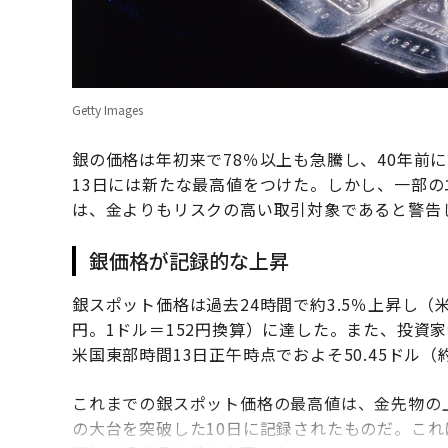
Getty Images
銀の価格は年初来で78％以上も急騰し、40年前
13日には新たな最高値をつけた。しかし、一部
は、金よりもリスクの高い取引対象であると警告
銀価格が記録的な上昇
銀スポット価格は過去24時間で約3.5％上昇し（米
円。1ドル＝152円換算）に達した。また、投資
米国東部時間13日正午時点でおよそ50.45ドル（
これまでの銀スポット価格の最高値は、金先物の上
の大台を突破した10日に記録されたものだ。これによ