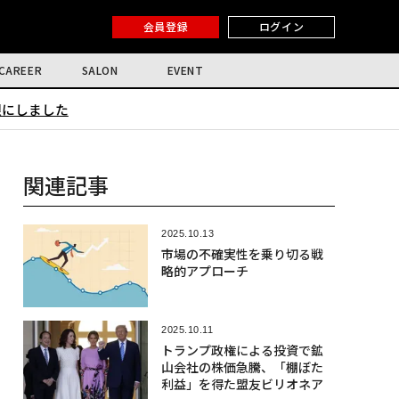
会員登録
ログイン
CAREER
SALON
EVENT
限にしました
関連記事
2025.10.13
市場の不確実性を乗り切る戦
略的アプローチ
2025.10.11
トランプ政権による投資で鉱
山会社の株価急騰、「棚ぼた
利益」を得た盟友ビリオネア