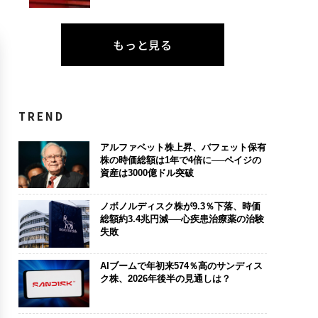
もっと見る
TREND
アルファベット株上昇、バフェット保有
株の時価総額は1年で4倍に──ペイジの
資産は3000億ドル突破
ノボノルディスク株が9.3％下落、時価
総額約3.4兆円減──心疾患治療薬の治験
失敗
AIブームで年初来574％高のサンディス
ク株、2026年後半の見通しは？