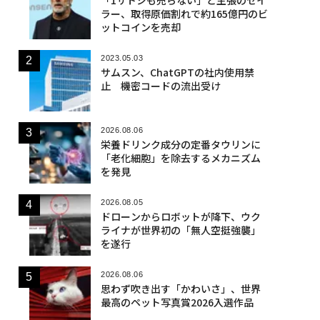
ラー、取得原価割れで約165億円のビ
ットコインを売却
2023.05.03
サムスン、ChatGPTの社内使用禁
止 機密コードの流出受け
2026.08.06
栄養ドリンク成分の定番タウリンに
「老化細胞」を除去するメカニズム
を発見
2026.08.05
ドローンからロボットが降下、ウク
ライナが世界初の「無人空挺強襲」
を遂行
2026.08.06
思わず吹き出す「かわいさ」、世界
最高のペット写真賞2026入選作品