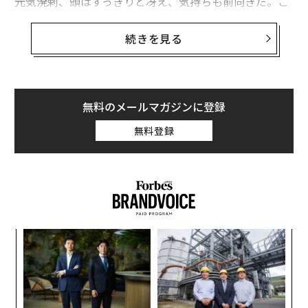
元気溌剌、頭はすっきりと冴え、気持ちも前向きだ。こ
の差は経営方針や能力から来るものではなく、人々が見
落としがちな「週末の過ごし方」から来ている可能性が
続きを見る
ある。
次々と押し寄せる難題に挑み、株主や世間の厳しい視線
にさらされるCEOにとって、週末は単なる休息の時間で
無料のメールマガジンに登録
はない。それは、エネルギーを回復させ、心のバランス
無料登録
を整え、次の一手を静かに準備するための戦略的な時間
だ。
ここでは世界の一流CEOが行っている「週末の7つの習
慣」を紹介しよう。これを実践することで、あなたの月
曜日、そして人生そのものが、新たな活力に満ちていく
〜
はずだ。
金
個
伝
ェ
る
モ