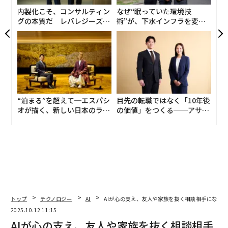
内製化こそ、コンサルティン
なぜ“眠っていた環境技
グの本質だ レバレジーズが
術”が、下水インフラを変え
実践する、次世代ファームの
たのか──産総研×月島JFE
全貌
アクアソリューションの10年
“泊まる”を超えて─エスパシ
目先の転職ではなく「10年後
オが描く、新しい日本のラグ
の価値」をつくる──アサイ
ジュアリー（中編）
ンの長期伴走型支援とは
トップ
テクノロジー
AI
AIが心の支え、友人や家族を抜く相談相手になる
2025.10.12 11:15
AIが心の支え、友人や家族を抜く相談相手