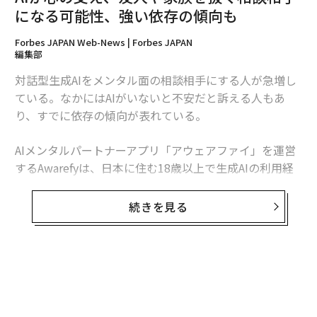
になる可能性、強い依存の傾向も
Forbes JAPAN Web-News | Forbes JAPAN
編集部
翻訳＝猪股るー
対話型生成AIをメンタル面の相談相手にする人が急増し
ている。なかにはAIがいないと不安だと訴える人もあ
2026年9月号発売中
り、すでに依存の傾向が表れている。
AIメンタルパートナーアプリ「アウェアファイ」を運営
最新号の購入はこちらから
するAwarefyは、日本に住む18歳以上で生成AIの利用経
験がある人たちを対象に行った調査で（分析対象834
メンバーシップに登録する
人）、AIが心の支えになってほしいと思う気持ちが、AI
続きを見る
依存を増長していることを明らかにした。
関連記事
AIが心の支え、友人や家族を抜く相談相手になる可能性、強い依存の傾向