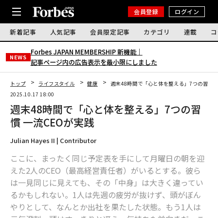
会員登録
ログイン
新着記事
人気記事
会員限定記事
カテゴリ
連載
コ
Forbes JAPAN MEMBERSHIP 新機能｜
NEWS
記事ページ内の広告表示を最小限にしました
トップ
ライフスタイル
健康
週末48時間で「心と体を整える」7つの習慣 
2025.10.17 18:00
週末48時間で「心と体を整える」7つの習
慣 一流CEOが実践
Julian Hayes II | Contributor
ここに、まったく同じ予定表を手にして月曜日の朝を迎
えた2人のCEO（最高経営責任者）がいるとする。彼ら
は一見同じに見えても、その「中身」は大きく違ってい
るかもしれない。1人は先週の疲労が抜けず、頭がぼん
やりとして、なんとか出社を果たした状態。もう1人は