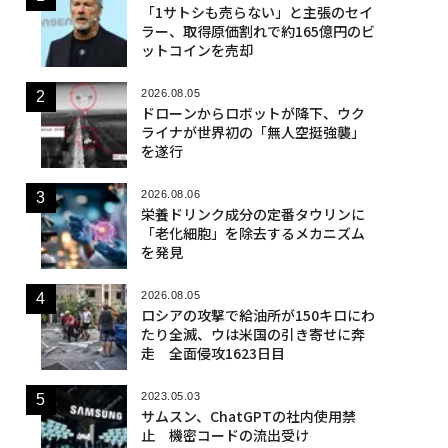
「1サトシも売らない」と主張のセイ
ラー、取得原価割れで約165億円のビ
ットコインを売却
2026.08.05
ドローンからロボットが降下、ウク
ライナが世界初の「無人空挺強襲」
を遂行
2026.08.06
栄養ドリンク成分の定番タウリンに
「老化細胞」を除去するメカニズム
を発見
2026.08.05
ロシアの攻撃で給油所が150キロにわ
たり全滅、ウは米国の引き寄せに奔
走 全面侵攻1623日目
2023.05.03
サムスン、ChatGPTの社内使用禁
止 機密コードの流出受け