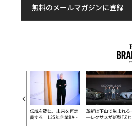
無料のメールマガジンに登録
伝統を礎に、未来を再定
革新は下山で生まれる
義する 125年企業BAT
─レクサスが新型TZと
が挑むスモークレスな未
Sに込めた「DISCOVE
来
R」の哲学