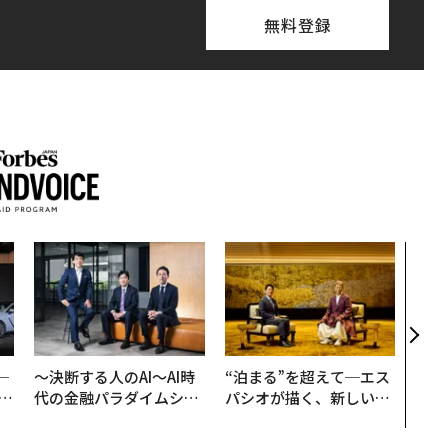
無料登録
なぜ
術”
変え
月島
ショ
─
〜決断する人のAI〜AI時
“泊まる”を超えて─エス
E
代の金融パラダイムシフ
パシオが描く、新しい日
ト、「超個別化」の核心
本のラグジュアリー（中
【MUFG×ウェルスナビ
編）