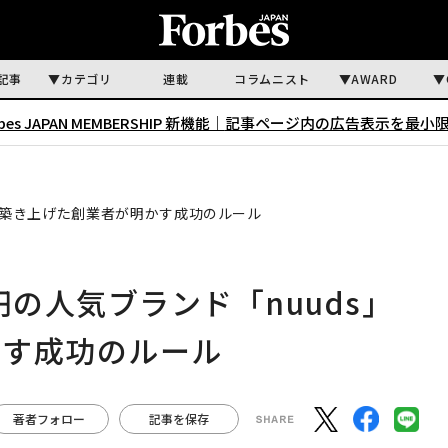
記事
カテゴリ
連載
コラムニスト
AWARD
rbes JAPAN MEMBERSHIP 新機能｜
記事ページ内の広告表示を最小
 を築き上げた創業者が明かす成功のルール
円の人気ブランド「nuuds」
かす成功のルール
著者フォロー
記事を保存