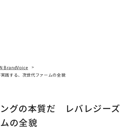
×PwC】
N BrandVoice
が実践する、次世代ファームの全貌
ィングの本質だ レバレジーズ
ームの全貌