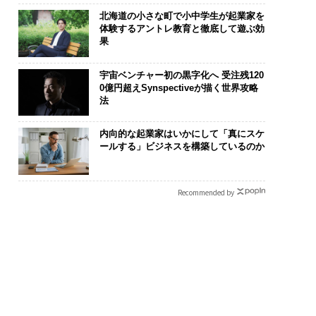
北海道の小さな町で小中学生が起業家を
体験するアントレ教育と徹底して遊ぶ効
果
宇宙ベンチャー初の黒字化へ 受注残120
0億円超えSynspectiveが描く世界攻略
法
ンディション」が成
挑戦は個から始まり、共
伝統を礎に、
内向的な起業家はいかにして「真にスケ
右する――「BAKUN
創によって加速する NOR
義する 125年
ールする」ビジネスを構築しているのか
のTENTIALが支える
QAIN JAPAN 特別座談会
が挑むスモー
戦者の明日」
来
Recommended by