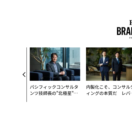
パシフィックコンサルタ
内製化こそ、コンサル
ンツ技師長の"北極星"。
ィングの本質だ レバ
災害への無力感を乗り越
ジーズが実践する、次
え見つけた、防災一筋20
代ファームの全貌
年の答え