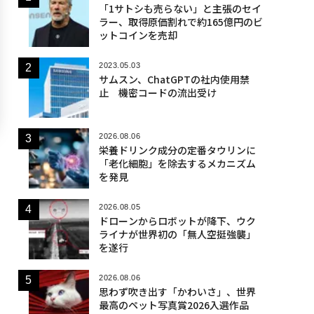
「1サトシも売らない」と主張のセイ
ラー、取得原価割れで約165億円のビ
ットコインを売却
2023.05.03
サムスン、ChatGPTの社内使用禁
止 機密コードの流出受け
2026.08.06
栄養ドリンク成分の定番タウリンに
「老化細胞」を除去するメカニズム
を発見
2026.08.05
ドローンからロボットが降下、ウク
ライナが世界初の「無人空挺強襲」
を遂行
2026.08.06
思わず吹き出す「かわいさ」、世界
最高のペット写真賞2026入選作品