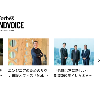
「コ
果を左
E」
「挑
テ
エンジニアのためのサウ
「老舗は常に新しい」。
レ
ナ併設オフィス「Mobiu
創業360年ＹＵＡＳＡと
世
s Park」がオープン──
カクシンCEO田尻望が語
タマディックが健康経営
る、AIを超える人の価値
を徹底する理由