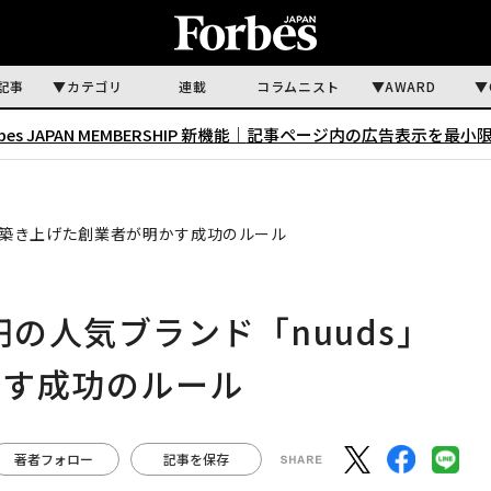
記事
カテゴリ
連載
コラムニスト
AWARD
rbes JAPAN MEMBERSHIP 新機能｜
記事ページ内の広告表示を最小
 を築き上げた創業者が明かす成功のルール
円の人気ブランド「nuuds」
かす成功のルール
著者フォロー
記事を保存