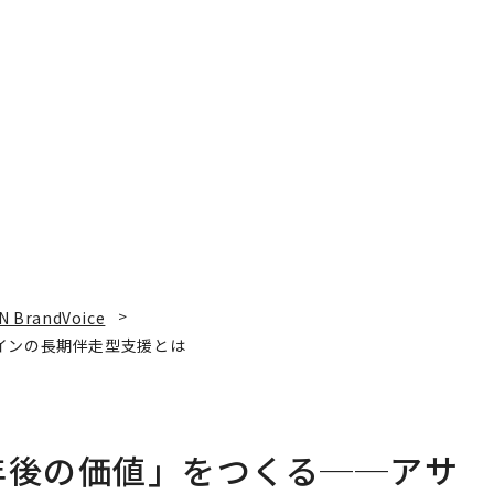
N BrandVoice
インの長期伴走型支援とは
年後の価値」をつくる──アサ