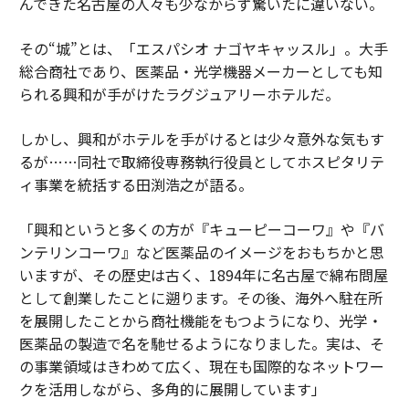
んできた名古屋の人々も少なからず驚いたに違いない。
その“城”とは、「エスパシオ ナゴヤキャッスル」。大手
総合商社であり、医薬品・光学機器メーカーとしても知
られる興和が手がけたラグジュアリーホテルだ。
しかし、興和がホテルを手がけるとは少々意外な気もす
るが……同社で取締役専務執行役員としてホスピタリテ
ィ事業を統括する田渕浩之が語る。
「興和というと多くの方が『キューピーコーワ』や『バ
ンテリンコーワ』など医薬品のイメージをおもちかと思
いますが、その歴史は古く、1894年に名古屋で綿布問屋
として創業したことに遡ります。その後、海外へ駐在所
を展開したことから商社機能をもつようになり、光学・
医薬品の製造で名を馳せるようになりました。実は、そ
の事業領域はきわめて広く、現在も国際的なネットワー
クを活用しながら、多角的に展開しています」