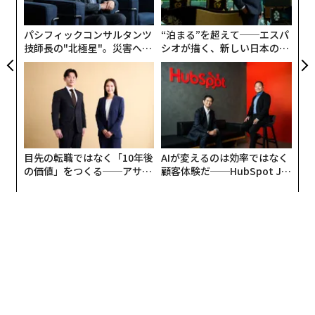
モ
パシフィックコンサルタンツ
“泊まる”を超えて──エスパ
技師長の"北極星"。災害への
シオが描く、新しい日本のラ
無力感を乗り越え見つけた、
グジュアリー（前編）
防災一筋20年の答え
目先の転職ではなく「10年後
AIが変えるのは効率ではなく
の価値」をつくる──アサイ
顧客体験だ──HubSpot Ja
ンの長期伴走型支援とは
panが語る「Grow Better」
な組織のつくり方