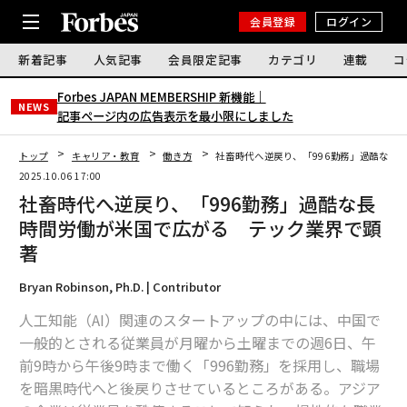
会員登録
ログイン
新着記事
人気記事
会員限定記事
カテゴリ
連載
コ
Forbes JAPAN MEMBERSHIP 新機能｜
NEWS
記事ページ内の広告表示を最小限にしました
トップ
キャリア・教育
働き方
社畜時代へ逆戻り、「996勤務」過酷な長
2025.10.06 17:00
社畜時代へ逆戻り、「996勤務」過酷な長
時間労働が米国で広がる テック業界で顕
著
Bryan Robinson, Ph.D. | Contributor
人工知能（AI）関連のスタートアップの中には、中国で
一般的とされる従業員が月曜から土曜までの週6日、午
前9時から午後9時まで働く「996勤務」を採用し、職場
を暗黒時代へと後戻りさせているところがある。アジア