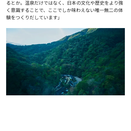
るとか。温泉だけではなく、日本の文化や歴史をより強
く意識することで、ここでしか味わえない唯一無二の体
験をつくりだしています」
かつて伊達政宗が小田原攻めの際に滞在し、戦の疲れを癒したと伝わる温
泉地。早川沿いの渓谷に9棟のヴィラが点在する「エスパシオ 箱根迎賓館
麟鳳亀龍」（神奈川・箱根）。