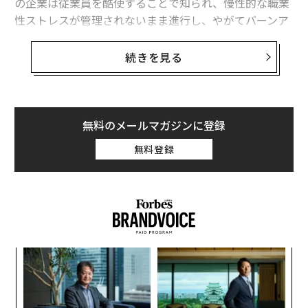
の企業は従業員を酷使することで知られ、慢性的な職業
性ストレスが管理されないまま進行し、やがてバーンア
ウト（燃え尽き症候群）に至る。これが放置されれば、
過労死につながることもある。
続きを見る
996勤務が行われている分野
ワークライフバランスやフレックスタイム制を奨励する
無料のメールマガジンに登録
取り組みにもかかわらず、米国の一部の企業では最近、
従業員が週末を削って「
996勤務
」という過酷な労働を
無料登録
こなしている。専門家は、従業員を週72時間働かせる99
6勤務は、企業による虐待だと指摘している。
996勤務は中国で一般的なものとしてよく知られている
が、米国でも、抜きん出た存在になりたければもっと多
くの企業が996勤務を導入すべきだと主張する声があ
小1
挑
る。しかし専門家は、この過重労働はバーンアウトやス
にし
よっ
PA
トレスにつながり、ワークライフバランスに悪影響を及
伝
ぼすと主張している。
る