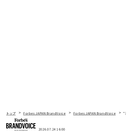
トップ
Forbes JAPAN BrandVoice
Forbes JAPAN BrandVoice
“泊
2026.07.24 16:00