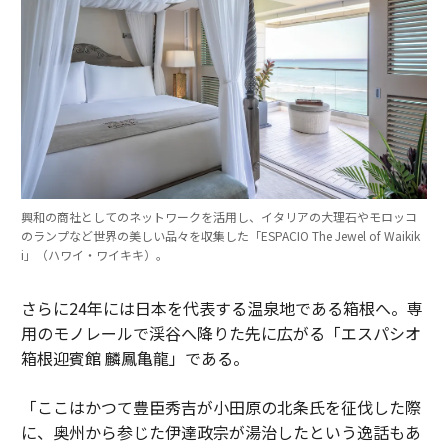
興和の商社としてのネットワークを活用し、イタリアの大理石やモロッコ
のランプなど世界の美しい品々を収集した「ESPACIO The Jewel of Waikik
i」（ハワイ・ワイキキ）。
さらに24年には日本を代表する温泉地である箱根へ。専
用のモノレールで渓谷へ降りた先に広がる「エスパシオ
箱根迎賓館 麟鳳亀龍」である。
「ここはかつて豊臣秀吉が小田原の北条氏を征伐した際
に、奥州から参じた伊達政宗が湯治したという逸話もあ