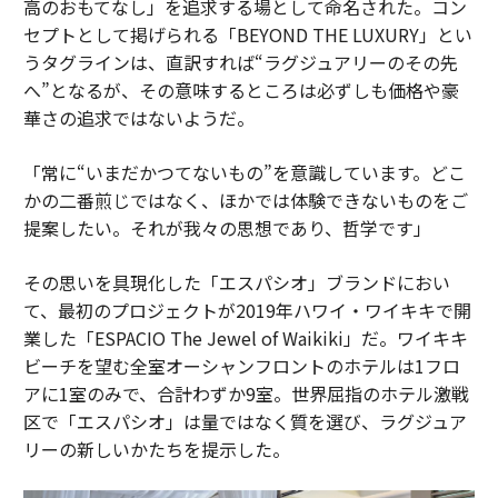
高のおもてなし」を追求する場として命名された。コン
セプトとして掲げられる「BEYOND THE LUXURY」とい
うタグラインは、直訳すれば“ラグジュアリーのその先
へ”となるが、その意味するところは必ずしも価格や豪
華さの追求ではないようだ。
「常に“いまだかつてないもの”を意識しています。どこ
かの二番煎じではなく、ほかでは体験できないものをご
提案したい。それが我々の思想であり、哲学です」
その思いを具現化した「エスパシオ」ブランドにおい
て、最初のプロジェクトが2019年ハワイ・ワイキキで開
業した「ESPACIO The Jewel of Waikiki」だ。ワイキキ
ビーチを望む全室オーシャンフロントのホテルは1フロ
アに1室のみで、合計わずか9室。世界屈指のホテル激戦
区で「エスパシオ」は量ではなく質を選び、ラグジュア
リーの新しいかたちを提示した。