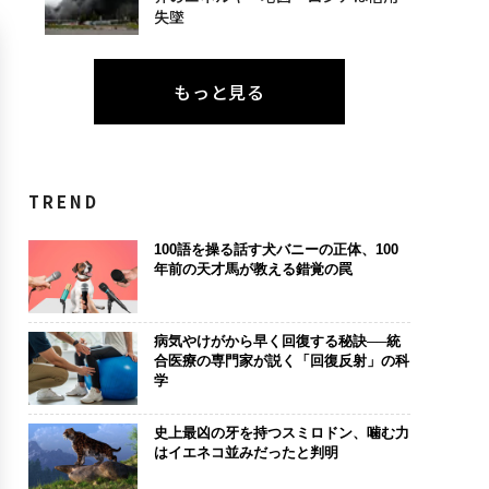
失墜
もっと見る
TREND
100語を操る話す犬バニーの正体、100
年前の天才馬が教える錯覚の罠
病気やけがから早く回復する秘訣──統
合医療の専門家が説く「回復反射」の科
学
史上最凶の牙を持つスミロドン、噛む力
はイエネコ並みだったと判明