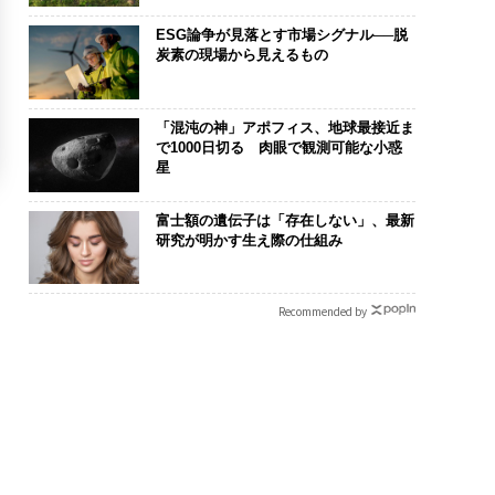
ESG論争が見落とす市場シグナル──脱
炭素の現場から見えるもの
「混沌の神」アポフィス、地球最接近ま
で1000日切る 肉眼で観測可能な小惑
星
富士額の遺伝子は「存在しない」、最新
研究が明かす生え際の仕組み
Recommended by