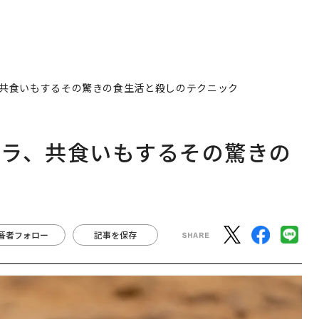
共食いもするその驚きの食生活と殺しのテクニック
ブラ、共食いもするその驚きの
ク
著者フォロー
記事を保存