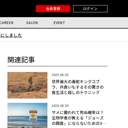
会員登録
ログイン
CAREER
SALON
EVENT
限にしました
関連記事
2025.05.05
世界最大の毒蛇キングコブ
ラ、共食いもするその驚きの
食生活と殺しのテクニック
2025.06.30
サメに襲われて死ぬ確率は？
生物学者が教える「ジョーズ
の餌食」にならないための3つ