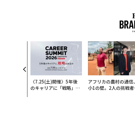
〈7.25(土)開催〉5年後
アフリカの農村の通信
のキャリアに「戦略」は
小1の壁。2人の挑戦者
あるか。トップエグゼク
手にした「次なる武器
ティブのキャリアに触れ
る1日│CAREER SUMMI
T 2026