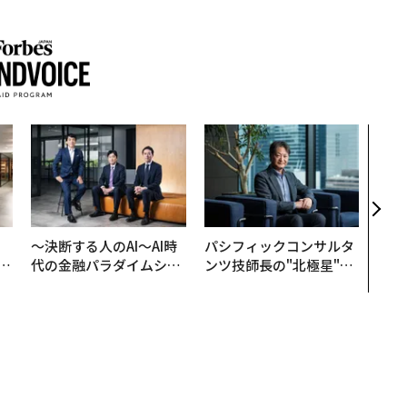
【7
継に
う視
経営
判断
、
〜決断する人のAI〜AI時
パシフィックコンサルタ
が
代の金融パラダイムシフ
ンツ技師長の"北極星"。
」
ト、「超個別化」の核心
災害への無力感を乗り越
【MUFG×ウェルスナビ
え見つけた、防災一筋20
×PwC】
年の答え