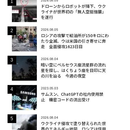
2026.08.05
ドローンからロボットが降下、ウク
ライナが世界初の「無人空挺強襲」
を遂行
2026.08.05
ロシアの攻撃で給油所が150キロにわ
たり全滅、ウは米国の引き寄せに奔
走 全面侵攻1623日目
2026.08.04
暗い空にペルセウス座流星群の流れ
星を探し、はくちょう座を目印に天
の川を辿る 今週の夜空
2023.05.03
サムスン、ChatGPTの社内使用禁
止 機密コードの流出受け
2026.08.04
ウクライナ侵攻で塗り替えられた世
界のエネルギー地図 ロシアは信用