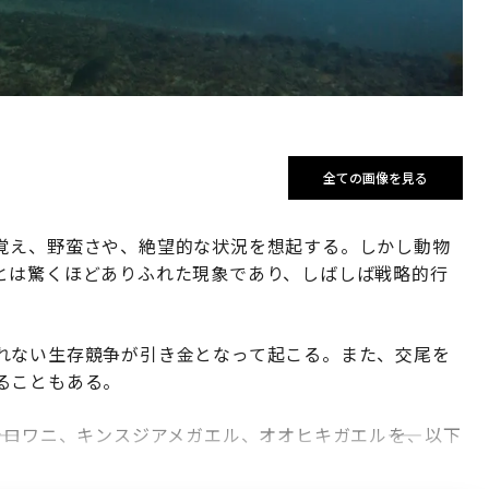
全ての画像を見る
覚え、野蛮さや、絶望的な状況を想起する。しかし動物
とは驚くほどありふれた現象であり、しばしば戦略的行
れない生存競争が引き金となって起こる。また、交尾を
ることもある。
シロワニ、キンスジアメガエル、オオヒキガエル――を、以下