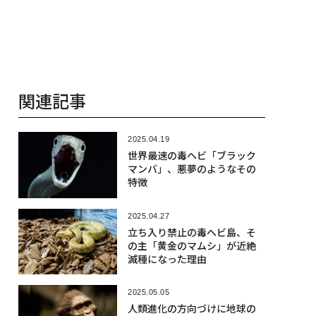
関連記事
2025.04.19
世界最速の毒ヘビ「ブラック
マンバ」、悪夢のようなその
特徴
2025.04.27
立ち入り禁止の毒へビ島、そ
の主「黄金のマムシ」が近絶
滅種になった理由
2025.05.05
人類進化の方向づけに地球の