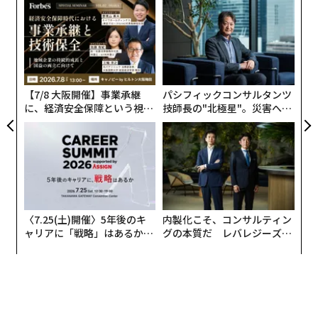
目
の
advertisement
ン
伝
る
モ
【7/8 大阪開催】事業承継
パシフィックコンサルタンツ
に、経済安全保障という視点
技師長の"北極星"。災害への
が加わるとき──経営者が問
無力感を乗り越え見つけた、
われる新たな判断軸
防災一筋20年の答え
〈7.25(土)開催〉5年後のキ
内製化こそ、コンサルティン
ャリアに「戦略」はあるか。
グの本質だ レバレジーズが
トップエグゼクティブのキャ
実践する、次世代ファームの
リアに触れる1日│CAREER S
全貌
UMMIT 2026