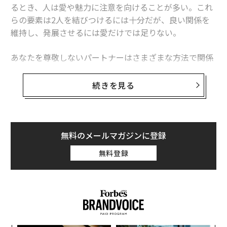
るとき、人は愛や魅力に注意を向けることが多い。これ
らの要素は2人を結びつけるには十分だが、良い関係を
維持し、発展させるには愛だけでは足りない。
関連記事
あなたを尊敬しないパートナーはさまざまな方法で関係
の力学をあっという間に不健全なものにしかねない。ま
パートナーが「あなたを尊敬しているか」が分かる、見過ごしやすい「3つ
だお互いを深く想い、愛はあるかもしれないが、尊敬が
のサイン」
続きを見る
なければ境界線は越えられず、対立は解決されるどころ
「沈黙」は言葉に勝ることも──心理学者が解説、恋愛関係にもたらす「4
かエスカレートするばかりだ。やがて信頼と親密さが失
つの利点」
われていく。
相手が長続きする「信頼できる恋愛パートナー」だと確信できる3つの兆候
無料のメールマガジンに登録
2024年の
研究
では、恋愛関係における尊敬がコミットメ
無料登録
決定的な原因にならないが、「ゆるやかな別れ」につながる4つの人間関係
ントにどのような影響を与えるかを調べた。研究者たち
は2種類の尊敬に着目した。
パートナーがあなたを「試す」──心理学者が解説する「解決のための5ス
テップ」
タグ：
心理学
恋愛
人間関係
コミュニケーション