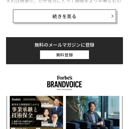
えれば尚更だ。だが双方にとって関係をより平等なもの
にしようとするあまり、気づかないうちにお互いの言動
を点数に変え始めてしまうカップルもいるのではないだ
続きを見る
ろうか。
専門誌『Personality and Social Psychology Bulletin
（パーソナリティ・アンド・ソーシャル・サイコロジ
無料のメールマガジンに登録
ー・ブレティン）』に掲載された新しい
研究
によると、
無料登録
一部のカップルはそうなってしまう可能性があるとい
う。研究の主執筆者であるヘヨン・ギデオン・パクは心
理学専門サイトPsyPost（サイポスト）との
インタビュー
で次のように説明している。「現代の恋愛
はますます取引的なものになってきているという、社会
的な懸念が高まっている。人は愛を感情的なつながりと
目
してではなく、ギブ・アンド・テイクを展開するものと
の
いうアプローチをしている」。
ン
伝
る
この懸念を踏まえ、パクらの研究チームはこのような
モ