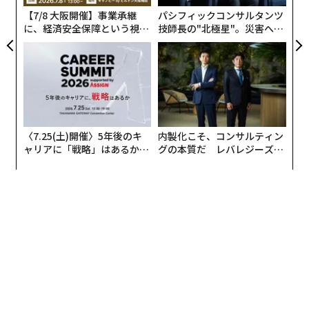
「自分がしたことと同じだけを相手にも求める」的な考
【7/8 大阪開催】事業承継
パシフィックコンサルタンツ
え方が恋愛関係の行方にどう影響するかを調査すること
に、経済安全保障という視点
技師長の"北極星"。災害への
にした。調査結果の詳細は以下の通りだ。
が加わるとき──経営者が問
無力感を乗り越え見つけた、
われる新たな判断軸
防災一筋20年の答え
〈7.25(土)開催〉5年後のキ
内製化こそ、コンサルティン
ャリアに「戦略」はあるか。
グの本質だ レバレジーズが
トップエグゼクティブのキャ
実践する、次世代ファームの
リアに触れる1日│CAREER S
全貌
UMMIT 2026