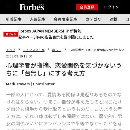
会員登録
ログイン
新着記事
人気記事
会員限定記事
カテゴリ
連載
コ
Forbes JAPAN MEMBERSHIP 新機能｜
NEWS
記事ページ内の広告表示を最小限にしました
トップ
ライフスタイル
暮らし
心理学者が指摘、恋愛関係を気づかないう
2025.09.30 18:00
心理学者が指摘、恋愛関係を気づかないう
ちに「台無し」にする考え方
Mark Travers | Contributor
一部の人にとって、愛情ある関係は見返りあるものでな
ければならない。つまり、自分が与えたものと同じだけ
を自分も相手から受け取るというものだ。このような考
え方は、それ自体は必ずしも問題ではない。歴史的に男
女の関係がいかにアンバランスで平等でなかったかを考