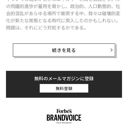
の飛躍的進歩が雇用を脅かし、政治的、人口動態的、社
国家安全保障は共有された責任であり、あらゆるレベル
会的混乱があらゆる場所で衝突する中、我々は破壊的変
での投資と連携が必要である。しかし、地域の回復力に
化が新たな常態となる時代に突入したのかもしれない。
対する連邦支援が減少する中、都市や州はより多くの責
問題は、それにどう対処するかである。
任を担うようになっている。幸いなことに、彼らはゼロ
から始めるわけではない。産業界はすでにAI、サイバー
この絶え間ない加速の新時代において、従来の計画手法
セキュリティ、重要インフラにおいて大きな役割を果た
は通用しなくなった。従来型の計画だけに頼るリーダー
しており、都市には自らの価値観を反映した官民連携の
続きを見る
は、事態に反応するだけで、常に問題対応に追われ、後
解決策を形成する機会がある。
手に回ることになるだろう。複合的な破壊的変化によっ
て定義される時代において、リーダーは漸進的な計画、
シカゴはこのダイナミクスを示している。同市は国内
四半期ごとの指標、あるいは昨日の前提だけに頼ること
最大の金融センターの一つ
であり、中西部の主要な経済
無料のメールマガジンに登録
はできない。
エンジンでありながら、最も人口統計学的に複雑な都市
無料登録
ハブの一つでもある。その近接性は重要である。政策、
この瞬間が求めているのは、まったく異なる規律であ
産業、コミュニティグループからの地域リーダーは、連
る。未来学者やビジョナリーのように考え、未来をナビ
邦機関にはできない方法で住民のニーズを反映できる。
ゲートする方法を再発明する能力だ。
例えばシカゴでは、有色人種の少女たちは、市民参加や
経済参加の能力を制限する持続的な個人的安全保障上の
これが、カリフォルニア州セントラルコースト地域で開