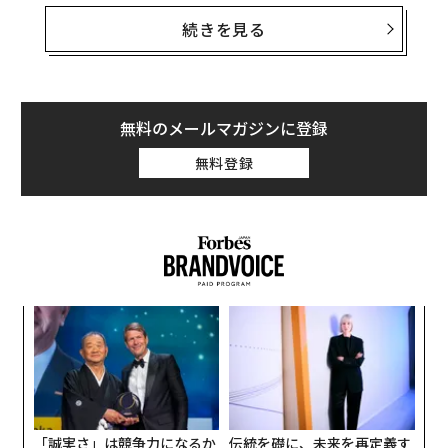
家安全保障は領土防衛という狭い概念から、国家の生活
続きを見る
様式
、その制度、経済、文化的価値を、どれほど遠く拡
散していようとも、あらゆる想定される脅威から守ると
いう包括的な戦略へと進化した。第二次世界大戦以降、
この考え方は米国が相互接続された世界における力と保
無料のメールマガジンに登録
護をどのように捉えるかを形作り、重要な真実を浮き彫
無料登録
りにしてきた：国家安全保障は軍事力以上のものであ
る。
しかし今日、この複雑な理解は解釈の過程で失われてし
まった。この用語は拡大かつ曖昧になった。政治学者ダ
ニエル・ドレズナーはフォーリン・アフェアーズ誌で
〜
「すべてが国家安全保障になった」
と指摘し、その明確
織
さが薄れる一方で、その重要性が増大したと述べてい
う
な
る。誰が国家安全保障を定義し、どのように定義するか
T
術
は、社会のあらゆる側面に影響を与える。
た
ア
「誠実さ」は競争力になるか
伝統を礎に、未来を再定義す
実際には、国家安全保障は主に連邦政府の責任であり続