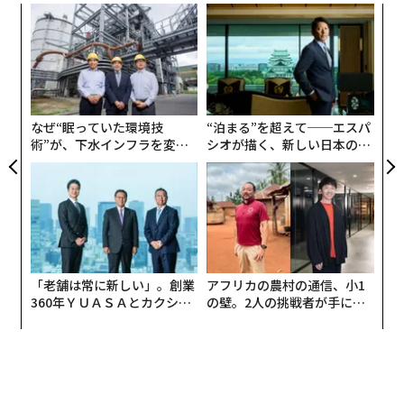
脅威に直面している。
AIによるディープフェイク
や
A
催された2026年
REACHアイデア・アクション・サミット
気候変動による避難
を含む現代の安全保障上の脅威のほ
顧客
で、
I.F.T.F.（未来研究所）
の著名な未来学者
とんどは、女性や少女に不均衡な影響を与える。彼女た
pa
レイチェル・ハッチ
氏が最近伝えた中心的なメッセージ
パ
ちの安全が損なわれると、都市の集団的回復力も損なわ
な
技
だった。「未来はあまりにも複雑で不確実、かつ組み合
れる。女性が多数を占める都市では、彼女たちの不安は
無
わせ的であるため、予測することはできません」とハッ
都市と国家の未来への脅威となる。
防
なぜ“眠っていた環境技
“泊まる”を超えて──エスパ
チ氏は、カリフォルニア大学サンタバーバラ校キャンパ
術”が、下水インフラを変え
シオが描く、新しい日本のラ
スに集まった産業界、政府、非営利団体のリーダーたち
産業界も責任を負っている。米国のサプライチェーンの
たのか──産総研×月島JFE
グジュアリー（前編）
に語った。
大部分を所有・運営しているからだ。企業は、共有を可
アクアソリューションの10年
能にするデータ管理システムを優先し、サプライヤーを
「もし誰かが未来を予測できると装っているなら、おそ
多様化し、生産を現地化するか、地域備蓄に共同出資す
らくその人は信用すべきではありません。しかし、我々
ることで、サプライチェーンの回復力に貢献できる。こ
にできることは、クライアントが未来がどのように異な
れらの
取り組みの多く
は、新型コロナウイルス対応の中
「老舗は常に新しい」。創業
アフリカの農村の通信、小1
る可能性があるかについて、より体系的かつ創造的に考
で実施された。
360年ＹＵＡＳＡとカクシン
の壁。2人の挑戦者が手にし
える手助けをすることです。そして、我々を前進させる
CEO田尻望が語る、AIを超え
た「次なる武器」
ための特定の未来学者のツールを採用することです」
都市はまた、サイバーセキュリティの最前線に位置して
る人の価値
いる。シカゴでは、ユナイテッド航空、エクセロン、マ
I.F.T.F.は1968年に、長期的な社会的・技術的変化を研究
クドナルドなどのグローバル企業が、同市を高価値の標
するために設立された。カリフォルニア州パロアルトに