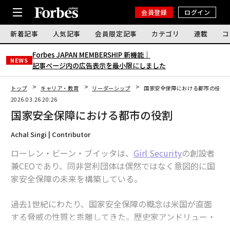
会員登録
ログイン
新着記事
人気記事
会員限定記事
カテゴリ
連載
コ
Forbes JAPAN MEMBERSHIP 新機能｜
NEWS
記事ページ内の広告表示を最小限にしました
トップ
キャリア・教育
リーダーシップ
国家安全保障における都市の役割
2026.03.26 20:26
国家安全保障における都市の役割
Achal Singi | Contributor
ローレン・ビーン・ブイッタは、
Girl Security
の創設者
兼CEOであり、同非営利団体は偶然ではなく意図的に国
家安全保障の未来を構築している。
過去1世紀にわたり、国家安全保障の概念は米国が直面
する脅威の性質と乖離してきた。歴史家アンドリュー・
プレストンが『Total Defense』で
述べている
ように、国