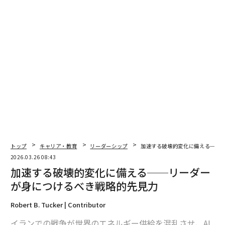
に最も近い存在である。
私はシカゴを拠点とする国家安全保障シンクタンクで若
手アナリストとして働いていた時、初めてこれを目の当
たりにした。2003年、シカゴ市はTOPOFF 2に参加し
た。これはシアトルでの放射線攻撃とシカゴでの肺ペス
ト放出をシミュレートした国家テロ対応演習だった。25
の連邦、州、地方機関が参加した4日間の演習は強力な
教訓となった：効果的な危機対応は、連邦政府の指揮だ
けでなく、地域レベルの連携にも同様に依存している。
さらに、一般市民も重要な役割を担っている。
トップ
キャリア・教育
リーダーシップ
加速する破壊的変化に備える──
その教訓は、新型コロナウイルスパンデミックとサプラ
2026.03.26 08:43
イチェーンへの影響によってさらに深まった。この危機
加速する破壊的変化に備える──リーダー
は、私たちのシステムがいかに脆弱で相互依存している
が身につけるべき戦略的先見力
かを明らかにした。国家的対応には、州・地方政府だけ
でなく、産業界や市民社会、教育者、交通機関労働者、
Robert B. Tucker | Contributor
宗教指導者、コミュニティ組織者なども必要だった。
イランでの戦争が世界のエネルギー供給を混乱させ、AI