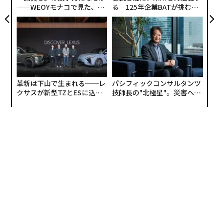
──WEOYモナコで見た、く
る 125年企業BATが挑むス
け、その言説や投資の多くは防衛に集中してきた。Girl
ら寿司の経営哲学
モークレスな未来
Securityでの私たちの活動が示すように、若者との対話
からは、ほとんどのコミュニティがこれに対して疎外感
を抱いていることが明らかになる。このモデルは、パン
デミックや気候不安定性からサイバー攻撃やAIによる選
挙干渉まで、私たちが現在直面している脅威の複雑さと
革新は下山で生まれる──レ
パシフィックコンサルタンツ
合致していない。これらの課題は国家的な規模を持つ
クサスが新型TZとESに込め
技師長の"北極星"。災害への
が、最も鋭く感じられるのは家庭、コミュニティ、そし
た「DISCOVER」の哲学
無力感を乗り越え見つけた、
て都市においてである。
防災一筋20年の答え
多くの専門家は、米国が直面する課題に対してより包括
的なアプローチを取り入れるために国家安全保障の
再定義
を求めると同時に、国家安全保障の物語、戦略、
解決策について新たな思考法を促している。連邦投資が
減少する中、都市は重要な役割を担っている。都市は交
通、エネルギー、医療、情報システムなどの人々が依存
するインフラや、それらを支えるコミュニティや労働力