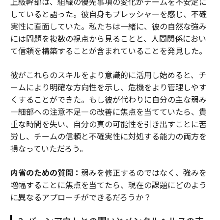
上級幹部は、組織の優先事項の変化がチームを不安定に
していると語った。彼自身もプレッシャーを感じ、不確
実性に直面していた。私たちは一緒に、彼の自然な強み
には問題を複数の視点から見ることと、人間関係におい
て信頼を構築することが含まれていることを発見した。
彼がこれらのスキルをより意識的に活用し始めると、チ
ームにより明確な方向性を示し、危機をより管理しやす
くすることができた。もし彼が代わりに自分の主な弱み
—細部への注意不足—の改善に焦点を当てていたら、貴
重な時間を失い、自分の真の可能性を引き出すことに苦
労し、チームの信頼と不確実性に対処する能力の両方を
損なっていただろう。
内省のための質問：
弱みを修正するのではなく、強みを
増幅することに焦点を当てたら、現在の課題にどのよう
に異なるアプローチができるだろうか？