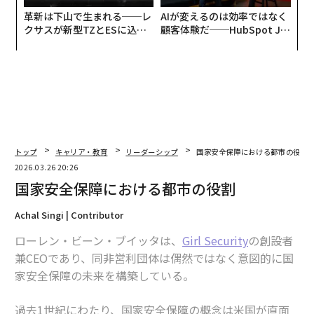
革新は下山で生まれる──レ
AIが変えるのは効率ではなく
クサスが新型TZとESに込め
顧客体験だ──HubSpot Ja
た「DISCOVER」の哲学
panが語る「Grow Better」
な組織のつくり方
トップ
キャリア・教育
リーダーシップ
国家安全保障における都市の役割
2026.03.26 20:26
国家安全保障における都市の役割
Achal Singi | Contributor
ローレン・ビーン・ブイッタは、
Girl Security
の創設者
兼CEOであり、同非営利団体は偶然ではなく意図的に国
家安全保障の未来を構築している。
過去1世紀にわたり、国家安全保障の概念は米国が直面