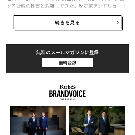
する脅威の性質と乖離してきた。歴史家アンドリュー・
プレストンが『Total Defense』で
述べている
ように、国
家安全保障は領土防衛という狭い概念から、国家の生活
続きを見る
様式
、その制度、経済、文化的価値を、どれほど遠く拡
散していようとも、あらゆる想定される脅威から守ると
いう包括的な戦略へと進化した。第二次世界大戦以降、
この考え方は米国が相互接続された世界における力と保
無料のメールマガジンに登録
護をどのように捉えるかを形作り、重要な真実を浮き彫
無料登録
りにしてきた：国家安全保障は軍事力以上のものであ
る。
しかし今日、この複雑な理解は解釈の過程で失われてし
まった。この用語は拡大かつ曖昧になった。政治学者ダ
ニエル・ドレズナーはフォーリン・アフェアーズ誌で
るか
“
「すべてが国家安全保障になった」
と指摘し、その明確
、く
オ
さが薄れる一方で、その重要性が増大したと述べてい
ジ
挑
る。誰が国家安全保障を定義し、どのように定義するか
よっ
は、社会のあらゆる側面に影響を与える。