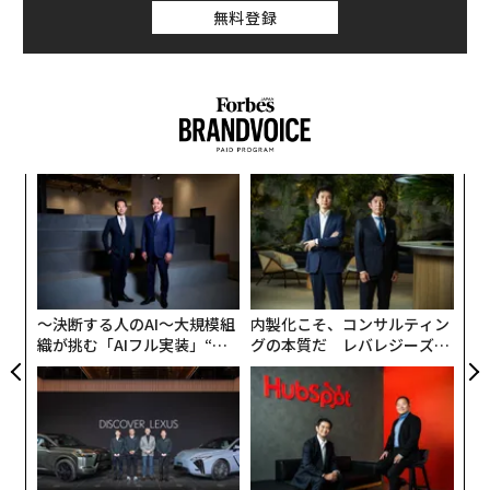
無料登録
るか
“
、く
オ
ジ
挑
よっ
PA
〜決断する人のAI〜大規模組
内製化こそ、コンサルティン
織が挑む「AIフル実装」“使
グの本質だ レバレジーズが
う”企業から“動く”企業へ【N
実践する、次世代ファームの
TTドコモビジネス×PwC】
全貌