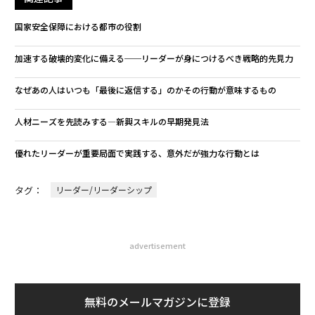
国家安全保障における都市の役割
加速する破壊的変化に備える──リーダーが身につけるべき戦略的先見力
なぜあの人はいつも「最後に返信する」のか――その行動が意味するもの
人材ニーズを先読みする―新興スキルの早期発見法
優れたリーダーが重要局面で実践する、意外だが強力な行動とは
タグ：
リーダー/リーダーシップ
advertisement
無料のメールマガジンに登録