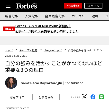
会員登録
ログイン
新着記事
人気記事
会員限定記事
カテゴリ
連載
コ
Forbes JAPAN MEMBERSHIP 新機能｜
NEWS
記事ページ内の広告表示を最小限にしました
トップ
キャリア・教育
リーダーシップ
自分の強みを活かすことがかつてな
2026.03.26 20:31
自分の強みを活かすことがかつてないほど
重要な3つの理由
Gamze Acar Bayraktaroglu | Contributor
著者フォロー
記事を保存
Shutterstock.com