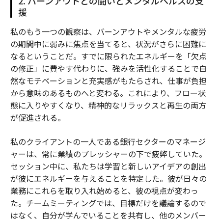
2. バーンアウトとの闘いとメンタルヘルスの支
援
私のもう一つの観察は、バーンアウトやメンタルな疲労
の期間中に弱みに焦点を当てると、状況がさらに困難に
なるということだ。すでに限られたエネルギーを「欠点
の修正」に費やす代わりに、強みを活性化することで自
然なモチベーションと充実感がもたらされ、仕事が負担
から意味のあるものへと変わる。これにより、フロー状
態に入りやすくなり、精神的なリラックスと再生の両方
が促進される。
私のクライアントの一人である銀行セクターのマネージ
ャーは、常に業績のプレッシャーの下で疲弊していた。
セッション中に、私たちは学習と新しいアイデアの創出
が彼にエネルギーを与えることを特定した。彼が日々の
業務にこれらを取り入れ始めると、彼の視点が変わっ
た。チームミーティングでは、目標だけを議論するので
はなく、自分が学んでいることを共有し、他のメンバー