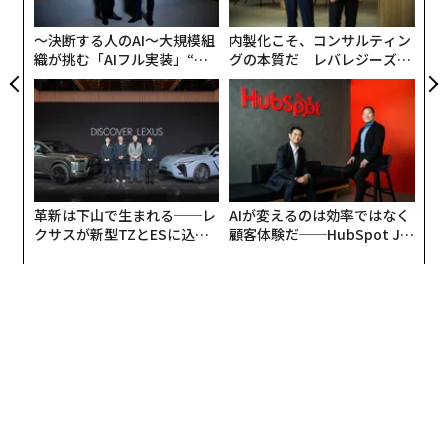
PA
〜決断する人のAI〜大規模組
内製化こそ、コンサルティン
実際には、国家安全保障は主に連邦政府の責任であり続
織が挑む「AIフル実装」“使
グの本質だ レバレジーズが
け、その言説や投資の多くは防衛に集中してきた。Girl
う”企業から“動く”企業へ【N
実践する、次世代ファームの
Securityでの私たちの活動が示すように、若者との対話
TTドコモビジネス×PwC】
全貌
からは、ほとんどのコミュニティがこれに対して疎外感
を抱いていることが明らかになる。このモデルは、パン
デミックや気候不安定性からサイバー攻撃やAIによる選
挙干渉まで、私たちが現在直面している脅威の複雑さと
革新は下山で生まれる──レ
AIが変えるのは効率ではなく
合致していない。これらの課題は国家的な規模を持つ
クサスが新型TZとESに込め
顧客体験だ──HubSpot Ja
が、最も鋭く感じられるのは家庭、コミュニティ、そし
た「DISCOVER」の哲学
panが語る「Grow Better」
て都市においてである。
な組織のつくり方
多くの専門家は、米国が直面する課題に対してより包括
的なアプローチを取り入れるために国家安全保障の
再定義
を求めると同時に、国家安全保障の物語、戦略、
解決策について新たな思考法を促している。連邦投資が
減少する中、都市は重要な役割を担っている。都市は交
通、エネルギー、医療、情報システムなどの人々が依存