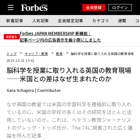
会員登録
ログイン
新着記事
人気記事
会員限定記事
カテゴリ
連載
コ
Forbes JAPAN MEMBERSHIP 新機能｜
NEWS
記事ページ内の広告表示を最小限にしました
トップ
キャリア・教育
教育
脳科学を授業に取り入れる英国の教育現場—
2025.10.31 15:41
脳科学を授業に取り入れる英国の教育現場
——米国との差はなぜ生まれたのか
Sara Schapiro | Contributor
なぜ英国の教室では米国の学習科学を積極的に取り入れ
ているのに、米国の学校の多くはその研究をほとんど活
用していないのか。これは、ベテラン教育ジャーナリス
トのグレッグ・トッポ氏が、The 74に掲載された広く議
論を呼んだ記事