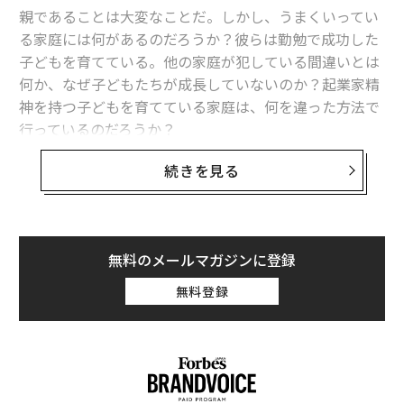
米国が実装で遅れをとっている体系的な説明はあります
親であることは大変なことだ。しかし、うまくいってい
か？教師養成プログラムの問題でしょうか？政治的な問
る家庭には何があるのだろうか？彼らは勤勉で成功した
題？組織の慣性でしょうか？
子どもを育てている。他の家庭が犯している間違いとは
何か、なぜ子どもたちが成長していないのか？起業家精
私の取材と他の何人かの取材によれば、これは単にほと
神を持つ子どもを育てている家庭は、何を違った方法で
んどの教師養成プログラムでは優先事項ではないという
行っているのだろうか？
ことです—それは変わりつつありますが、歴史的にはほ
とんどのプログラムが重要な研究対象として掲げてこな
続きを見る
リスクを恐れていては成功する起業家にはなれない
。そ
かったものです。多くの人が理論化したが、記録に残す
して、失敗を恐れていれば、常にリスクを取ることを恐
ことを望まなかった興味深いことの一つは、多くの認知
れるだろう。したがって、起業家精神を持つ子どもを育
科学の原則が米国の教育者によって政治的なレンズを通
てたい親ができる最も重要なことは、失敗を恐れない子
して見られ、あまりにも硬直的で保守的であり、人種や
無料のメールマガジンに登録
どもを育てることだ。
階級の問題に十分に配慮していないと見なされていると
無料登録
いうことです。これらの原則の多くを模倣する価値があ
それをどうやって実現するのか？以下は、善意の親が取
るとして掲げた英国政府が保守党政権だったのは、おそ
りがちな2つの間違った行動で、実際には逆効果になる
らく偶然ではありません。
可能性があるものだ：
あなたは長年教育を取材されてきました。この瞬間は、
間違い#1 子どもが失敗したときに叱る