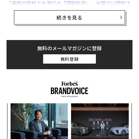
「英国の学校で大流行の『認知科学』、米国では認知さ
れず」
続きを見る
で探求しようとした問いである。
トッポ氏は英国で、記憶の検索練習や認知負荷理論とい
った認知科学の原則を用いて授業を再構築している教
無料のメールマガジンに登録
師、学校指導者、政策立案者による成長中の運動を発見
した。これらの概念は主に米国の研究者によって開発さ
無料登録
れたものだが、多くの米国の教育者にはほとんど知られ
ていない。
私はこの問題に関するグレッグ氏の取材について、そし
てトランプ政権下での教育研究開発に関する彼の見解を
聞く機会を得られたことに感謝している。グレッグ氏
伝
は、研究に裏付けられたイノベーションと根強い教室の
る
習慣との間の緊張が、ついに米国の教室で頂点に達して
モ
な
いるのかどうか、そしてこの瞬間が転換点となる可能性
術
があるのかどうかについて、率直な考えを共有してくれ
た