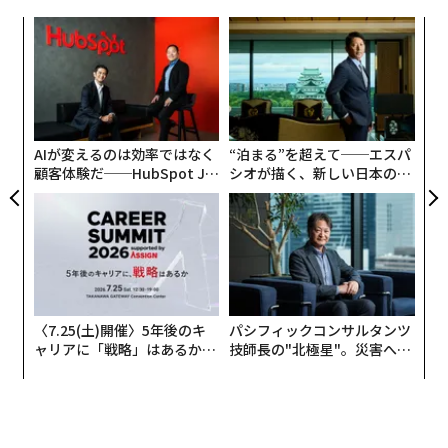
エビデンスに基づいた教育に対する公的または政治的な
誰もが失敗する。それは人生の事実だ。大人として私た
意欲という点で、異なって感じますか？それとも、私た
伝
る
ちは失敗し、失敗したときに誰かに叱られたくはない。
ちはまだ実装なきイノベーションの同じサイクルに閉じ
モ
自分自身に「ああ、そうすべきではなかった、次回は違
込められているのでしょうか？
な
術
うやり方をしよう」と言う。しかし、子どもが間違いを
た
犯したとき、私たちはしばしば叱ってしまう。
私にとって、これは変曲点のように感じます。
ア
エミリー・ハンフォード
AIが変えるのは効率ではなく
、
ホリー・コービー
“泊まる”を超えて──エスパ
、
顧客体験だ──HubSpot Ja
シオが描く、新しい日本のラ
叱り方にはさまざまな程度がある。タイムアウトから、
マンディ・マクラーレン
、
ナタリー・ウェクスラー
とい
panが語る「Grow Better」
グジュアリー（前編）
怒鳴られること、小遣いを取り上げられること、お気に
ったジャーナリストや作家たちの仕事は、総合すると、
な組織のつくり方
入りの活動を禁止されることまで。しかしそれらはすべ
異なるアプローチへの意欲を生み出し始めています。エ
て罰だ。そしてそれらはすべて悪い考えだ。
ミリーの業界への影響は言い表せないほど大きいと思い
ます。彼女は本当に私たち全員に異なる種類の探究のた
もちろん子どもは間違いを犯す。それは成長の一部だ。
めのテンプレートを提供してくれました。
誰も完璧に生まれてくるわけではない。彼らはさまざま
〈7.25(土)開催〉5年後のキ
パシフィックコンサルタンツ
ャリアに「戦略」はあるか。
技師長の"北極星"。災害への
なことを試し、何が機能するかを見なければならない。
これについてもう一つ言いたいことがあります：私はあ
トップエグゼクティブのキャ
無力感を乗り越え見つけた、
物事のやり方を理解する必要がある。失敗したときに叱
なたが言うように、長年—正確には30年近く—教育につ
リアに触れる1日│CAREER S
防災一筋20年の答え
られると、彼らは挑戦することを恐れるようになる。
いて報道してきました。この記事は独特です。おそらく
UMMIT 2026
一つの例外を除いて、大西洋の両側で私が電話やメール