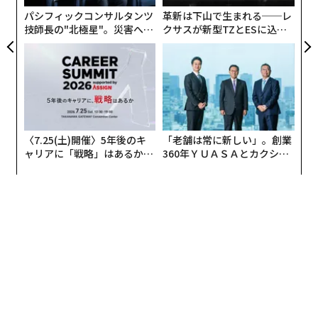
ア
た。
パシフィックコンサルタンツ
革新は下山で生まれる──レ
技師長の"北極星"。災害への
クサスが新型TZとESに込め
なぜ英国の学校は米国の学習科学を取り入れているので
無力感を乗り越え見つけた、
た「DISCOVER」の哲学
防災一筋20年の答え
しょうか？彼らの熱意の原動力は何ですか？
これは、私にとって非常に興味深い展開です。私の取材
によれば、それは（英国では）ボトムアップとトップダ
ウンの両方の取り組みであり、過去15年間に個々の教師
〈7.25(土)開催〉5年後のキ
「老舗は常に新しい」。創業
が独自に認知科学を発見し、主にブログやResearchEDの
ャリアに「戦略」はあるか。
360年ＹＵＡＳＡとカクシン
ようなカンファレンスを通じて広めてきました。同時
トップエグゼクティブのキャ
CEO田尻望が語る、AIを超え
リアに触れる1日│CAREER S
る人の価値
に、政府もこれを真剣に受け止め始め、教室での実践を
UMMIT 2026
改善することを目的とした改革を導入しています。
米国の学校が見過ごしている認知科学からの最も強力な
実践をいくつか説明していただけますか？それらがなぜ
重要なのでしょうか？
米国の学校が特定の実践を見過ごしているとは言いませ