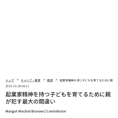
んが、一般的な米国の公立学校教師に尋ねた場合、ワー
キングメモリ、認知負荷、メタ認知などの概念に対応し
た指導を必ずしも実施しているとは限らないと思いま
す。確かに例外はあります—そして信じてください、私
のメールボックスでそれらについて聞きました—しか
し、ほとんどの学部教育プログラムでは、これらは主流
のアイデアではありません。
英国では生徒でさえ「デュアルコーディング」や「検索
練習」といった用語に馴染みがあると書かれています。
米国の生徒もそのような知識を受け取るべきでしょう
か？
トップ
キャリア・教育
教育
起業家精神を持つ子どもを育てるために親が
2025.10.28 08:11
それは教師が決めることに任せますが、確かに私が話し
起業家精神を持つ子どもを育てるために親
た認知科学者たちは、少なくとも生徒たちが自分の脳が
が犯す最大の間違い
どのように機能するか、そして勉強時間をどう最大化す
るかについて馴染みがあるべきだと言っています。
Margot Machol Bisnow | Contributor